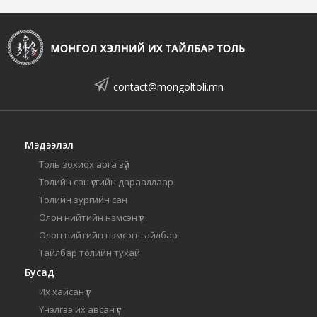
contact@mongoltoli.mn
Мэдээлэл
Толь зохиох арга зүй
Толийн сан үсгийн дарааллаар
Толийн зургийн сан
Олон нийтийн нэмсэн үг
Олон нийтийн нэмсэн тайлбар
Тайлбар толийн тухай
Бусад
Их хайсан үг
Үнэлгээ их авсан үг