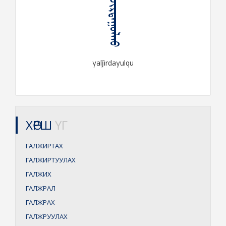
ᠭᠠᠯᠵᠢᠷᠳᠠᠭᠤᠯᠬᠤ
γalǰirdaγulqu
ХӨРШ
ҮГ
ГАЛЖИРТАХ
ГАЛЖИРТУУЛАХ
ГАЛЖИХ
ГАЛЖРАЛ
ГАЛЖРАХ
ГАЛЖРУУЛАХ