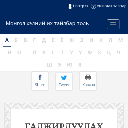
Нэвтрэх
Ашиглах заавар
Монгол хэлний их тайлбар толь
Menu
А
Б
В
Г
Д
Е
Ё
Ж
З
И
К
Л
М
Н
О
П
Р
С
Т
У
Ү
Ф
Х
Ц
Ч
Ш
Э
Ю
Я
Share
Tweet
Хэвлэх
ГАЛЖИРДУУЛАХ