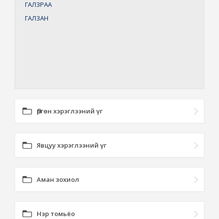
ГАЛЗРАА
ГАЛЗАН
Өргөн хэрэглээний үг
Явцуу хэрэглээний үг
Аман зохиол
Нэр томьёо