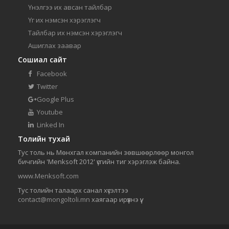
Үнэлгээ их авсан тайлбар
Үг их нэмсэн хэрэглэгч
Тайлбар их нэмсэн хэрэглэгч
Ашиглах заавар
Сошиал сайт
Facebook
Twitter
Google Plus
Youtube
Linked In
Толийн тухай
Тус толь нь Мөнхгал компанийн зөвшөөрлөөр монгол
бичгийн 'Menksoft 2012' үсгийн тиг хэрэглэж байна.
www.Menksoft.com
Тус толийн талаарх санал хүсэлтээ
contact@mongoltoli.mn
хаягаар ирүүлнэ үү.