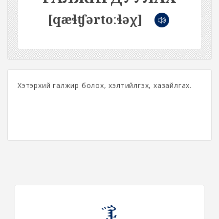
[qæɬʧərtoːɬəχ]
Хэтэрхий галжир болох, хэлтийлгэх, хазайлгах.