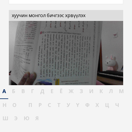
хуучин монгол бичгээс хөрвүүлэх
А
Б
В
Г
Д
Е
Ё
Ж
З
И
К
Л
М
Н
О
П
Р
С
Т
У
Ү
Ф
Х
Ц
Ч
Ш
Э
Ю
Я