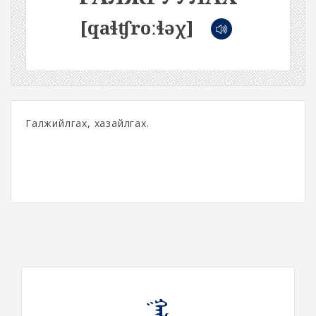
[qaɬʧroːɬəχ]
Галжийлгах, хазайлгах.