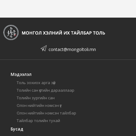
contact@mongoltoli.mn
Мэдээлэл
Толь зохиох арга зүй
Толийн сан үсгийн дарааллаар
Толийн зургийн сан
Олон нийтийн нэмсэн үг
Олон нийтийн нэмсэн тайлбар
Тайлбар толийн тухай
Бусад