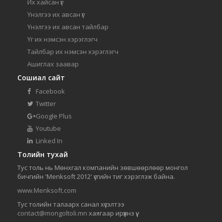
Их хайсан үг
Үнэлгээ их авсан үг
Үнэлгээ их авсан тайлбар
Үг их нэмсэн хэрэглэгч
Тайлбар их нэмсэн хэрэглэгч
Ашиглах заавар
Сошиал сайт
Facebook
Twitter
Google Plus
Youtube
Linked In
Толийн тухай
Тус толь нь Мөнхгал компанийн зөвшөөрлөөр монгол
бичгийн 'Menksoft 2012' үсгийн тиг хэрэглэж байна.
www.Menksoft.com
Тус толийн талаарх санал хүсэлтээ
contact@mongoltoli.mn
хаягаар ирүүлнэ үү.