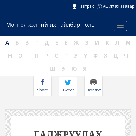
Нэвтрэх
Ашиглах заавар
Монгол хэлний их тайлбар толь
Menu
А
Б
В
Г
Д
Е
Ё
Ж
З
И
К
Л
М
Н
О
П
Р
С
Т
У
Ү
Ф
Х
Ц
Ч
Ш
Э
Ю
Я
Share
Tweet
Хэвлэх
ГАЛЖРУУЛАХ