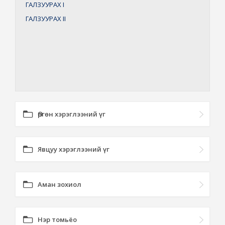
ГАЛЗУУРАХ
I
ГАЛЗУУРАХ
II
Өргөн хэрэглээний үг
Явцуу хэрэглээний үг
Аман зохиол
Нэр томьёо