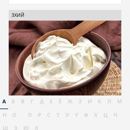
ЗӨӨХИЙ
А
Б
В
Г
Д
Е
Ё
Ж
З
И
К
Л
М
Н
О
П
Р
С
Т
У
Ү
Ф
Х
Ц
Ч
Ш
Э
Ю
Я