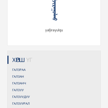
ᠭᠠᠯᠵᠢᠷᠠᠭᠤᠯᠬᠤ
γalǰiraγulqu
ХӨРШ
ҮГ
ГАЛЗРАА
ГАЛЗАН
ГАЛЗАНЧ
ГАЛЗУУ
ГАЛЗУУДУУ
ГАЛЗУУРАЛ