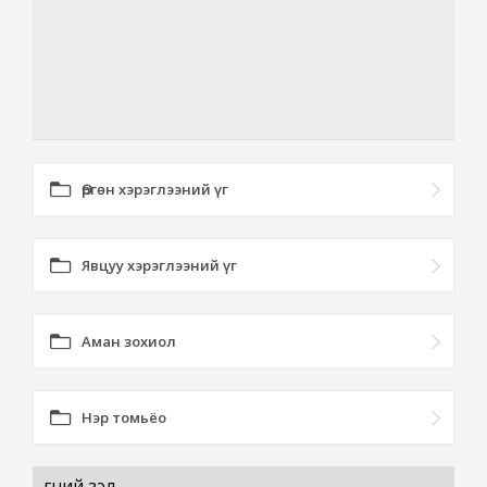
Өргөн хэрэглээний үг
Явцуу хэрэглээний үг
Аман зохиол
Нэр томьёо
гүүний зэл