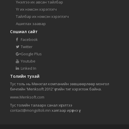
Үнэлгээ их авсан тайлбар
Үг их нэмсэн хэрэглэгч
Тайлбар их нэмсэн хэрэглэгч
Ашиглах заавар
Сошиал сайт
Facebook
Twitter
Google Plus
Youtube
Linked In
Толийн тухай
Тус толь нь Мөнхгал компанийн зөвшөөрлөөр монгол
бичгийн 'Menksoft 2012' үсгийн тиг хэрэглэж байна.
www.Menksoft.com
Тус толийн талаарх санал хүсэлтээ
contact@mongoltoli.mn
хаягаар ирүүлнэ үү.