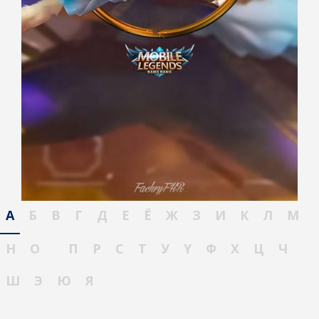
А
Б
В
Г
Д
Е
Ё
Ж
З
И
К
Л
М
Н
О
П
Р
С
Т
У
Ү
Ф
Х
Ц
Ч
Ш
Э
Ю
Я