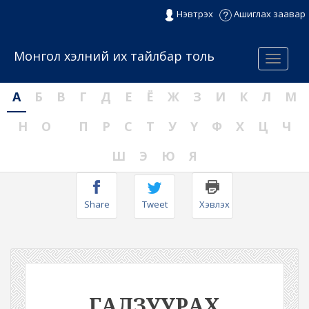
Нэвтрэх
Ашиглах заавар
Монгол хэлний их тайлбар толь
Menu
А
Б
В
Г
Д
Е
Ё
Ж
З
И
К
Л
М
Н
О
П
Р
С
Т
У
Ү
Ф
Х
Ц
Ч
Ш
Э
Ю
Я
Share
Tweet
Хэвлэх
ГАЛЗУУРАХ