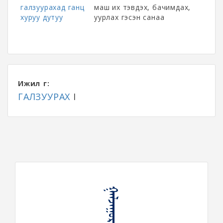
галзуурахад ганц
маш их тэвдэх, бачимдах,
хуруу дутуу
уурлах гэсэн санаа
Ижил үг:
ГАЛЗУУРАХ
I
ᠭᠠᠯᠵᠠᠭᠤᠷᠠᠬᠤ