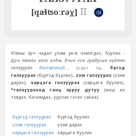
II
[qaɬʦoːrəχ]
Юмны эрч чадал улам өрнөж нэмэгдэх, буулих
-
Дөрөөн таваг хага хөлдөм, дөчин есөн градусын хүйтэн
галзууран
дэлгэрэнгүй...
бүргэд
Ш.Цогт. Од.,
галзуурах
(бүргэд буулих),
үзэм галзуурах
(үзэм
дарах),
харцага галзуурах
(харцага буулих),
*галзуурахад ганц хуруу дутуу
(маш их
тэвдэх, бачимдах, уурлах гэсэн санаа).
бүргэд галзуурах
бүргэд буулих
үзэм галзуурах
үзэм дарах
харцага галзуурах
харцага буулих