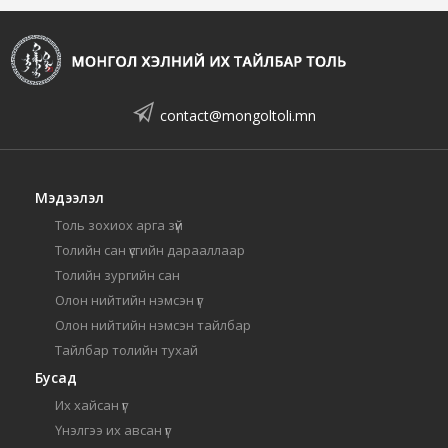
contact@mongoltoli.mn
Мэдээлэл
Толь зохиох арга зүй
Толийн сан үсгийн дарааллаар
Толийн зургийн сан
Олон нийтийн нэмсэн үг
Олон нийтийн нэмсэн тайлбар
Тайлбар толийн тухай
Бусад
Их хайсан үг
Үнэлгээ их авсан үг