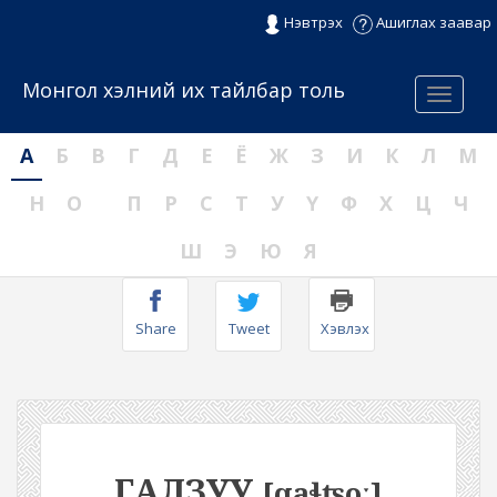
Нэвтрэх
Ашиглах заавар
Монгол хэлний их тайлбар толь
Menu
А
Б
В
Г
Д
Е
Ё
Ж
З
И
К
Л
М
Н
О
П
Р
С
Т
У
Ү
Ф
Х
Ц
Ч
Ш
Э
Ю
Я
Share
Tweet
Хэвлэх
ГАЛЗУУ
[qaɬʦoː]