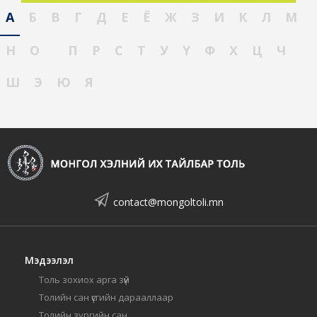
А
Б
В
Г
Д
Е
Ё
Ж
З
И
К
Л
М
Н
О
П
Р
С
Т
У
Ү
Ф
Х
Ц
Ч
Ш
Э
Ю
Я
contact@mongoltoli.mn
Мэдээлэл
Толь зохиох арга зүй
Толийн сан үсгийн дарааллаар
Толийн зургийн сан