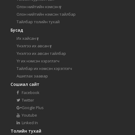
Олон нийтийн нэмсэн үг
Олон нийтийн нэмсэн тайлбар
Тайлбар толийн тухай
Бусад
Их хайсан үг
Үнэлгээ их авсан үг
Үнэлгээ их авсан тайлбар
Үг их нэмсэн хэрэглэгч
Тайлбар их нэмсэн хэрэглэгч
Ашиглах заавар
Сошиал сайт
Facebook
Twitter
Google Plus
Youtube
Linked In
Толийн тухай