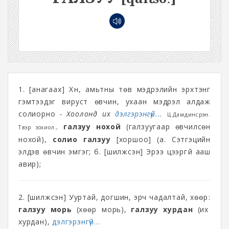
1. [анагаах] Хүн, амьтны төв мэдрэлийн эрхтэнг
гэмтээдэг вируст өвчин, ухаан мэдрэл алдаж
солиорно
- Хоолонд их
дэлгэрэнгүй...
Ц.Дамдинсүрэн.
галзуу нохой
(галзуугаар өвчилсөн
Түүвэр зохиол.,
нохой),
солио галзуу
[хоршоо] (а. Сэтгэцийн
элдэв өвчин эмгэг; б. [шилжсэн] Эрээ цээргүй ааш
авир);
2. [шилжсэн] Ууртай, догшин, эрч чадалтай, хөөрүү:
галзуу морь
(хөөрүү морь),
галзуу хурдан
(их
хурдан),
дэлгэрэнгүй...