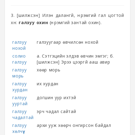
3. [шилжсэн] Илэн далангүй, нүүрэмгий гал цогтой
хүн:
галзуу охин
(нүүрэмгий зантай охин).
галзуу
галзуугаар өвчилсөн нохой
нохой
солио
а. Сэтгэцийн элдэв өвчин эмгэг; б.
галзуу
[шилжсэн] Эрээ цээргүй ааш авир
галзуу
хөөрүү морь
морь
галзуу
их хурдан
хурдан
галзуу
догшин уур ихтэй
ууртай
галзуу
эрч чадал сайтай
чадалтай
галзуу
архи ууж хөөрч онгирсон байдал
хөлчүү