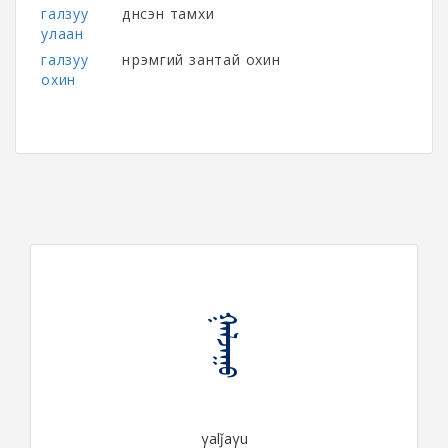
галзуу
дүнсэн тамхи
улаан
галзуу
нүүрэмгий зантай охин
охин
ᠭᠠᠯᠵᠠᠭᠤ
γalǰaγu