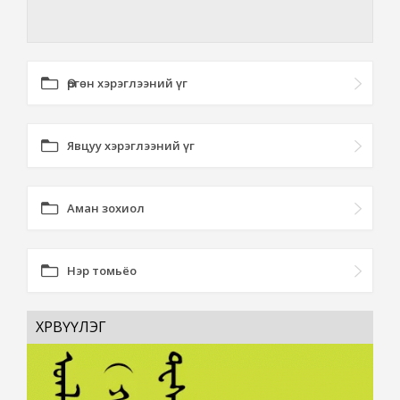
Өргөн хэрэглээний үг
Явцуу хэрэглээний үг
Аман зохиол
Нэр томьёо
ХӨРВҮҮЛЭГ