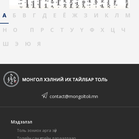
А
Б
В
Г
Д
Е
Ё
Ж
З
И
К
Л
М
Н
О
П
Р
С
Т
У
Ү
Ф
Х
Ц
Ч
Ш
Э
Ю
Я
contact@mongoltoli.mn
Мэдээлэл
Толь зохиох арга зүй
Толийн сан үсгийн дарааллаар