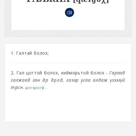
1. Галтай болох;
2. Гал цогтой болох, хийморьтой болох
- Гараад
галжаад ган дөрөө дөрөөлөөд, газар усаа алдаж үзээгүй
төрсөн.
дэлгэрэнгүй...