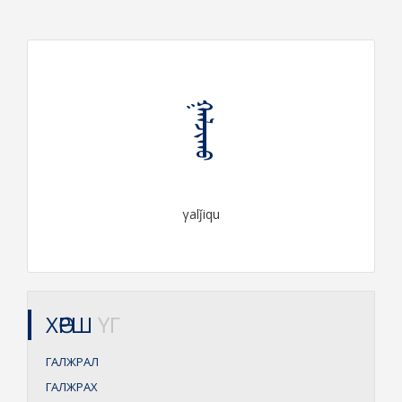
ᠭᠠᠯᠵᠢᠬᠤ
γalǰiqu
ХӨРШ
ҮГ
ГАЛЖРАЛ
ГАЛЖРАХ