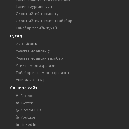
Толийн зургийн сан
Олон нийтийн нэмсэн үг
Олон нийтийн нэмсэн тайлбар
Тайлбар толийн тухай
Бусад
Их хайсан үг
Үнэлгээ их авсан үг
Үнэлгээ их авсан тайлбар
Үг их нэмсэн хэрэглэгч
Тайлбар их нэмсэн хэрэглэгч
Ашиглах заавар
Сошиал сайт
Facebook
Twitter
Google Plus
Youtube
Linked In