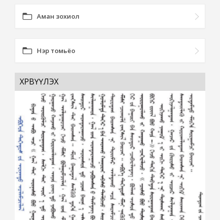
Аман зохиол
Нэр томьёо
ХӨРВҮҮЛЭХ