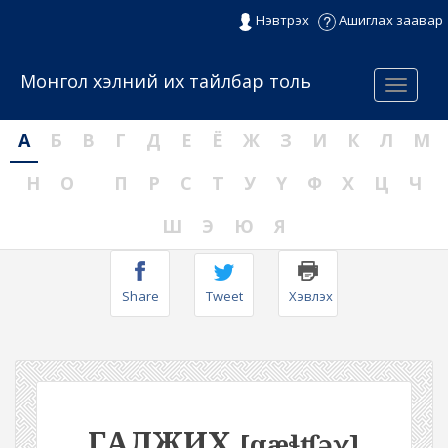
Нэвтрэх
Ашиглах заавар
Монгол хэлний их тайлбар толь
Menu
А
Б
В
Г
Д
Е
Ё
Ж
З
И
К
Л
М
Н
О
П
Р
С
Т
У
Ү
Ф
Х
Ц
Ч
Ш
Э
Ю
Я
Share
Tweet
Хэвлэх
ГАЛЖИХ
[qæɬʧəχ]