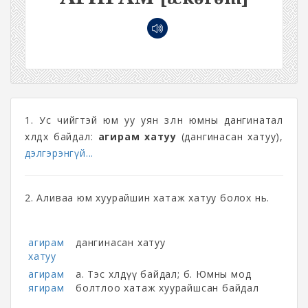
1. Ус чийгтэй юм уу уян зөөлөн юмны дангинатал
хөлдөх байдал:
агирам хатуу
(дангинасан хатуу),
дэлгэрэнгүй...
2. Аливаа юм хуурайшин хатаж хатуу болох нь.
агирам
дангинасан хатуу
хатуу
агирам
а. Тэс хөлдүү байдал; б. Юмны мод
ягирам
болтлоо хатаж хуурайшсан байдал