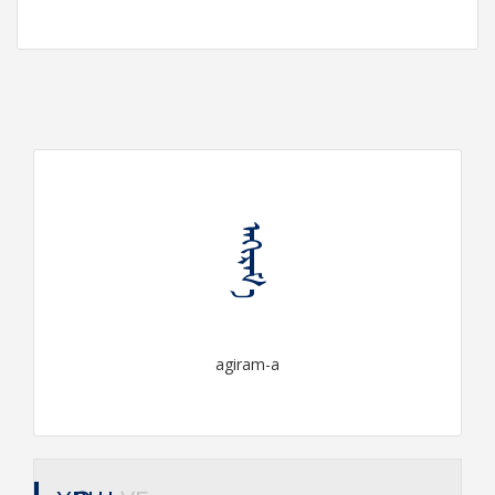
ᠠᠭᠢᠷᠠᠮ᠎ᠠ
agiram-a