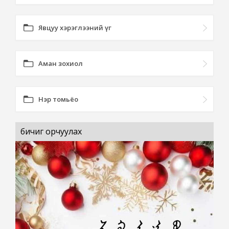
Явцуу хэрэглээний үг
Аман зохиол
Нэр томьёо
бичиг орчуулах