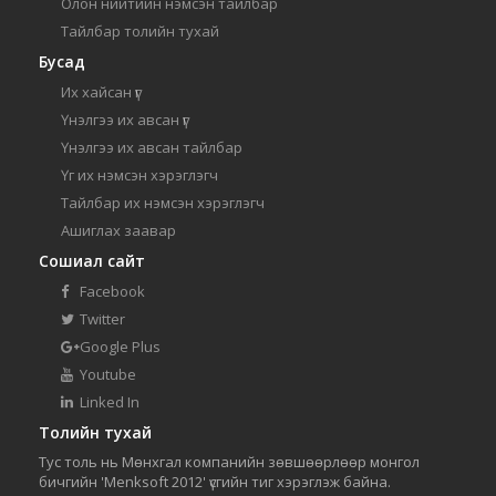
Олон нийтийн нэмсэн тайлбар
Тайлбар толийн тухай
Бусад
Их хайсан үг
Үнэлгээ их авсан үг
Үнэлгээ их авсан тайлбар
Үг их нэмсэн хэрэглэгч
Тайлбар их нэмсэн хэрэглэгч
Ашиглах заавар
Сошиал сайт
Facebook
Twitter
Google Plus
Youtube
Linked In
Толийн тухай
Тус толь нь Мөнхгал компанийн зөвшөөрлөөр монгол
бичгийн 'Menksoft 2012' үсгийн тиг хэрэглэж байна.