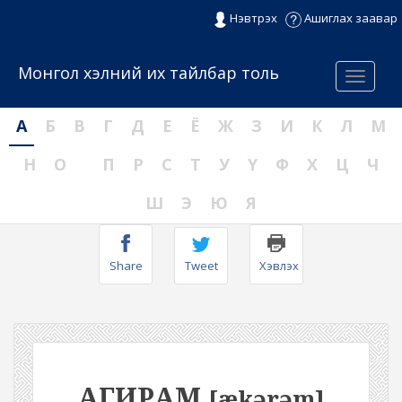
Нэвтрэх
Ашиглах заавар
Монгол хэлний их тайлбар толь
Menu
А
Б
В
Г
Д
Е
Ё
Ж
З
И
К
Л
М
Н
О
П
Р
С
Т
У
Ү
Ф
Х
Ц
Ч
Ш
Э
Ю
Я
Share
Tweet
Хэвлэх
АГИРАМ
[ækərəm]