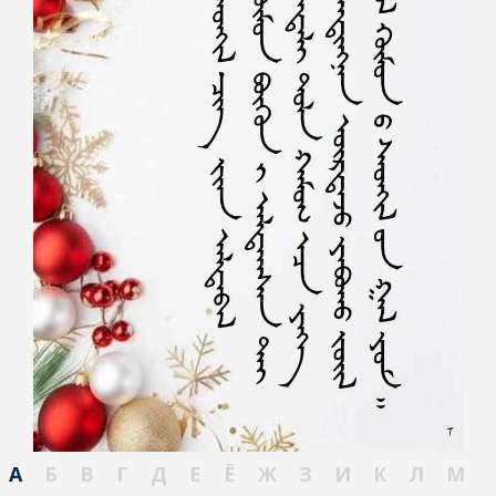
А
Б
В
Г
Д
Е
Ё
Ж
З
И
К
Л
М