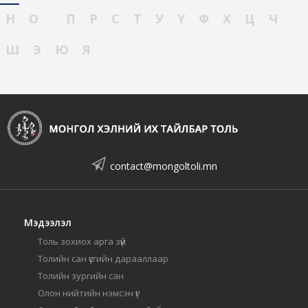
Н
О
П
Р
С
Т
У
Ү
Ф
Х
Ц
Ч
Ш
Э
Ю
Я
contact@mongoltoli.mn
Мэдээлэл
Толь зохиох арга зүй
Толийн сан үсгийн дарааллаар
Толийн зургийн сан
Олон нийтийн нэмсэн үг