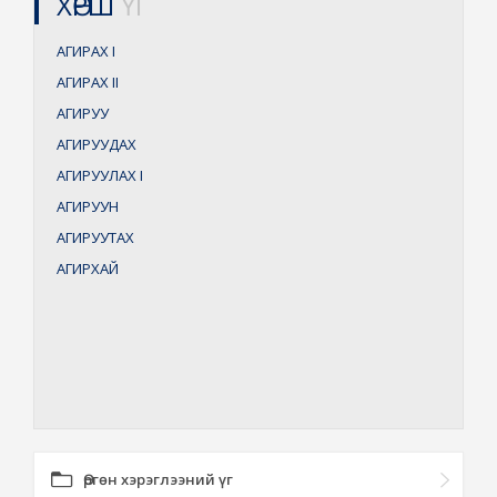
ХӨРШ
ҮГ
АГИРАХ
I
АГИРАХ
II
АГИРУУ
АГИРУУДАХ
АГИРУУЛАХ
I
АГИРУУН
АГИРУУТАХ
АГИРХАЙ
Өргөн хэрэглээний үг