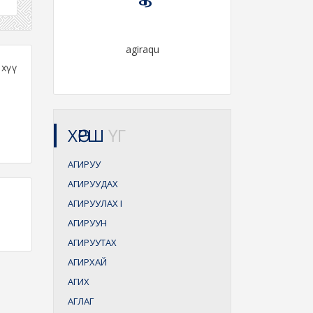
agiraqu
өхүү
ХӨРШ
ҮГ
АГИРУУ
АГИРУУДАХ
АГИРУУЛАХ
I
АГИРУУН
АГИРУУТАХ
АГИРХАЙ
АГИХ
АГЛАГ