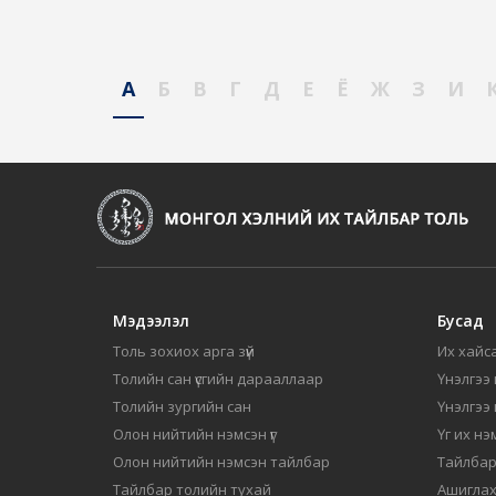
А
Б
В
Г
Д
Е
Ё
Ж
З
И
Мэдээлэл
Бусад
Толь зохиох арга зүй
Их хайса
Толийн сан үсгийн дарааллаар
Үнэлгээ 
Толийн зургийн сан
Үнэлгээ
Олон нийтийн нэмсэн үг
Үг их нэ
Олон нийтийн нэмсэн тайлбар
Тайлбар
Тайлбар толийн тухай
Ашиглах