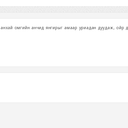
анхай омгийн анчид янгирыг амаар уриадан дуудаж, ойр д