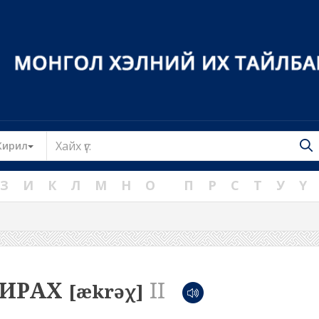
Toggle Dropdown
Кирил
З
И
К
Л
М
Н
О
П
Р
С
Т
У
Ү
ГИРАХ
II
[ækrəχ]