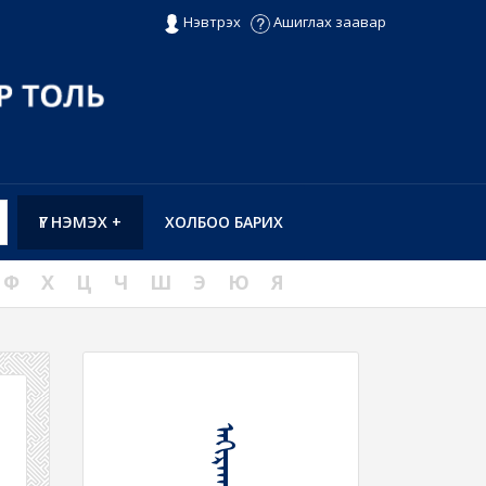
Нэвтрэх
Ашиглах заавар
ҮГ НЭМЭХ +
ХОЛБОО БАРИХ
Ф
Х
Ц
Ч
Ш
Э
Ю
Я
ᠠᠭᠢᠷᠠᠬᠤ