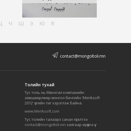
Ц
Ч
Ш
Э
Ю
Я
contact@mongoltoli.mn
Толийн тухай
Тус толь нь Мөнхгал компанийн
зөвшөөрлөөр монгол бичгийн 'Menksoft
2012' үсгийн тиг хэрэглэж байна.
www.Menksoft.com
Тус толийн талаарх санал хүсэлтээ
contact@mongoltoli.mn
хаягаар ирүүлнэ үү.