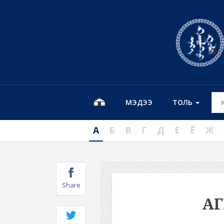
МЭДЭЭ
ТОЛЬ
А
Б
В
Г
Д
Е
Ё
Ж
Share
А