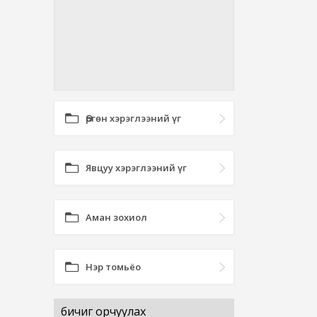
Өргөн хэрэглээний үг
Явцуу хэрэглээний үг
Аман зохиол
Нэр томьёо
бичиг орчуулах