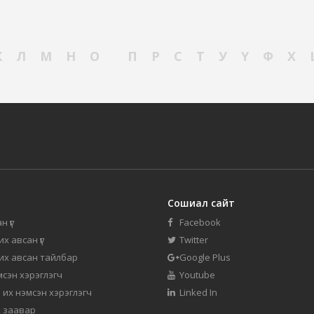
К
Л
М
Н
О
П
Р
С
Т
У
Ү
Ф
Х
Сошиал сайт
н үг
Facebook
их авсан үг
Twitter
 их авсан тайлбар
Google Plus
мсэн хэрэглэгч
Youtube
 их нэмсэн хэрэглэгч
Linked In
 заавар