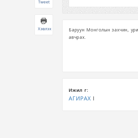
Tweet
Хэвлэх
Баруун Монголын захчин, ури
авчрах.
Ижил үг:
АГИРАХ
I