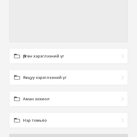
Өргөн хэрэглээний үг
Явцуу хэрэглээний үг
Аман зохиол
Нэр томьёо