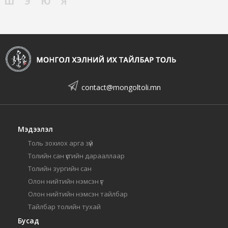
Ш
Э
Ю
Я
contact@mongoltoli.mn
Мэдээлэл
Толь зохиох арга зүй
Толийн сан үсгийн дарааллаар
Толийн зургийн сан
Олон нийтийн нэмсэн үг
Олон нийтийн нэмсэн тайлбар
Тайлбар толийн тухай
Бусад