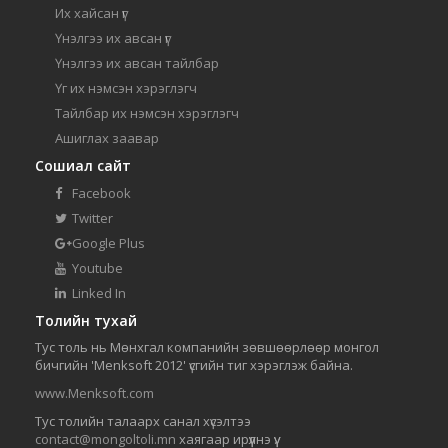
Их хайсан үг
Үнэлгээ их авсан үг
Үнэлгээ их авсан тайлбар
Үг их нэмсэн хэрэглэгч
Тайлбар их нэмсэн хэрэглэгч
Ашиглах заавар
Сошиал сайт
Facebook
Twitter
Google Plus
Youtube
Linked In
Толийн тухай
Тус толь нь Мөнхгал компанийн зөвшөөрлөөр монгол
бичгийн 'Menksoft 2012' үсгийн тиг хэрэглэж байна.
www.Menksoft.com
Тус толийн талаарх санал хүсэлтээ
contact@mongoltoli.mn
хаягаар ирүүлнэ үү.