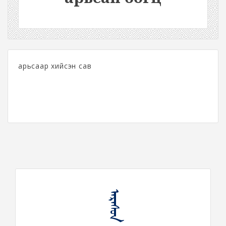
арьсаар хийсэн сав
ᠠᠷᠠᠰᠤᠨ ᠪᠣᠭᠴᠠ