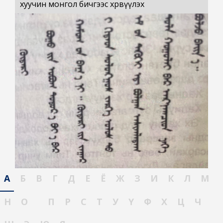
хуучин монгол бичгээс хөрвүүлэх
А
Б
В
Г
Д
Е
Ё
Ж
З
И
К
Л
М
Н
О
П
Р
С
Т
У
Ү
Ф
Х
Ц
Ч