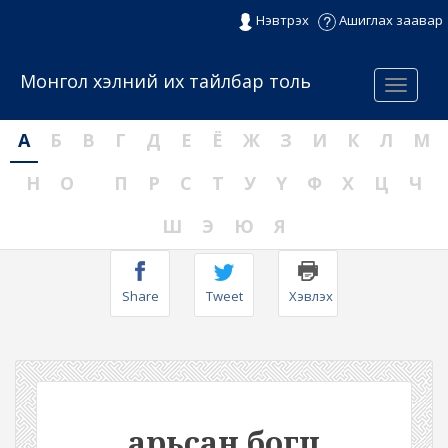
Нэвтрэх
Ашиглах заавар
Монгол хэлний их тайлбар толь
Menu
А
Б
В
Г
Д
Е
Ё
Ж
З
И
К
Л
М
Н
О
П
Р
С
Т
У
Ү
Ф
Х
Ц
Ч
Ш
Э
Ю
Я
Share
Tweet
Хэвлэх
арьсан богц