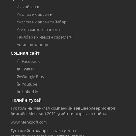
Их хайсан үг
Үнэлгээ их авсан үг
Үнэлгээ их авсан тайлбар
Үг их нэмсэн хэрэглэгч
Тайлбар их нэмсэн хэрэглэгч
Ашиглах заавар
Сошиал сайт
Facebook
Twitter
Google Plus
Youtube
Linked In
Толийн тухай
Тус толь нь Мөнхгал компанийн зөвшөөрлөөр монгол
бичгийн 'Menksoft 2012' үсгийн тиг хэрэглэж байна.
www.Menksoft.com
Тус толийн талаарх санал хүсэлтээ