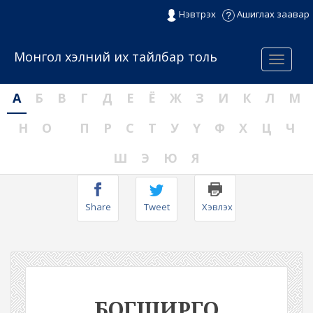
Нэвтрэх
Ашиглах заавар
Монгол хэлний их тайлбар толь
Menu
А
Б
В
Г
Д
Е
Ё
Ж
З
И
К
Л
М
Н
О
П
Р
С
Т
У
Ү
Ф
Х
Ц
Ч
Ш
Э
Ю
Я
Share
Tweet
Хэвлэх
БОГШИРГО