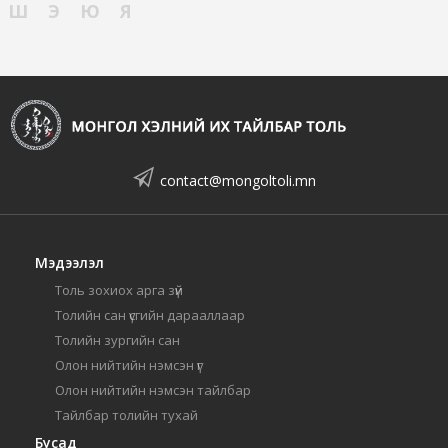
Ш
Э
Ю
Я
contact@mongoltoli.mn
Мэдээлэл
Толь зохиох арга зүй
Толийн сан үсгийн дарааллаар
Толийн зургийн сан
Олон нийтийн нэмсэн үг
Олон нийтийн нэмсэн тайлбар
Тайлбар толийн тухай
Бусад