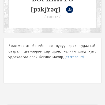
[pɔkʃrəq]
/ амьтан /
Болжморын багийн, ар нуруу хүрэх судалтай,
саарал, цээжээрээ хар хүрэн, хөлийн хойд хумс
урдахаасаа арай богино махир,
дэлгэрэнгүй...