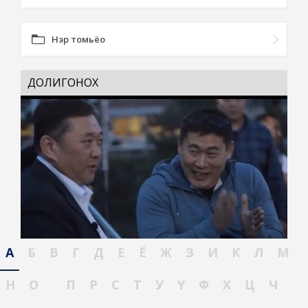
Нэр томьёо
ДОЛИГОНОХ
А
Б
В
Г
Д
Е
Ё
Ж
З
И
К
Л
М
Н
О
П
Р
С
Т
У
Ү
Ф
Х
Ц
Ч