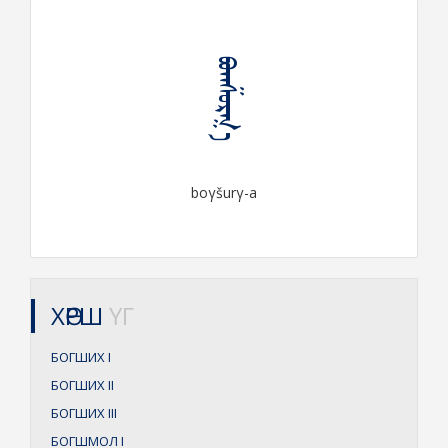
ᠪᠣᠭᠱᠤᠷᠭ᠎ᠠ
boγšurγ-a
ХӨРШ
ҮГ
БОГШИХ
I
БОГШИХ
II
БОГШИХ
III
БОГШМОЛ
I