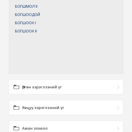
БОГШМОЛ
II
БОГШООДОЙ
БОГШООХ
I
БОГШООХ
II
Өргөн хэрэглээний үг
Явцуу хэрэглээний үг
Аман зохиол