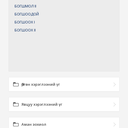
БОГШМОЛ
II
БОГШООДОЙ
БОГШООХ
I
БОГШООХ
II
Өргөн хэрэглээний үг
Явцуу хэрэглээний үг
Аман зохиол