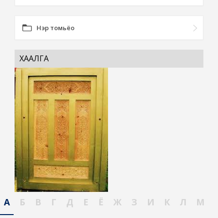
Нэр томьёо
ХААЛГА
А
Б
В
Г
Д
Е
Ё
Ж
З
И
К
Л
М