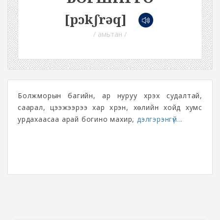
[pɔkʃrəq]
/ амьтан /
Болжморын багийн, ар нуруу хүрэх судалтай,
саарал, цээжээрээ хар хүрэн, хөлийн хойд хумс
урдахаасаа арай богино махир,
дэлгэрэнгүй...