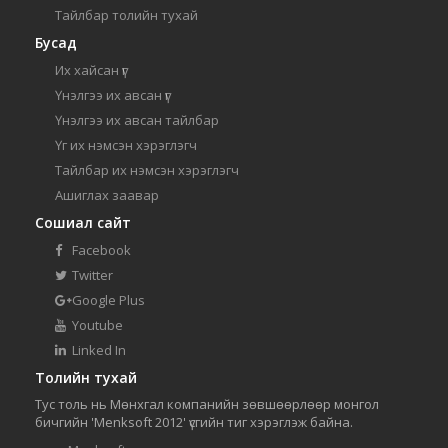
Тайлбар толийн тухай
Бусад
Их хайсан үг
Үнэлгээ их авсан үг
Үнэлгээ их авсан тайлбар
Үг их нэмсэн хэрэглэгч
Тайлбар их нэмсэн хэрэглэгч
Ашиглах заавар
Сошиал сайт
Facebook
Twitter
Google Plus
Youtube
Linked In
Толийн тухай
Тус толь нь Мөнхгал компанийн зөвшөөрлөөр монгол
бичгийн 'Menksoft 2012' үсгийн тиг хэрэглэж байна.