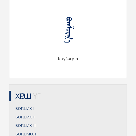
ᠪᠣᠭᠱᠤᠷᠭ᠎ᠠ
boγšurγ-a
ХӨРШ
ҮГ
БОГШИХ
I
БОГШИХ
II
БОГШИХ
III
БОГШМОЛ
I