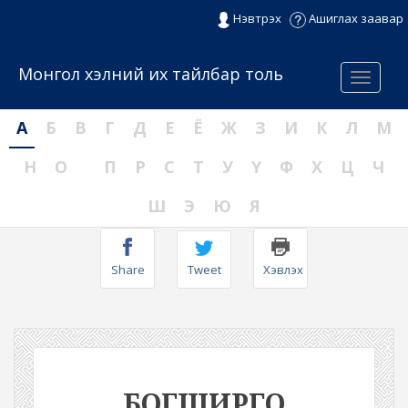
Нэвтрэх
Ашиглах заавар
Монгол хэлний их тайлбар толь
Menu
А
Б
В
Г
Д
Е
Ё
Ж
З
И
К
Л
М
Н
О
П
Р
С
Т
У
Ү
Ф
Х
Ц
Ч
Ш
Э
Ю
Я
Share
Tweet
Хэвлэх
БОГШИРГО