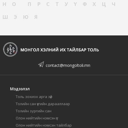
Н
О
П
Р
С
Т
У
Ү
Ф
Х
Ц
Ч
Ш
Э
Ю
Я
contact@mongoltoli.mn
Мэдээлэл
Толь зохиох арга зүй
Толийн сан үсгийн дарааллаар
Толийн зургийн сан
Олон нийтийн нэмсэн үг
Олон нийтийн нэмсэн тайлбар