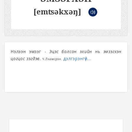
[emʦəkxəŋ]
Нэлээн эмзэг -
Эцэс болсон эхийн нь эмзэгхэн
цогцос үзэгдэв
.
дэлгэрэнгүй...
Ч.Лхамсүрэн.