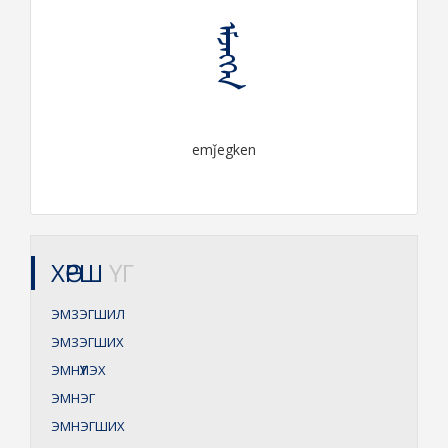
ᠡᠮᠵᠡᠭᠬᠡᠨ
emǰegken
ХӨРШ
ҮГ
ЭМЗЭГШИЛ
ЭМЗЭГШИХ
ЭМНҮҮЛЭХ
ЭМНЭГ
ЭМНЭГШИХ