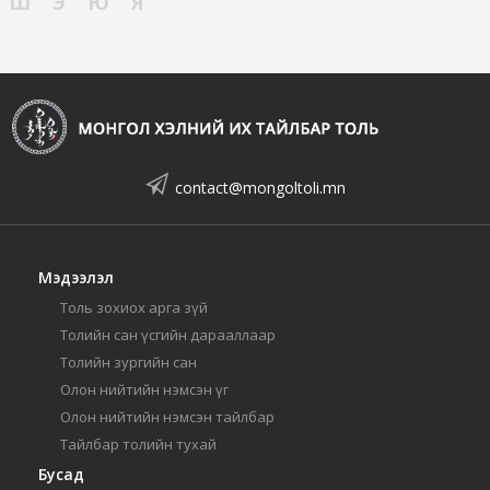
Ш
Э
Ю
Я
contact@mongoltoli.mn
Мэдээлэл
Толь зохиох арга зүй
Толийн сан үсгийн дарааллаар
Толийн зургийн сан
Олон нийтийн нэмсэн үг
Олон нийтийн нэмсэн тайлбар
Тайлбар толийн тухай
Бусад