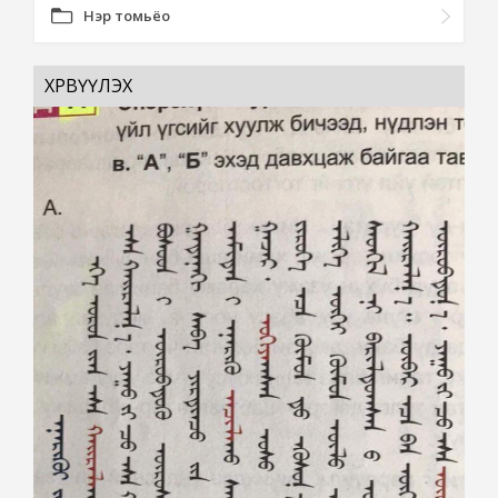
Нэр томьёо
ХӨРВҮҮЛЭХ