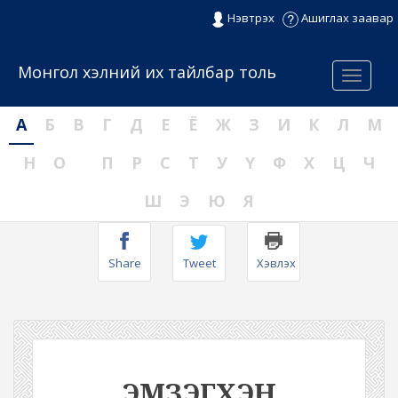
Нэвтрэх
Ашиглах заавар
Монгол хэлний их тайлбар толь
Menu
А
Б
В
Г
Д
Е
Ё
Ж
З
И
К
Л
М
Н
О
П
Р
С
Т
У
Ү
Ф
Х
Ц
Ч
Ш
Э
Ю
Я
Share
Tweet
Хэвлэх
ЭМЗЭГХЭН