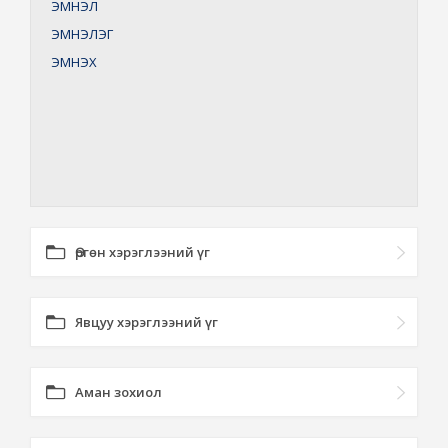
ЭМНЭЛ
ЭМНЭЛЭГ
ЭМНЭХ
Өргөн хэрэглээний үг
Явцуу хэрэглээний үг
Аман зохиол