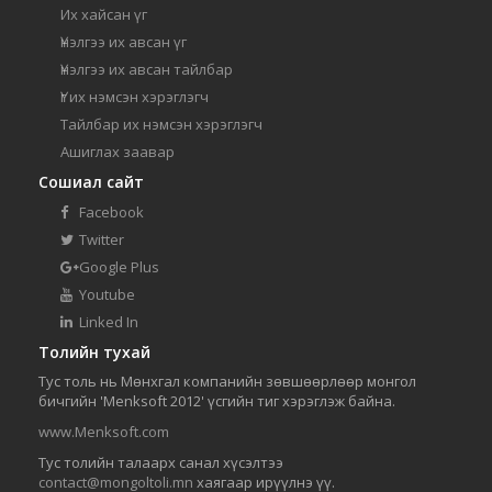
Их хайсан үг
Үнэлгээ их авсан үг
Үнэлгээ их авсан тайлбар
Үг их нэмсэн хэрэглэгч
Тайлбар их нэмсэн хэрэглэгч
Ашиглах заавар
Сошиал сайт
Facebook
Twitter
Google Plus
Youtube
Linked In
Толийн тухай
Тус толь нь Мөнхгал компанийн зөвшөөрлөөр монгол
бичгийн 'Menksoft 2012' үсгийн тиг хэрэглэж байна.
www.Menksoft.com
Тус толийн талаарх санал хүсэлтээ
contact@mongoltoli.mn
хаягаар ирүүлнэ үү.