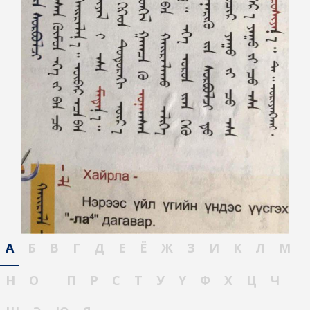
А
Б
В
Г
Д
Е
Ё
Ж
З
И
К
Л
М
Н
О
П
Р
С
Т
У
Ү
Ф
Х
Ц
Ч