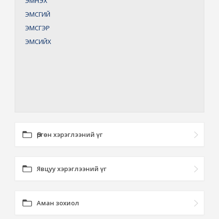
ЭМНЭХ
ЭМСГИЙ
ЭМСГЭР
ЭМСИЙХ
Өргөн хэрэглээний үг
Явцуу хэрэглээний үг
Аман зохиол