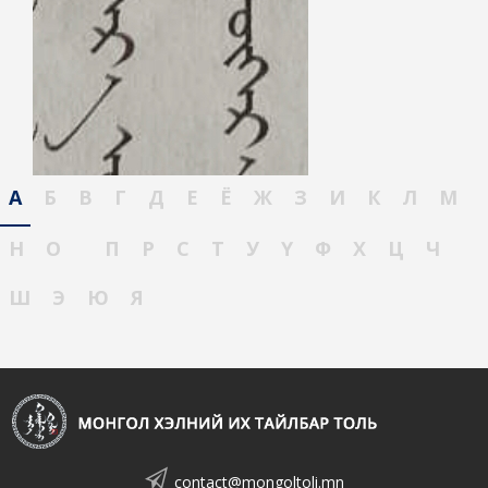
А
Б
В
Г
Д
Е
Ё
Ж
З
И
К
Л
М
Н
О
П
Р
С
Т
У
Ү
Ф
Х
Ц
Ч
Ш
Э
Ю
Я
contact@mongoltoli.mn