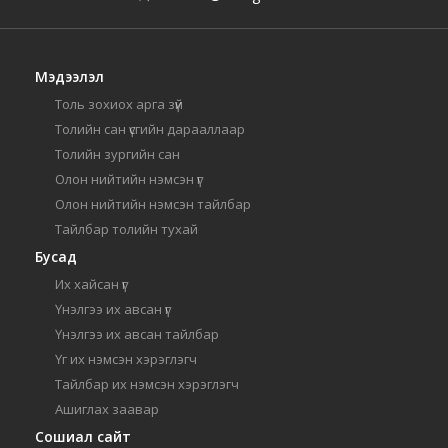
Мэдээлэл
Толь зохиох арга зүй
Толийн сан үсгийн дарааллаар
Толийн зургийн сан
Олон нийтийн нэмсэн үг
Олон нийтийн нэмсэн тайлбар
Тайлбар толийн тухай
Бусад
Их хайсан үг
Үнэлгээ их авсан үг
Үнэлгээ их авсан тайлбар
Үг их нэмсэн хэрэглэгч
Тайлбар их нэмсэн хэрэглэгч
Ашиглах заавар
Сошиал сайт