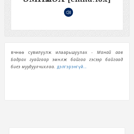
Өвчнөө сувилуулж илаарьшуулах -
Манай аав
Бадрах гуайгаар эмнүүлж байгаа гэсээр байгаад
биеэ муудуулчихлаа.
дэлгэрэнгүй...