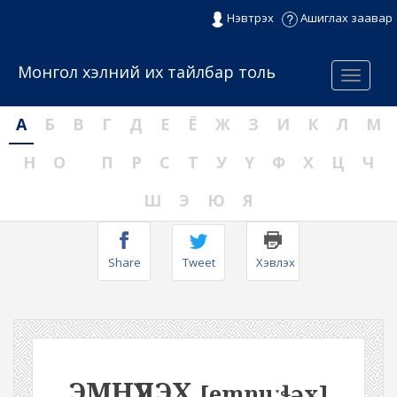
Нэвтрэх
Ашиглах заавар
Монгол хэлний их тайлбар толь
Menu
А
Б
В
Г
Д
Е
Ё
Ж
З
И
К
Л
М
Н
О
П
Р
С
Т
У
Ү
Ф
Х
Ц
Ч
Ш
Э
Ю
Я
Share
Tweet
Хэвлэх
ЭМНҮҮЛЭХ
[emnuːɬəx]