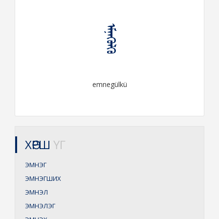
ᠡᠮᠨᠡᠭᠦᠯᠬᠦ
emnegülkü
ХӨРШ
ҮГ
ЭМНЭГ
ЭМНЭГШИХ
ЭМНЭЛ
ЭМНЭЛЭГ