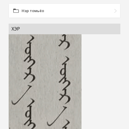
Нэр томьёо
ҮХЭР