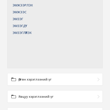
ЭМЖЭЭРЛЭХ
ЭМЖЭЭС
ЭМЗЭГ
ЭМЗЭГДҮҮ
ЭМЗЭГЛҮҮЛЭХ
Өргөн хэрэглээний үг
Явцуу хэрэглээний үг