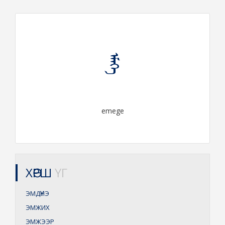
ᠡᠮᠡᠭᠡ
emege
ХӨРШ
ҮГ
ЭМДҮҮНЭ
ЭМЖИХ
ЭМЖЭЭР