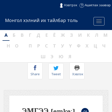
Нэвтрэх
Ашиглах заавар
Монгол хэлний их тайлбар толь
Menu
А
Б
В
Г
Д
Е
Ё
Ж
З
И
К
Л
М
Н
О
П
Р
С
Т
У
Ү
Ф
Х
Ц
Ч
Ш
Э
Ю
Я
Share
Tweet
Хэвлэх
ЭМГЭЭ
[emkeː]