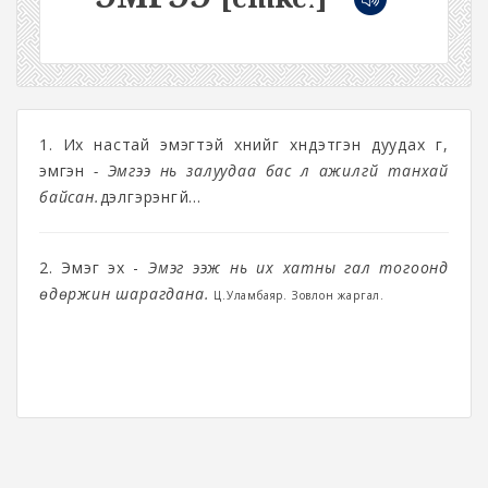
1. Их настай эмэгтэй хүнийг хүндэтгэн дуудах үг,
эмгэн
- Эмгээ нь залуудаа бас л ажилгүй танхай
байсан.
дэлгэрэнгүй...
2. Эмэг эх -
Эмэг ээж нь их хатны гал тогоонд
өдөржин шарагдана.
Ц.Уламбаяр. Зовлон жаргал.