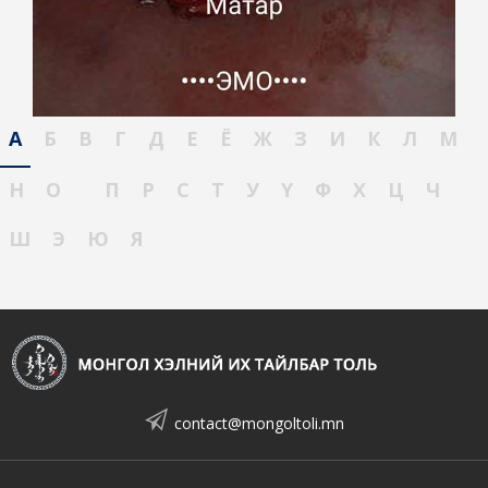
А
Б
В
Г
Д
Е
Ё
Ж
З
И
К
Л
М
Н
О
П
Р
С
Т
У
Ү
Ф
Х
Ц
Ч
Ш
Э
Ю
Я
contact@mongoltoli.mn