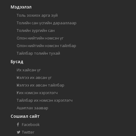
Мэдээлэл
Толь зохиох арга зүй
Толийн сан үсгийн дарааллаар
Толийн зургийн сан
Олон нийтийн нэмсэн үг
Олон нийтийн нэмсэн тайлбар
Тайлбар толийн тухай
Бусад
Их хайсан үг
Үнэлгээ их авсан үг
Үнэлгээ их авсан тайлбар
Үг их нэмсэн хэрэглэгч
Тайлбар их нэмсэн хэрэглэгч
Ашиглах заавар
Сошиал сайт
Facebook
Twitter