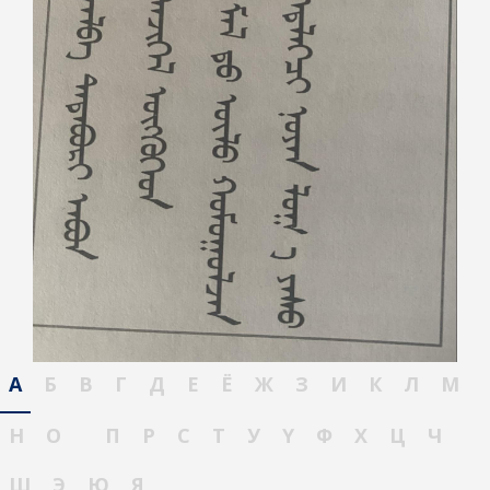
А
Б
В
Г
Д
Е
Ё
Ж
З
И
К
Л
М
Н
О
П
Р
С
Т
У
Ү
Ф
Х
Ц
Ч
Ш
Э
Ю
Я