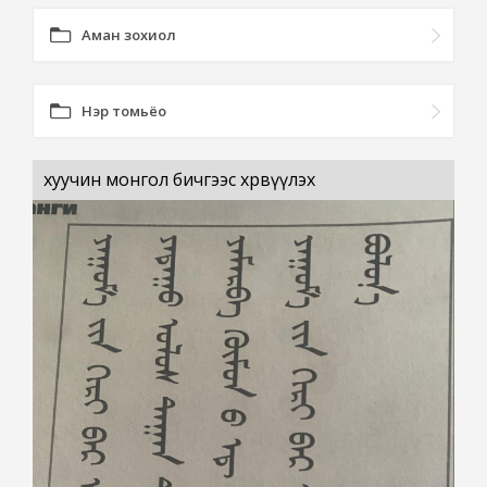
Аман зохиол
Нэр томьёо
хуучин монгол бичгээс хөрвүүлэх