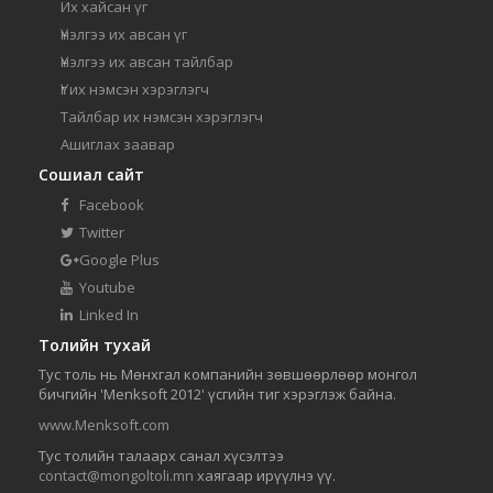
Их хайсан үг
Үнэлгээ их авсан үг
Үнэлгээ их авсан тайлбар
Үг их нэмсэн хэрэглэгч
Тайлбар их нэмсэн хэрэглэгч
Ашиглах заавар
Сошиал сайт
Facebook
Twitter
Google Plus
Youtube
Linked In
Толийн тухай
Тус толь нь Мөнхгал компанийн зөвшөөрлөөр монгол
бичгийн 'Menksoft 2012' үсгийн тиг хэрэглэж байна.
www.Menksoft.com
Тус толийн талаарх санал хүсэлтээ
contact@mongoltoli.mn
хаягаар ирүүлнэ үү.