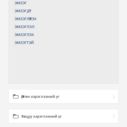
ЭМЗЭГ
ЭМЗЭГДҮҮ
ЭМЗЭГЛҮҮЛЭХ
ЭМЗЭГЛЭЛ
ЭМЗЭГЛЭХ
ЭМЗЭГТЭЙ
Өргөн хэрэглээний үг
Явцуу хэрэглээний үг