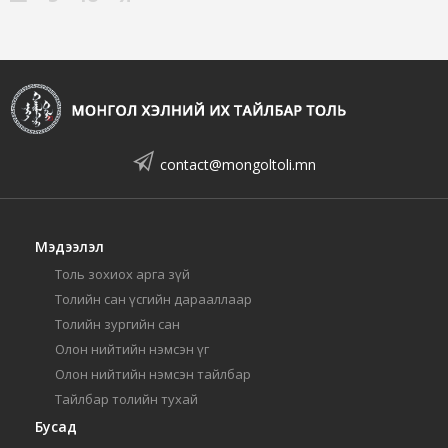
contact@mongoltoli.mn
Мэдээлэл
Толь зохиох арга зүй
Толийн сан үсгийн дарааллаар
Толийн зургийн сан
Олон нийтийн нэмсэн үг
Олон нийтийн нэмсэн тайлбар
Тайлбар толийн тухай
Бусад