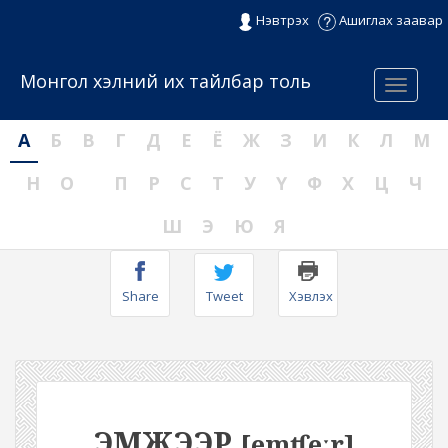
Нэвтрэх
Ашиглах заавар
Монгол хэлний их тайлбар толь
Menu
А
Б
В
Г
Д
Е
Ё
Ж
З
И
К
Л
М
Н
О
П
Р
С
Т
У
Ү
Ф
Х
Ц
Ч
Ш
Э
Ю
Я
Share
Tweet
Хэвлэх
ЭМЖЭЭР
[emʧeːr]