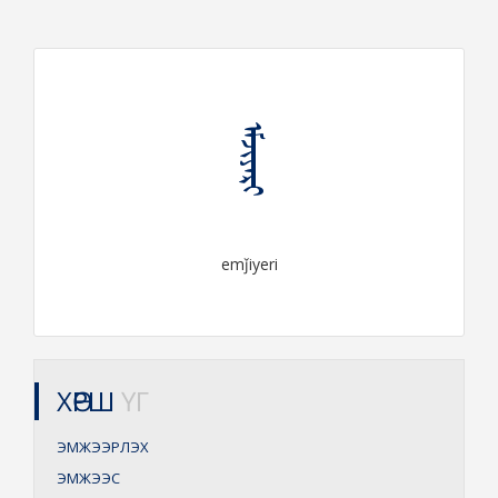
ᠡᠮᠵᠢᠶᠡᠷᠢ
emǰiyeri
ХӨРШ
ҮГ
ЭМЖЭЭРЛЭХ
ЭМЖЭЭС