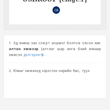
1. Эд юмны зах сэжүүрт хошмог болгож оёсон юм:
алтан эмжээр
(алтлаг шар өнгө бүхий юмаар
эмжсэн
дэлгэрэнгүй...
2. Юмыг эмжихэд хэрэглэх нарийн бөс, тууз.