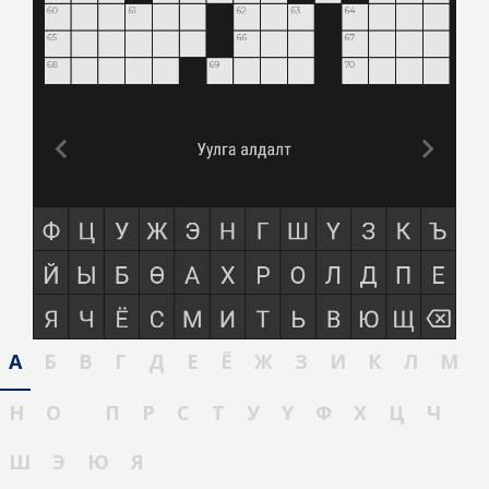
А
Б
В
Г
Д
Е
Ё
Ж
З
И
К
Л
М
Н
О
П
Р
С
Т
У
Ү
Ф
Х
Ц
Ч
Ш
Э
Ю
Я