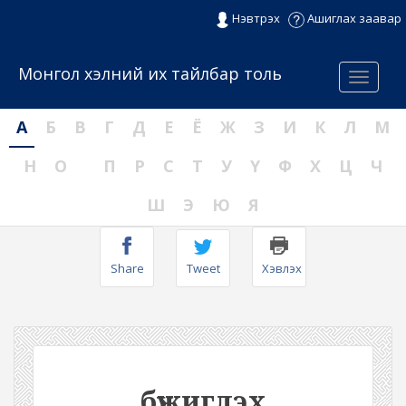
Нэвтрэх
Ашиглах заавар
Монгол хэлний их тайлбар толь
Menu
А
Б
В
Г
Д
Е
Ё
Ж
З
И
К
Л
М
Н
О
П
Р
С
Т
У
Ү
Ф
Х
Ц
Ч
Ш
Э
Ю
Я
Share
Tweet
Хэвлэх
бүжиглэх