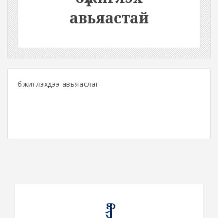
авьяастай
бүжиглэхдээ авьяаслаг