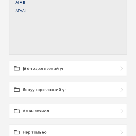
АГА
II
АГАА
I
Өргөн хэрэглээний үг
Явцуу хэрэглээний үг
Аман зохиол
Нэр томьёо