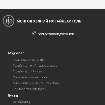
contact@mongoltoli.mn
Мэдээлэл
Толь зохиох арга зүй
Толийн сан үсгийн дарааллаар
Толийн зургийн сан
Олон нийтийн нэмсэн үг
Олон нийтийн нэмсэн тайлбар
Тайлбар толийн тухай
Бусад
Их хайсан үг