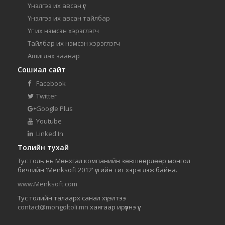
Үнэлгээ их авсан үг
Үнэлгээ их авсан тайлбар
Үг их нэмсэн хэрэглэгч
Тайлбар их нэмсэн хэрэглэгч
Ашиглах заавар
Сошиал сайт
Facebook
Twitter
Google Plus
Youtube
Linked In
Толийн тухай
Тус толь нь Мөнхгал компанийн зөвшөөрлөөр монгол
бичгийн 'Menksoft 2012' үсгийн тиг хэрэглэж байна.
www.Menksoft.com
Тус толийн талаарх санал хүсэлтээ
contact@mongoltoli.mn
хаягаар ирүүлнэ үү.