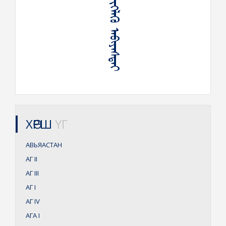
ᠪᠦᠵᠢᠭᠯᠡᠬᠦ ᠠᠪᠢᠶᠠᠰᠲᠠᠶ
ХӨРШ
ҮГ
АВЬЯАСТАН
АГ
II
АГ
III
АГ
I
АГ
IV
АГА
I