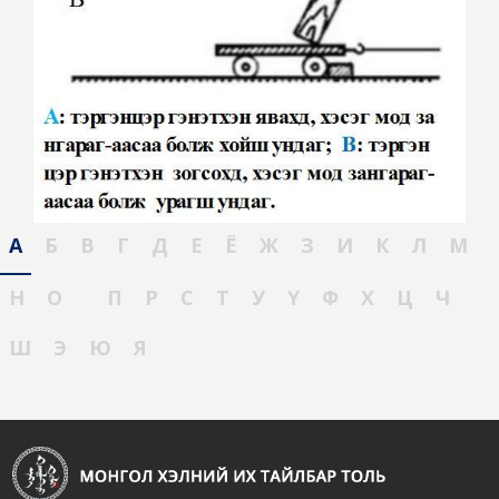
А
Б
В
Г
Д
Е
Ё
Ж
З
И
К
Л
М
Н
О
П
Р
С
Т
У
Ү
Ф
Х
Ц
Ч
Ш
Э
Ю
Я