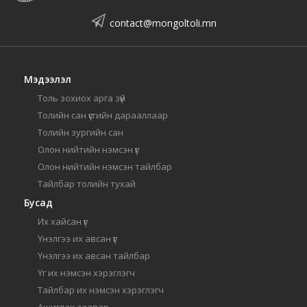
contact@mongoltoli.mn
Мэдээлэл
Толь зохиох арга зүй
Толийн сан үсгийн дарааллаар
Толийн зургийн сан
Олон нийтийн нэмсэн үг
Олон нийтийн нэмсэн тайлбар
Тайлбар толийн тухай
Бусад
Их хайсан үг
Үнэлгээ их авсан үг
Үнэлгээ их авсан тайлбар
Үг их нэмсэн хэрэглэгч
Тайлбар их нэмсэн хэрэглэгч