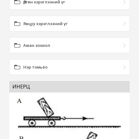
Өргөн хэрэглээний үг
Явцуу хэрэглээний үг
Аман зохиол
Нэр томьёо
ИНЕРЦ