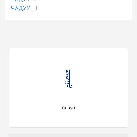
ЧАДУУ
III
ᠴᠢᠳᠠᠭᠤ
čidaγu