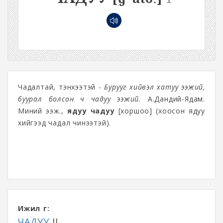
Чадалтай, тэнхээтэй -
Бурууг хийвэл хатуу ээжий,
буурал болсон ч чадуу ээжий.
А.Дандий-Ядам.
Миний ээж.,
ядуу чадуу
[хоршоо] (хоосон ядуу
хийгээд чадал чинээтэй).
Ижил үг:
ЧАДУУ
II