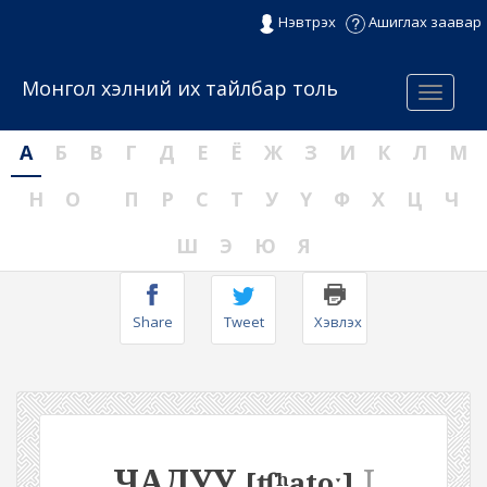
Нэвтрэх
Ашиглах заавар
Монгол хэлний их тайлбар толь
Menu
А
Б
В
Г
Д
Е
Ё
Ж
З
И
К
Л
М
Н
О
П
Р
С
Т
У
Ү
Ф
Х
Ц
Ч
Ш
Э
Ю
Я
Share
Tweet
Хэвлэх
ЧАДУУ
I
[ʧʰatoː]