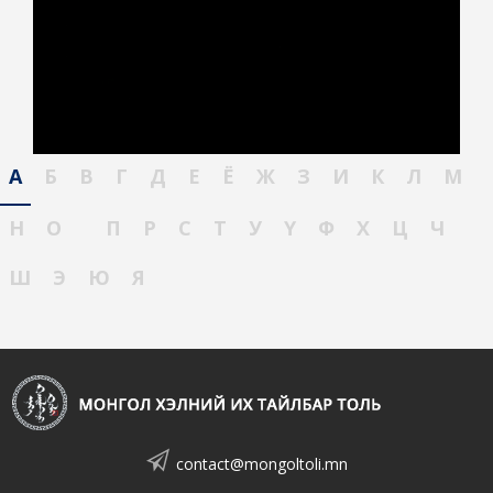
А
Б
В
Г
Д
Е
Ё
Ж
З
И
К
Л
М
Н
О
П
Р
С
Т
У
Ү
Ф
Х
Ц
Ч
Ш
Э
Ю
Я
contact@mongoltoli.mn