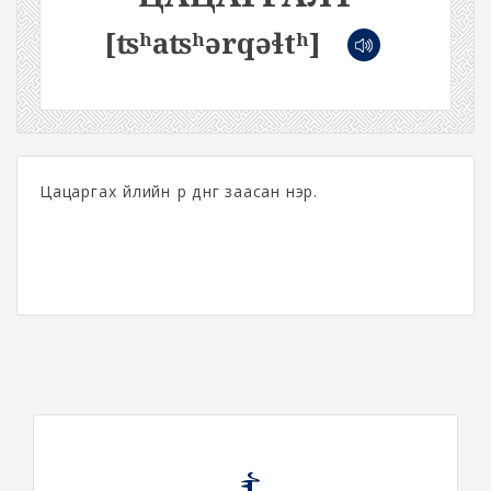
[ʦʰaʦʰərqəɬtʰ]
Цацаргах үйлийн үр дүнг заасан нэр.