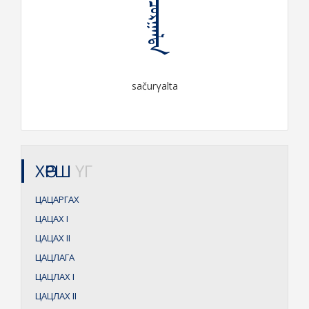
ᠰᠠᠴᠤᠷᠭᠠᠯᠲᠠ
sačurγalta
ХӨРШ
ҮГ
ЦАЦАРГАХ
ЦАЦАХ
I
ЦАЦАХ
II
ЦАЦЛАГА
ЦАЦЛАХ
I
ЦАЦЛАХ
II