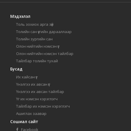
Мэдээлэл
Толь зохиох арга зүй
Толийн сан үсгийн дарааллаар
Толийн зургийн сан
Олон нийтийн нэмсэн үг
Олон нийтийн нэмсэн тайлбар
Тайлбар толийн тухай
Бусад
Их хайсан үг
Үнэлгээ их авсан үг
Үнэлгээ их авсан тайлбар
Үг их нэмсэн хэрэглэгч
Тайлбар их нэмсэн хэрэглэгч
Ашиглах заавар
Сошиал сайт
Facebook