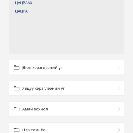
ЦАЦРААХ
ЦАЦРАГ
Өргөн хэрэглээний үг
Явцуу хэрэглээний үг
Аман зохиол
Нэр томьёо