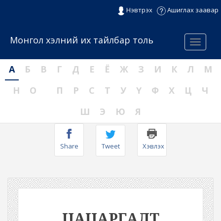
Нэвтрэх
Ашиглах заавар
Монгол хэлний их тайлбар толь
Menu
А
Б
В
Г
Д
Е
Ё
Ж
З
И
К
Л
М
Н
О
П
Р
С
Т
У
Ү
Ф
Х
Ц
Ч
Ш
Э
Ю
Я
Share
Tweet
Хэвлэх
ЦАЦАРГАЛТ