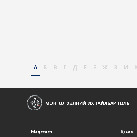
А
Б
В
Г
Д
Е
Ё
Ж
З
И
Мэдээлэл
Бусад