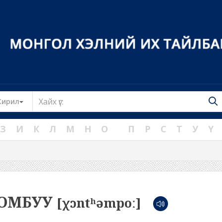
Toggle Dropdown
Кирил
З
И
К
Л
М
Н
О
П
Р
С
Т
У
Ү
ОМБУУ
[χɔntʰəmpoː]