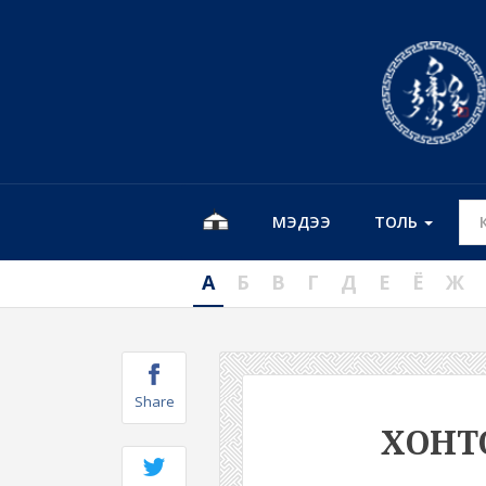
МЭДЭЭ
ТОЛЬ
А
Б
В
Г
Д
Е
Ё
Ж
Share
ХОНТ