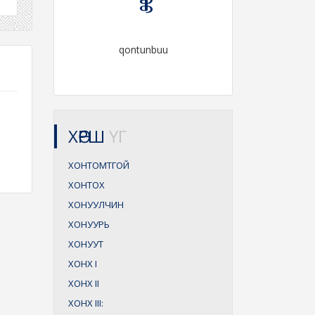
qontunbuu
ХӨРШ
ҮГ
ХОНТОМТГОЙ
ХОНТОХ
ХОНУУЛЧИН
ХОНУУРЬ
ХОНУУТ
ХОНХ
I
ХОНХ
II
ХОНХ
III: