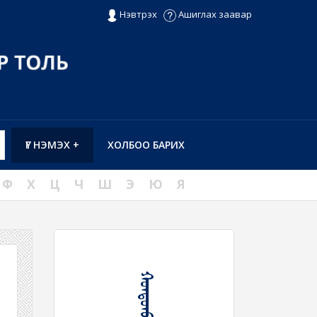
Нэвтрэх
Ашиглах заавар
ҮГ НЭМЭХ +
ХОЛБОО БАРИХ
Ф
Х
Ц
Ч
Ш
Э
Ю
Я
ᠬᠣᠨᠲᠤᠨᠪᠤᠤ