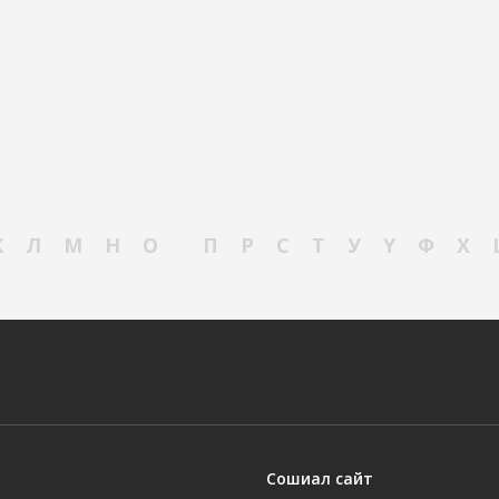
К
Л
М
Н
О
П
Р
С
Т
У
Ү
Ф
Х
Сошиал сайт