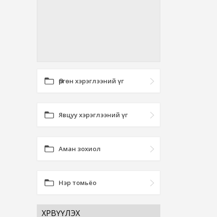
Өргөн хэрэглээний үг
Явцуу хэрэглээний үг
Аман зохиол
Нэр томьёо
ХӨРВҮҮЛЭХ