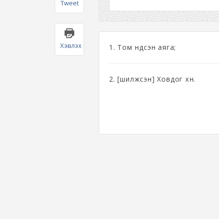
Tweet
Хэвлэх
1. Том үндсэн аяга;
2. [шилжсэн] Ховдог хүн.