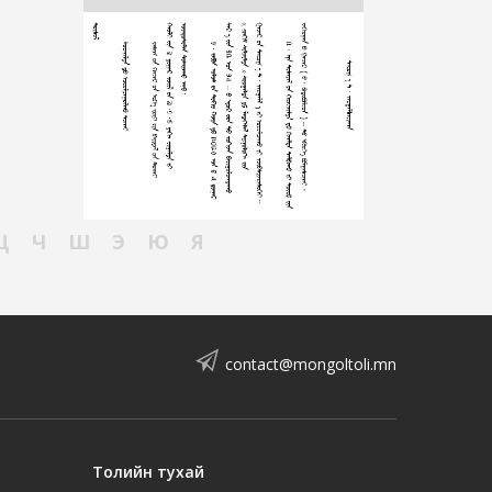
Ц
Ч
Ш
Э
Ю
Я
contact@mongoltoli.mn
Толийн тухай