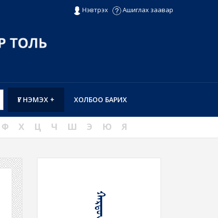
Нэвтрэх
Ашиглах заавар
ҮГ НЭМЭХ +
ХОЛБОО БАРИХ
Ф
Х
Ц
Ч
Ш
Э
Ю
Я
ᠬᠠᠷᠲᠤᠨ