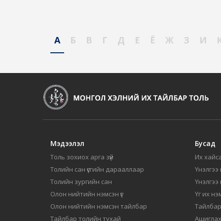
А
Б
В
Г
Д
Е
Ё
Ж
З
И
Мэдээлэл
Бусад
Толь зохиох арга зүй
Их хайса
Толийн сан үсгийн дарааллаар
Үнэлгээ 
Толийн зургийн сан
Үнэлгээ
Олон нийтийн нэмсэн үг
Үг их нэ
Олон нийтийн нэмсэн тайлбар
Тайлбар
Тайлбар толийн тухай
Ашиглах