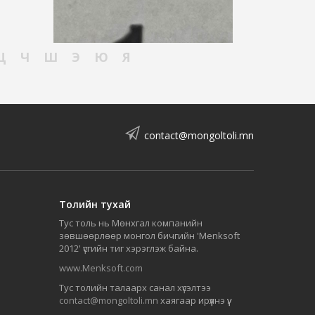
Ц
Ч
Ш
Э
Ю
Я
contact@mongoltoli.mn
Толийн тухай
Тус толь нь Мөнхгал компанийн
зөвшөөрлөөр монгол бичгийн 'Menksoft
2012' үсгийн тиг хэрэглэж байна.
www.Menksoft.com
Тус толийн талаарх санал хүсэлтээ
contact@mongoltoli.mn
хаягаар ирүүлнэ үү.