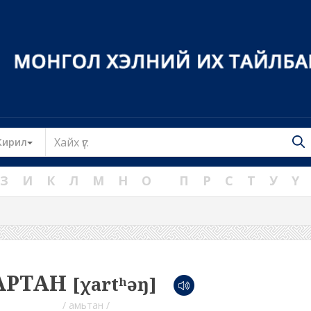
Toggle Dropdown
Кирил
З
И
К
Л
М
Н
О
П
Р
С
Т
У
Ү
АРТАН
[χartʰəŋ]
/ амьтан /