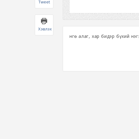
Tweet
Хэвлэх
Өнгө алаг, хар бидэр бүхий нэ