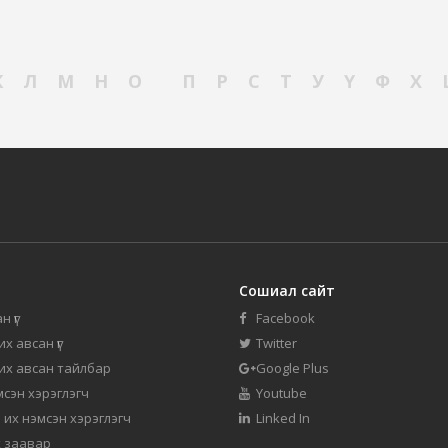
К
Л
М
Н
О
П
Р
С
Т
У
Ү
Ф
Х
Сошиал сайт
н үг
Facebook
их авсан үг
Twitter
 их авсан тайлбар
Google Plus
мсэн хэрэглэгч
Youtube
 их нэмсэн хэрэглэгч
Linked In
 заавар