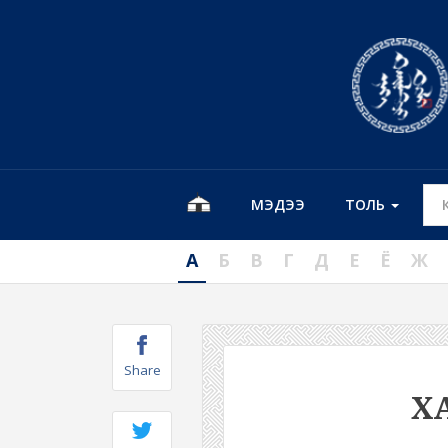
МЭДЭЭ
ТОЛЬ
А
Б
В
Г
Д
Е
Ё
Ж
Share
Х