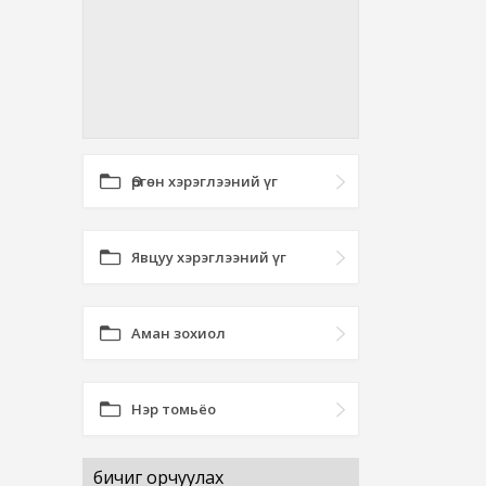
Өргөн хэрэглээний үг
Явцуу хэрэглээний үг
Аман зохиол
Нэр томьёо
бичиг орчуулах