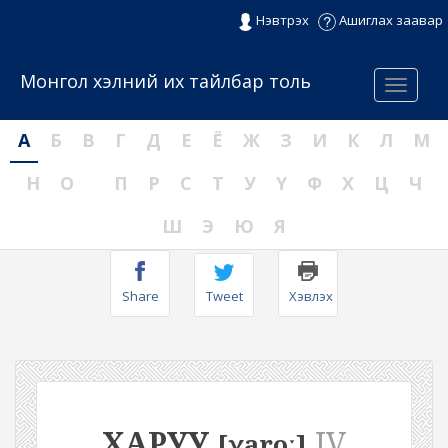
Нэвтрэх
Ашиглах заавар
Монгол хэлний их тайлбар толь
Menu
А
Б
В
Г
Д
Е
Ё
Ж
З
И
К
Л
М
Н
О
П
Р
С
Т
У
Ү
Ф
Х
Ц
Ч
Ш
Э
Ю
Я
Share
Tweet
Хэвлэх
ХАРУУ
IV
[χaroː]