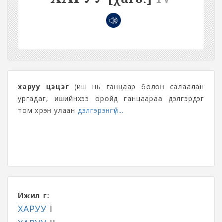
харуу цэцэг
(иш нь ганцаар болон салаалан
ургадаг, ишийнхээ оройд ганцаараа дэлгэрдэг
том хүрэн улаан
дэлгэрэнгүй...
Ижил үг:
ХАРУУ
I