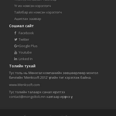
Үг их нэмсэн хэрэглэгч
Тайлбар их нэмсэн хэрэглэгч
Ашиглах заавар
Сошиал сайт
Facebook
Twitter
Google Plus
Youtube
Linked In
Толийн тухай
Тус толь нь Мөнхгал компанийн зөвшөөрлөөр монгол
бичгийн 'Menksoft 2012' үсгийн тиг хэрэглэж байна.
www.Menksoft.com
Тус толийн талаарх санал хүсэлтээ
contact@mongoltoli.mn
хаягаар ирүүлнэ үү.