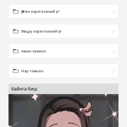
Өргөн хэрэглээний үг
Явцуу хэрэглээний үг
Аман зохиол
Нэр томьёо
байнга биш