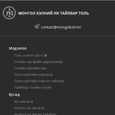
contact@mongoltoli.mn
Мэдээлэл
Толь зохиох арга зүй
Толийн сан үсгийн дарааллаар
Толийн зургийн сан
Олон нийтийн нэмсэн үг
Олон нийтийн нэмсэн тайлбар
Тайлбар толийн тухай
Бусад
Их хайсан үг
Үнэлгээ их авсан үг
Үнэлгээ их авсан тайлбар