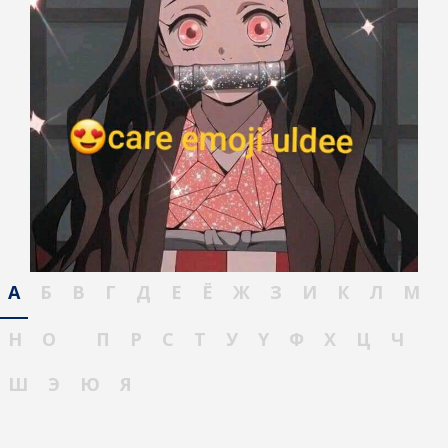
А
Б
В
Г
Д
Е
Ё
Ж
З
И
К
Л
М
Н
О
П
Р
С
Т
У
Ү
Ф
Х
Ц
Ч
Ш
Э
Ю
Я