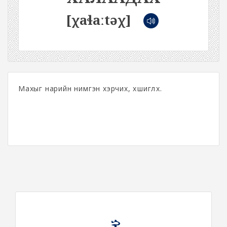
[χaɬaːtəχ]
Махыг нарийн нимгэн хэрчих, хөшиглөх.