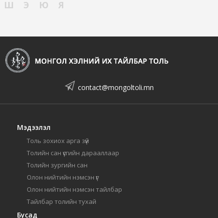
Ш
Э
Ю
Я
contact@mongoltoli.mn
Мэдээлэл
Толь зохиох арга зүй
Толийн сан үсгийн дарааллаар
Толийн зургийн сан
Олон нийтийн нэмсэн үг
Олон нийтийн нэмсэн тайлбар
Тайлбар толийн тухай
Бусад