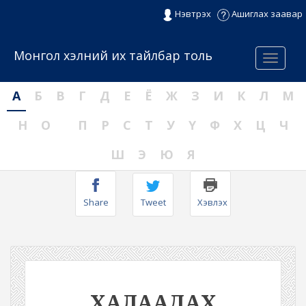
Нэвтрэх
Ашиглах заавар
Монгол хэлний их тайлбар толь
Menu
А
Б
В
Г
Д
Е
Ё
Ж
З
И
К
Л
М
Н
О
П
Р
С
Т
У
Ү
Ф
Х
Ц
Ч
Ш
Э
Ю
Я
Share
Tweet
Хэвлэх
ХАЛААДАХ