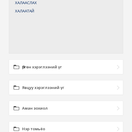
ХАЛААСЛАХ
ХАЛААТАЙ
Өргөн хэрэглээний үг
Явцуу хэрэглээний үг
Аман зохиол
Нэр томьёо