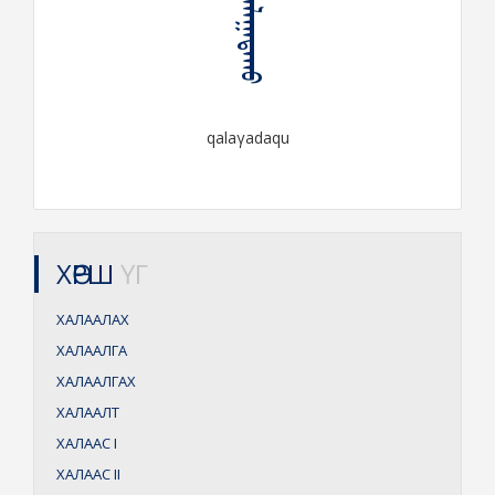
ᠬᠠᠯᠠᠭᠠᠳᠠᠬᠤ
qalaγadaqu
ХӨРШ
ҮГ
ХАЛААЛАХ
ХАЛААЛГА
ХАЛААЛГАХ
ХАЛААЛТ
ХАЛААС
I
ХАЛААС
II