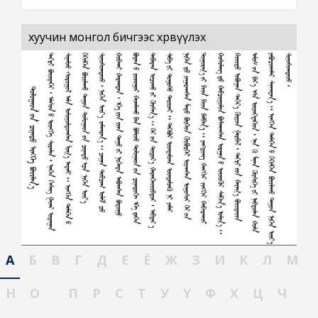
хуучин монгол бичгээс хөрвүүлэх
А
Б
В
Г
Д
Е
Ё
Ж
З
И
К
Л
М
Н
О
П
Р
С
Т
У
Ү
Ф
Х
Ц
Ч