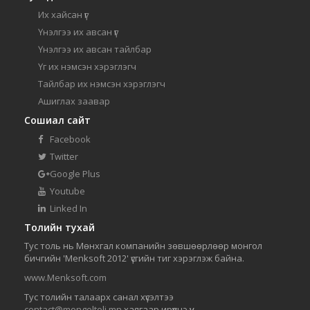
Их хайсан үг
Үнэлгээ их авсан үг
Үнэлгээ их авсан тайлбар
Үг их нэмсэн хэрэглэгч
Тайлбар их нэмсэн хэрэглэгч
Ашиглах заавар
Сошиал сайт
Facebook
Twitter
Google Plus
Youtube
Linked In
Толийн тухай
Тус толь нь Мөнхгал компанийн зөвшөөрлөөр монгол
бичгийн 'Menksoft 2012' үсгийн тиг хэрэглэж байна.
www.Menksoft.com
Тус толийн талаарх санал хүсэлтээ
contact@mongoltoli.mn
хаягаар ирүүлнэ үү.