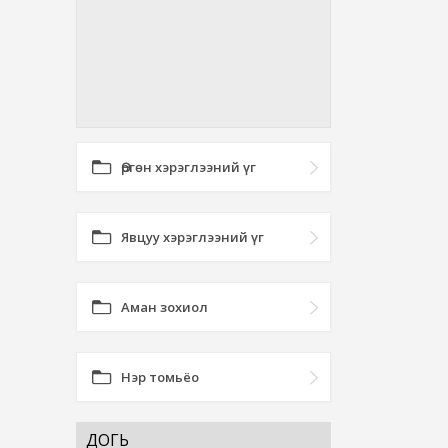
Өргөн хэрэглээний үг
Явцуу хэрэглээний үг
Аман зохиол
Нэр томьёо
ДОГЬ