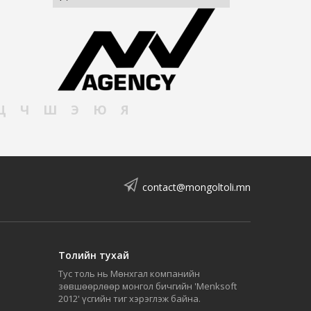
Ц
Ч
Ш
Э
Ю
Я
contact@mongoltoli.mn
Толийн тухай
Тус толь нь Мөнхгал компанийн
зөвшөөрлөөр монгол бичгийн 'Menksoft
2012' үсгийн тиг хэрэглэж байна.