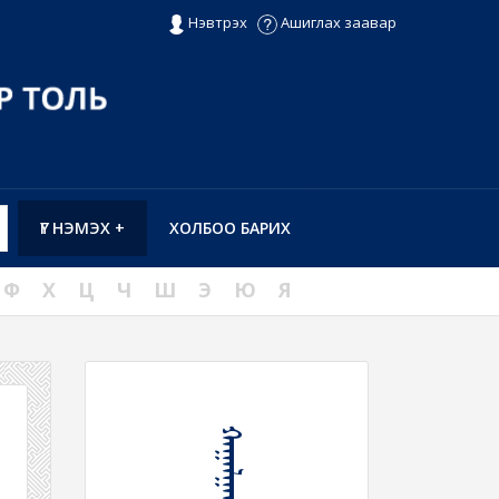
Нэвтрэх
Ашиглах заавар
ҮГ НЭМЭХ +
ХОЛБОО БАРИХ
Ф
Х
Ц
Ч
Ш
Э
Ю
Я
ᠬᠠᠭᠠᠯᠭᠠᠬᠤ