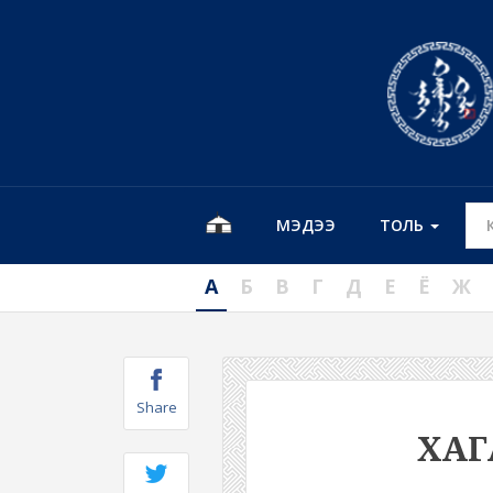
МЭДЭЭ
ТОЛЬ
А
Б
В
Г
Д
Е
Ё
Ж
Share
ХАГ