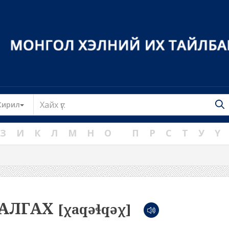
Toggle Dropdown
Кирил
З
И
К
Л
М
Н
О
П
Р
С
Т
У
Ү
АЛГАХ
[χaqəɬqəχ]