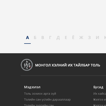
А
Б
В
Г
Д
Е
Ё
Ж
З
И
Мэдээлэл
Бусад
Толь зохиох арга зүй
Их хайса
Толийн сан үсгийн дарааллаар
Үнэлгээ 
Толийн зургийн сан
Үнэлгээ 