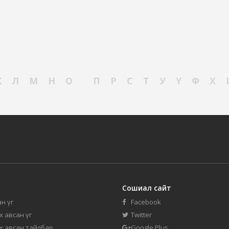
К
Л
М
Н
О
П
Р
С
Т
У
Ү
Ф
Х
Сошиал сайт
н үг
Facebook
их авсан үг
Twitter
их авсан тайлбар
Google Plus