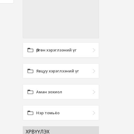
Өргөн хэрэглээний үг
Явцуу хэрэглээний үг
Аман зохиол
Нэр томьёо
ХӨРВҮҮЛЭХ