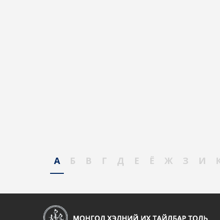
А
Б
В
Г
Д
Е
Ё
Ж
З
И