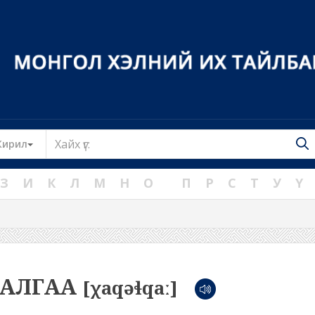
Toggle Dropdown
Кирил
З
И
К
Л
М
Н
О
П
Р
С
Т
У
Ү
ГАЛГАА
[χaqəɬqaː]