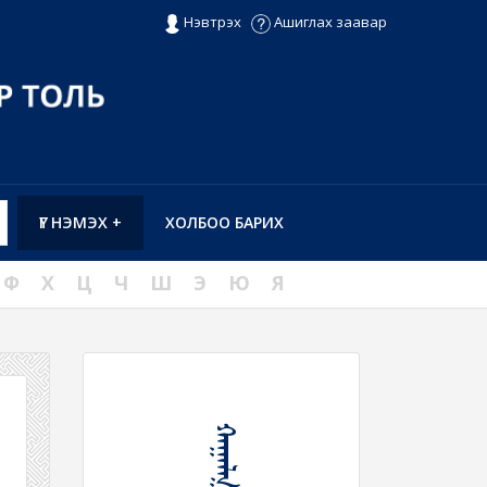
Нэвтрэх
Ашиглах заавар
ҮГ НЭМЭХ +
ХОЛБОО БАРИХ
Ф
Х
Ц
Ч
Ш
Э
Ю
Я
ᠬᠠᠭᠠᠯᠭ᠎ᠠ