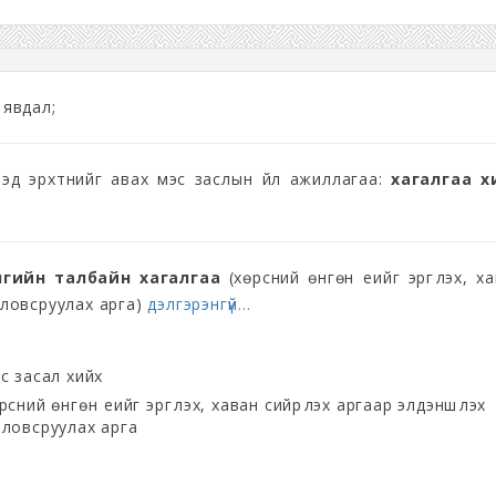
 явдал;
 эд эрхтнийг авах мэс заслын үйл ажиллагаа:
хагалгаа х
гийн талбайн хагалгаа
(хөрсний өнгөн үеийг эргүүлэх, х
боловсруулах арга)
дэлгэрэнгүй...
с засал хийх
рсний өнгөн үеийг эргүүлэх, хаван сийрүүлэх аргаар элдэншүүлэх
ловсруулах арга