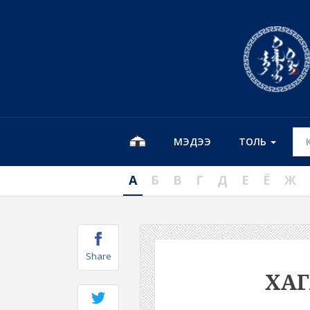
МЭДЭЭ
ТОЛЬ
А
Б
В
Г
Д
Е
Ё
Ж
Share
ХА