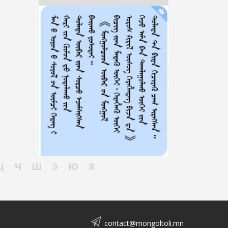
Ц
Ч
Ш
Э
Ю
Я
contact@mongoltoli.mn