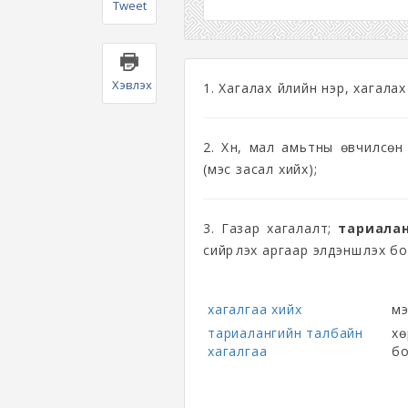
Tweet
Хэвлэх
1. Хагалах үйлийн нэр, хагалах
2. Хүн, мал амьтны өвчилсөн
(мэс засал хийх);
3. Газар хагалалт;
тариалан
сийрүүлэх аргаар элдэншүүлэх 
хагалгаа хийх
мэ
тариалангийн талбайн
хө
хагалгаа
бо