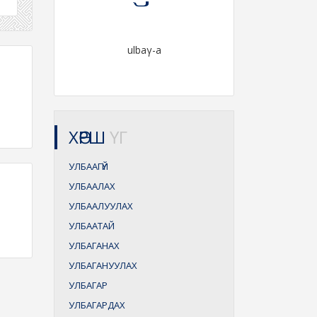
ulbaγ-a
ХӨРШ
ҮГ
УЛБААГҮЙ
УЛБААЛАХ
УЛБААЛУУЛАХ
УЛБААТАЙ
УЛБАГАНАХ
УЛБАГАНУУЛАХ
УЛБАГАР
УЛБАГАРДАХ