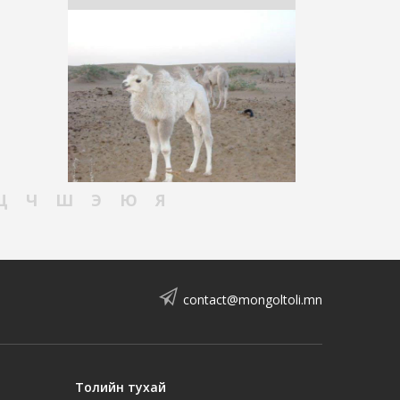
Ц
Ч
Ш
Э
Ю
Я
contact@mongoltoli.mn
Толийн тухай