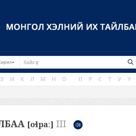
Toggle Dropdown
Кирил
З
И
К
Л
М
Н
О
П
Р
С
Т
У
Ү
ЛБАА
III
[oɬpaː]