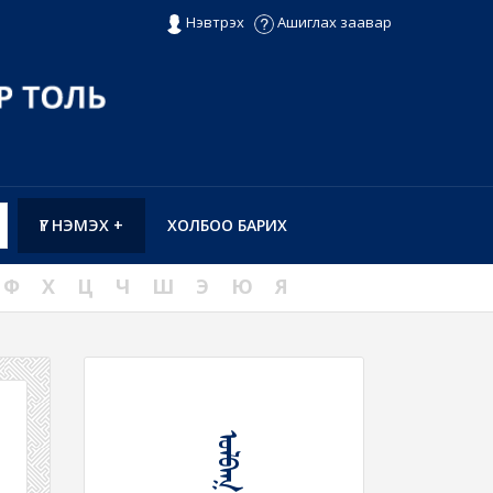
Нэвтрэх
Ашиглах заавар
ҮГ НЭМЭХ +
ХОЛБОО БАРИХ
Ф
Х
Ц
Ч
Ш
Э
Ю
Я
ᠤᠯᠪᠠᠭ᠎ᠠ