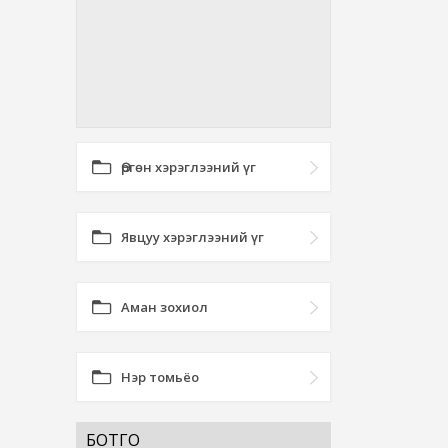
Өргөн хэрэглээний үг
Явцуу хэрэглээний үг
Аман зохиол
Нэр томьёо
БОТГО