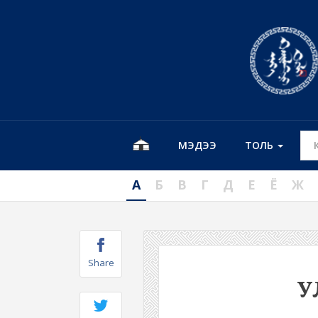
МЭДЭЭ
ТОЛЬ
А
Б
В
Г
Д
Е
Ё
Ж
Share
У