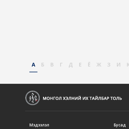
А
Б
В
Г
Д
Е
Ё
Ж
З
И
Мэдээлэл
Бусад