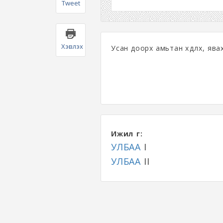
Tweet
Хэвлэх
Усан доорх амьтан хөдлөх, ява
Ижил үг:
УЛБАА
I
УЛБАА
II