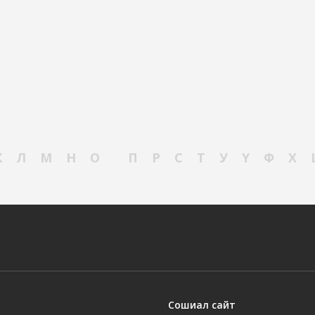
К
Л
М
Н
О
П
Р
С
Т
У
Ү
Ф
Х
Сошиал сайт