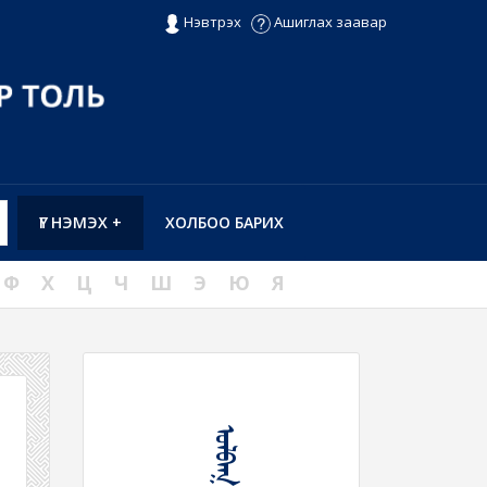
Нэвтрэх
Ашиглах заавар
ҮГ НЭМЭХ +
ХОЛБОО БАРИХ
Ф
Х
Ц
Ч
Ш
Э
Ю
Я
ᠤᠯᠪᠠᠭ᠎ᠠ