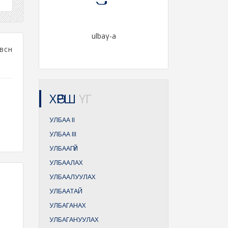
ulbaγ-a
всөн
ХӨРШ
ҮГ
УЛБАА
II
УЛБАА
III
УЛБААГҮЙ
УЛБААЛАХ
УЛБААЛУУЛАХ
УЛБААТАЙ
УЛБАГАНАХ
УЛБАГАНУУЛАХ