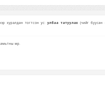
дээр хуралдан тогтсон ус:
улбаа татуулах
(чийг буусан ө
 амьтны мөр.