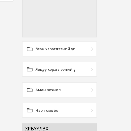
Өргөн хэрэглээний үг
Явцуу хэрэглээний үг
Аман зохиол
Нэр томьёо
ХӨРВҮҮЛЭХ