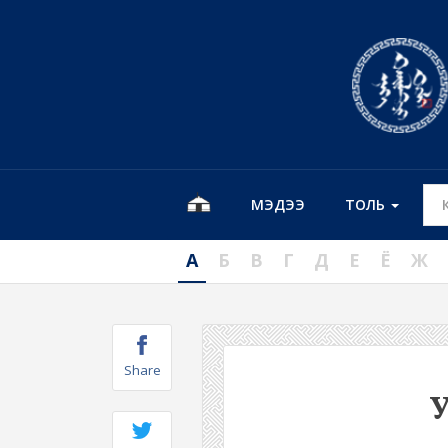
МЭДЭЭ
ТОЛЬ
А
Б
В
Г
Д
Е
Ё
Ж
Share