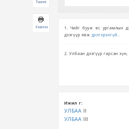
Tweet
Хэвлэх
1. Чийг бууж өвс ургамлын 
дээгүүр явж
дэлгэрэнгүй...
2. Улбаан дээгүүр гарсан хүн,
Ижил үг:
УЛБАА
II
УЛБАА
III