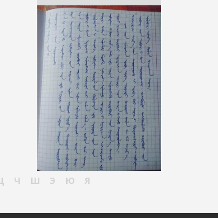
Ц
Ч
Ш
Э
Ю
Я