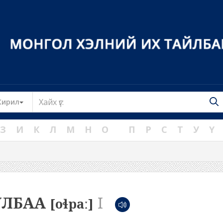
Toggle Dropdown
Кирил
З
И
К
Л
М
Н
О
П
Р
С
Т
У
Ү
УЛБАА
I
[oɬpaː]