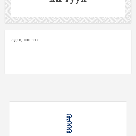
үлдэх, илгээх
ᠬᠥᠭᠡᠭᠡᠬᠦ ᠲᠠᠭᠤᠬᠤ