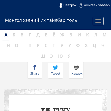
Нэвтрэх
Ашиглах заавар
Монгол хэлний их тайлбар толь
Menu
А
Б
В
Г
Д
Е
Ё
Ж
З
И
К
Л
М
Н
О
П
Р
С
Т
У
Ү
Ф
Х
Ц
Ч
Ш
Э
Ю
Я
Share
Tweet
Хэвлэх
хөөх туух