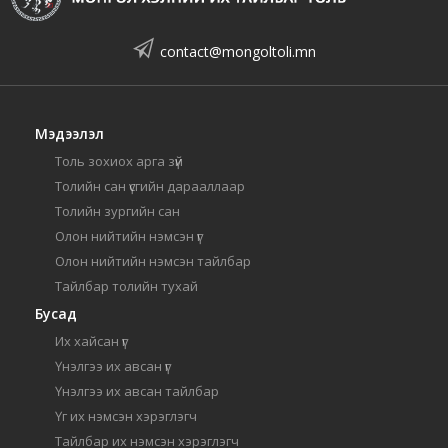
contact@mongoltoli.mn
Мэдээлэл
Толь зохиох арга зүй
Толийн сан үсгийн дарааллаар
Толийн зургийн сан
Олон нийтийн нэмсэн үг
Олон нийтийн нэмсэн тайлбар
Тайлбар толийн тухай
Бусад
Их хайсан үг
Үнэлгээ их авсан үг
Үнэлгээ их авсан тайлбар
Үг их нэмсэн хэрэглэгч
Тайлбар их нэмсэн хэрэглэгч