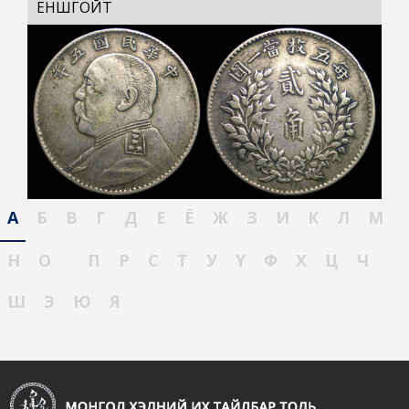
ЁНШГОЙТ
А
Б
В
Г
Д
Е
Ё
Ж
З
И
К
Л
М
Н
О
П
Р
С
Т
У
Ү
Ф
Х
Ц
Ч
Ш
Э
Ю
Я