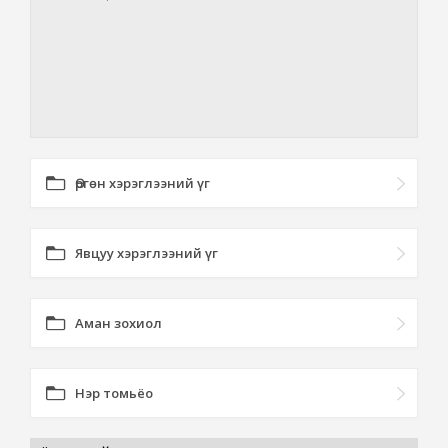
Өргөн хэрэглээний үг
Явцуу хэрэглээний үг
Аман зохиол
Нэр томьёо