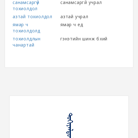
санамсаргүй
санамсаргүй учрал
тохиолдол
азтай тохиолдол
азтай учрал
ямар ч
ямар ч үед
тохиолдолд
тохиолдлын
гэнэтийн шинж бүхий
чанартай
ᠲᠣᠬᠢᠶᠠᠯᠳᠤᠯ