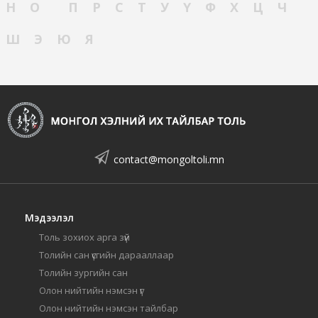
Н
О
П
Р
С
Т
У
Ү
Ф
Х
Ц
Ч
Ш
Э
Ю
Я
contact@mongoltoli.mn
Мэдээлэл
Толь зохиох арга зүй
Толийн сан үсгийн дарааллаар
Толийн зургийн сан
Олон нийтийн нэмсэн үг
Олон нийтийн нэмсэн тайлбар