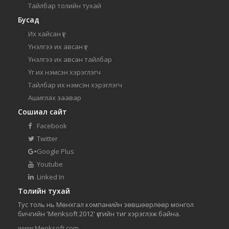
Тайлбар толийн тухай
Бусад
Их хайсан үг
Үнэлгээ их авсан үг
Үнэлгээ их авсан тайлбар
Үг их нэмсэн хэрэглэгч
Тайлбар их нэмсэн хэрэглэгч
Ашиглах заавар
Сошиал сайт
Facebook
Twitter
Google Plus
Youtube
Linked In
Толийн тухай
Тус толь нь Мөнхгал компанийн зөвшөөрлөөр монгол
бичгийн 'Menksoft 2012' үсгийн тиг хэрэглэж байна.
www.Menksoft.com