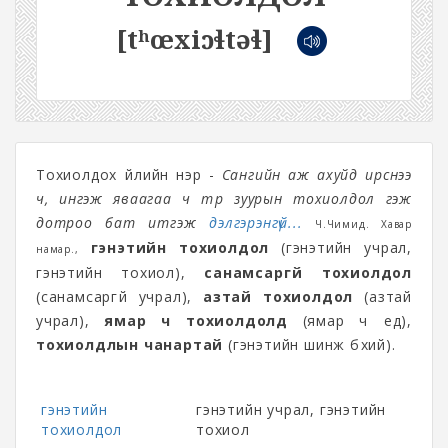
[tʰœxiɔɬtəɬ]
Тохиолдох үйлийн нэр -
Сангийн аж ахуйд ирснээ
ч, ингэж яваагаа ч түр зуурын тохиолдол гэж
дотроо бат итгэж
дэлгэрэнгүй...
Ч.Чимид. Хавар
гэнэтийн тохиолдол
(гэнэтийн учрал,
намар.,
гэнэтийн тохиол),
санамсаргүй тохиолдол
(санамсаргүй учрал),
азтай тохиолдол
(азтай
учрал),
ямар ч тохиолдолд
(ямар ч үед),
тохиолдлын чанартай
(гэнэтийн шинж бүхий).
гэнэтийн
гэнэтийн учрал, гэнэтийн
тохиолдол
тохиол