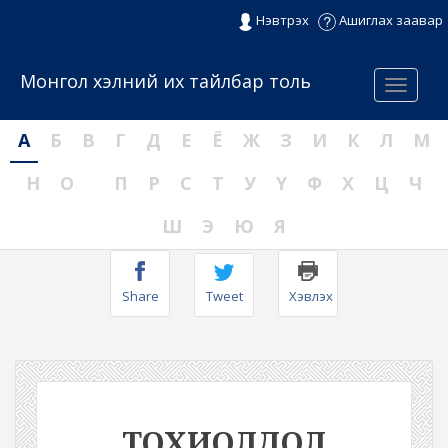
Нэвтрэх
Ашиглах заавар
Монгол хэлний их тайлбар толь
Menu
А
Б
В
Г
Д
Е
Ё
Ж
З
И
К
Л
М
Н
О
П
Р
С
Т
У
Ү
Ф
Х
Ц
Ч
Ш
Э
Ю
Я
Share
Tweet
Хэвлэх
ТОХИОЛДОЛ