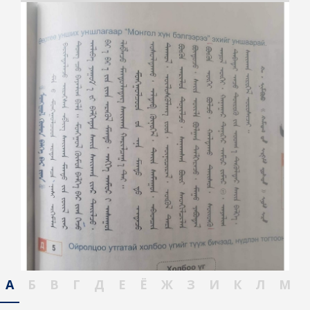
А
Б
В
Г
Д
Е
Ё
Ж
З
И
К
Л
М