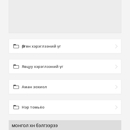
Өргөн хэрэглээний үг
Явцуу хэрэглээний үг
Аман зохиол
Нэр томьёо
монгол хүн бэлгээрээ