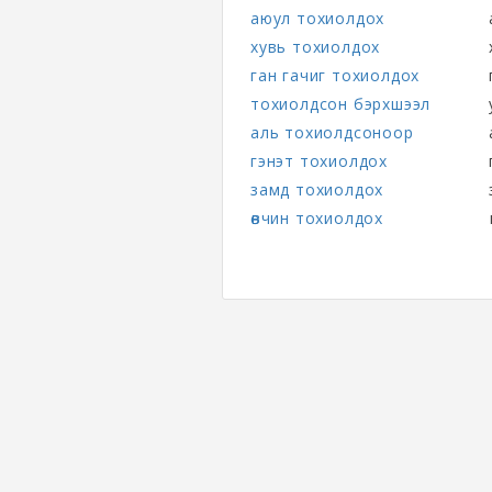
аюул тохиолдох
хувь тохиолдох
ган гачиг тохиолдох
тохиолдсон бэрхшээл
аль тохиолдсоноор
гэнэт тохиолдох
замд тохиолдох
өвчин тохиолдох