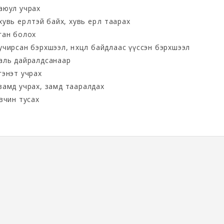
аюул учрах
хувь ерөөлтэй байх, хувь ерөөл таарах
ган болох
учирсан бэрхшээл, нөхцөл байдлаас үүссэн бэрхшээл
аль дайралдсанаар
гэнэт учрах
замд учрах, замд тааралдах
өвчин тусах