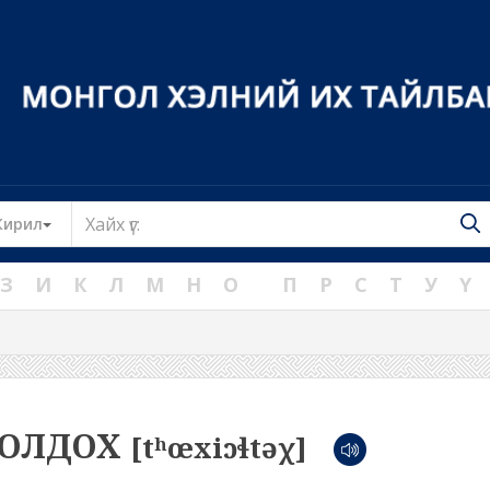
Toggle Dropdown
Кирил
З
И
К
Л
М
Н
О
П
Р
С
Т
У
Ү
ИОЛДОХ
[tʰœxiɔɬtəχ]