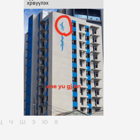
хөрвүүлэх
Ц
Ч
Ш
Э
Ю
Я