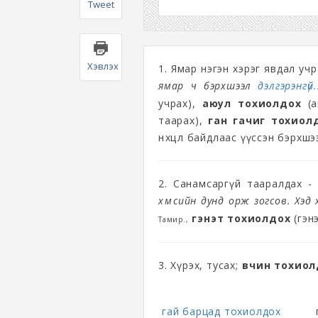
Tweet
Хэвлэх
1. Ямар нэгэн хэрэг явдал уч
ямар ч бэрхшээл
дэлгэрэнгүй.
учрах),
аюул тохиолдох
(а
таарах),
ган гачиг тохиол
нөхцөл байдлаас үүссэн бэрхшэ
2. Санамсаргүй тааралдах 
хүмүүсийн дунд орж зогсов. Х
гэнэт тохиолдох
(гэн
Тамир.,
3. Хүрэх, тусах;
өвчин тохио
гай барцад тохиолдох