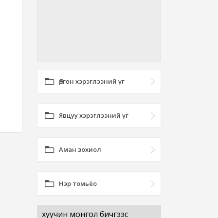
Өргөн хэрэглээний үг
Явцуу хэрэглээний үг
Аман зохиол
Нэр томьёо
хуучин монгол бичгээс