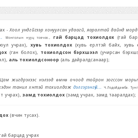
рах -
Хоол ундгүйгээр хонуулсан удаагүй, яаралтай дайнд мор
..
гай барцад тохиолдох
(гай бар
Монголын нууц товчоо.,
юул учрах),
хувь тохиолдох
(хувь ерөөлтэй байх, хувь е
дох
(ган болох),
тохиолдсон бэрхшээл
(учирсан бэрхшэ
эл),
аль тохиолдсоноор
(аль дайралдсанаар);
-
Цам жигдрэхээс нэлээд өмнө очоод тойрон зогссон морь
эд хэдэн танил хүнтэй тохиолдож
дэлгэрэнгүй...
Ч.Лодойдамба. Тун
эт учрах),
замд тохиолдох
(замд учрах, замд тааралдах);
лдох
(өвчин тусах).
гай барцад учрах