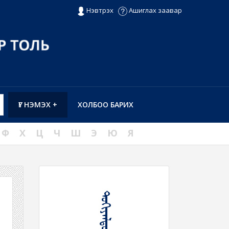
Нэвтрэх
Ашиглах заавар
ҮГ НЭМЭХ +
ХОЛБОО БАРИХ
Ф
Х
Ц
Ч
Ш
Э
Ю
Я
ᠲᠣᠬᠢᠶᠠᠯᠳᠤᠬᠤ