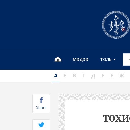
МЭДЭЭ
ТОЛЬ
А
Б
В
Г
Д
Е
Ё
Ж
Share
ТОХ