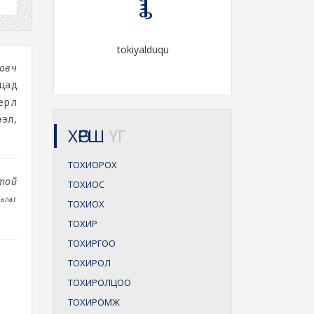
tokiyalduqu
довч
цад
рөөл
эл,
ХӨРШ
ҮГ
ТОХИОРОХ
той
ТОХИОС
галаг
ТОХИОХ
ТОХИР
ТОХИРГОО
ТОХИРОЛ
ТОХИРОЛЦОО
ТОХИРОМЖ