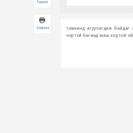
Tweet
Хэвлэх
тамхинд агуулагдаж байдаг а
үнэртэй бөгөөд маш хортой зү