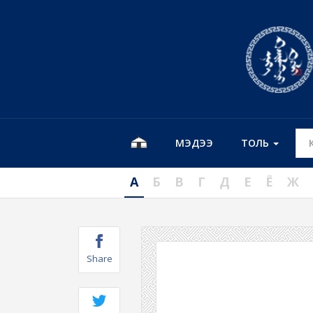
МЭДЭЭ
ТОЛЬ
А
Б
В
Г
Д
Е
Ё
Ж
Share