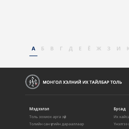
А
Б
В
Г
Д
Е
Ё
Ж
З
И
Мэдээлэл
Бусад
Толь зохиох арга зүй
Их хайса
Толийн сан үсгийн дарааллаар
Үнэлгээ 