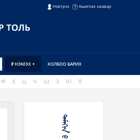
Нэвтрэх
Ашиглах заавар
ҮГ НЭМЭХ +
ХОЛБОО БАРИХ
Ф
Х
Ц
Ч
Ш
Э
Ю
Я
ᠲᠠᠮᠠᠬᠢᠨ ᠤ ᠱᠥᠯᠲᠦ