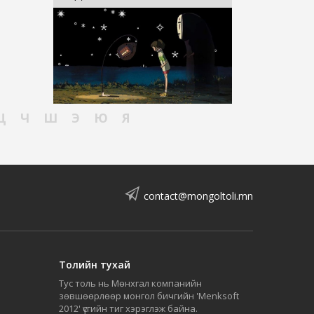
Ц
Ч
Ш
Э
Ю
Я
contact@mongoltoli.mn
Толийн тухай
Тус толь нь Мөнхгал компанийн
зөвшөөрлөөр монгол бичгийн 'Menksoft
2012' үсгийн тиг хэрэглэж байна.