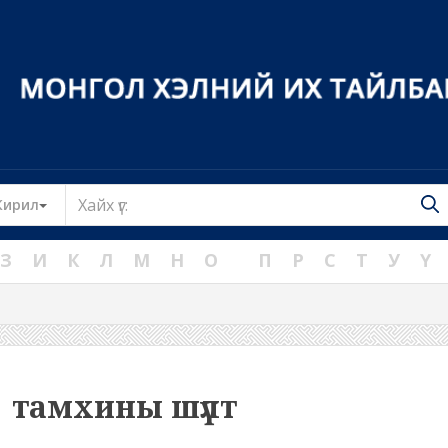
Toggle Dropdown
Кирил
З
И
К
Л
М
Н
О
П
Р
С
Т
У
Ү
тамхины шүлт