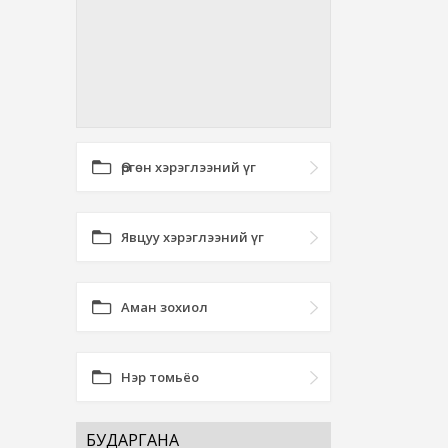
Өргөн хэрэглээний үг
Явцуу хэрэглээний үг
Аман зохиол
Нэр томьёо
БУДАРГАНА