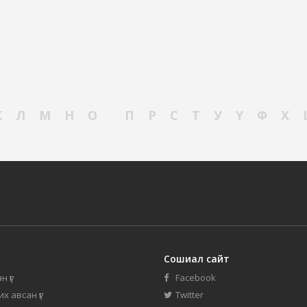
К
Л
М
Н
О
П
Р
С
Т
У
Ү
Ф
Х
Сошиал сайт
н үг
Facebook
их авсан үг
Twitter