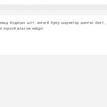
мьд бодисын шүлт, өнгөгүй буюу шаравтар шингэн биет, э
йл хорхой алах эм хийдэг