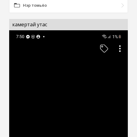
Нэр томьёо
камертай утас