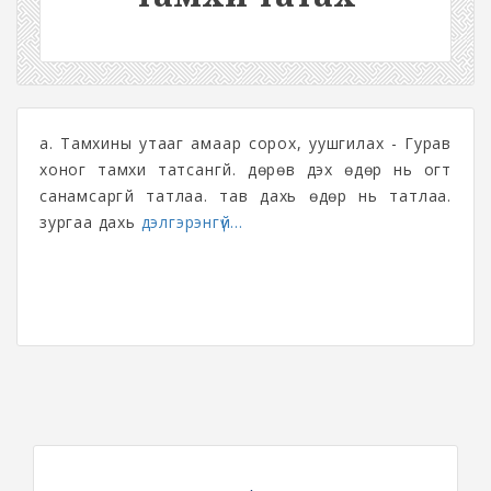
а. Тамхины утааг амаар сорох, уушгилах - Гурав
хоног тамхи татсангүй. дөрөв дэх өдөр нь огт
санамсаргүй татлаа. тав дахь өдөр нь татлаа.
зургаа дахь
дэлгэрэнгүй...