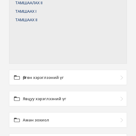
ТАМШААЛАХ
II
ТАМШААХ
I
ТАМШААХ
II
Өргөн хэрэглээний үг
Явцуу хэрэглээний үг
Аман зохиол