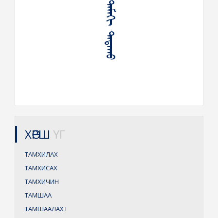
ᠲᠠᠮᠠᠬᠢ ᠲᠠᠲᠠᠬᠤ
ХӨРШ
ҮГ
ТАМХИЛАХ
ТАМХИСАХ
ТАМХИЧИН
ТАМШАА
ТАМШААЛАХ
I