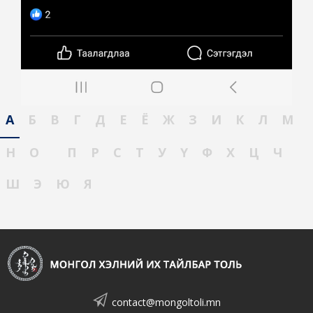
А
Б
В
Г
Д
Е
Ё
Ж
З
И
К
Л
М
Н
О
П
Р
С
Т
У
Ү
Ф
Х
Ц
Ч
Ш
Э
Ю
Я
contact@mongoltoli.mn