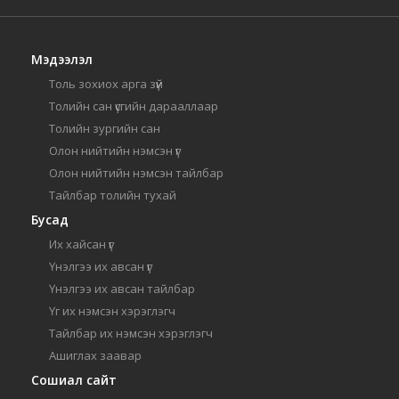
Мэдээлэл
Толь зохиох арга зүй
Толийн сан үсгийн дарааллаар
Толийн зургийн сан
Олон нийтийн нэмсэн үг
Олон нийтийн нэмсэн тайлбар
Тайлбар толийн тухай
Бусад
Их хайсан үг
Үнэлгээ их авсан үг
Үнэлгээ их авсан тайлбар
Үг их нэмсэн хэрэглэгч
Тайлбар их нэмсэн хэрэглэгч
Ашиглах заавар
Сошиал сайт