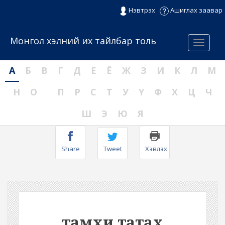
Нэвтрэх
Ашиглах заавар
Монгол хэлний их тайлбар толь
Menu
А
Б
В
Г
Д
Е
Ё
Ж
З
И
К
Л
М
Н
О
П
Р
С
Т
У
Ү
Ф
Х
Ц
Ч
Ш
Э
Ю
Я
Share
Tweet
Хэвлэх
тамхи татах