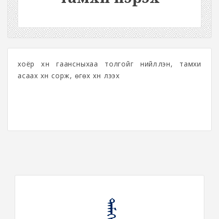
хоёр хүн гаансныхаа толгойг нийлүүлэн, тамхи
асаах хүн сорж, өгөх хүн үлээх