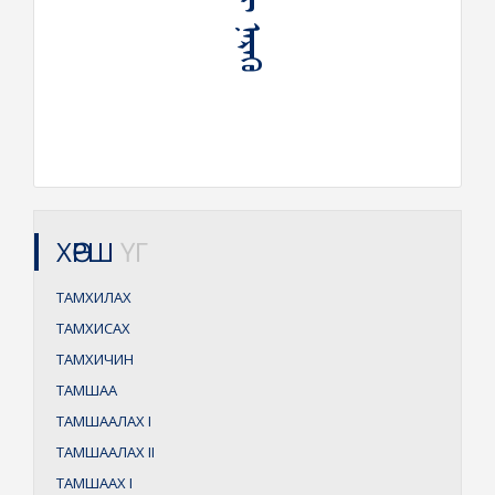
ᠲᠠᠮᠠᠬᠢ ᠨᠡᠷᠡᠬᠦ
ХӨРШ
ҮГ
ТАМХИЛАХ
ТАМХИСАХ
ТАМХИЧИН
ТАМШАА
ТАМШААЛАХ
I
ТАМШААЛАХ
II
ТАМШААХ
I