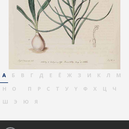
А
Б
В
Г
Д
Е
Ё
Ж
З
И
К
Л
М
Н
О
П
Р
С
Т
У
Ү
Ф
Х
Ц
Ч
Ш
Э
Ю
Я