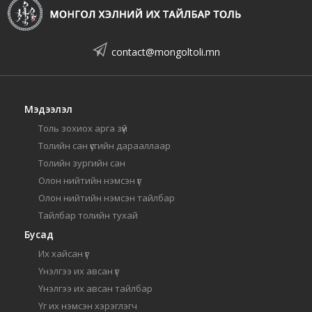
contact@mongoltoli.mn
Мэдээлэл
Толь зохиох арга зүй
Толийн сан үсгийн дарааллаар
Толийн зургийн сан
Олон нийтийн нэмсэн үг
Олон нийтийн нэмсэн тайлбар
Тайлбар толийн тухай
Бусад
Их хайсан үг
Үнэлгээ их авсан үг
Үнэлгээ их авсан тайлбар
Үг их нэмсэн хэрэглэгч