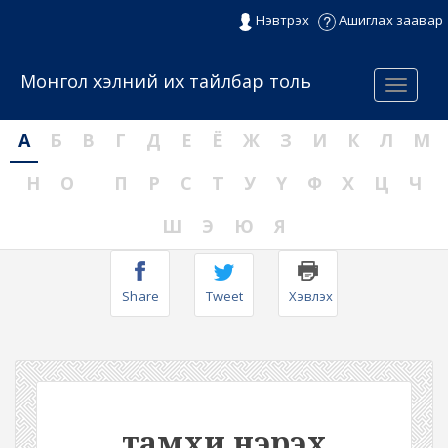
Нэвтрэх
Ашиглах заавар
Монгол хэлний их тайлбар толь
Menu
А
Б
В
Г
Д
Е
Ё
Ж
З
И
К
Л
М
Н
О
П
Р
С
Т
У
Ү
Ф
Х
Ц
Ч
Ш
Э
Ю
Я
Share
Tweet
Хэвлэх
тамхи нэрэх