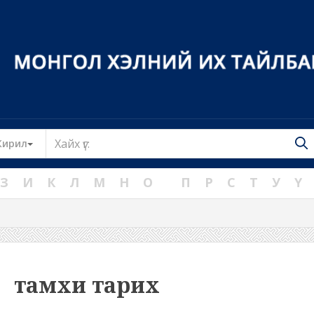
Toggle Dropdown
Кирил
З
И
К
Л
М
Н
О
П
Р
С
Т
У
Ү
тамхи тарих