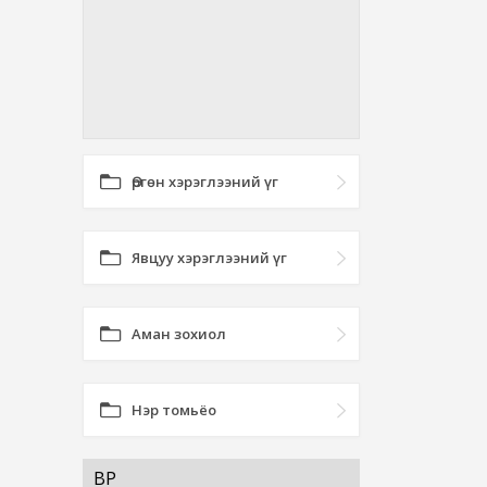
Өргөн хэрэглээний үг
Явцуу хэрэглээний үг
Аман зохиол
Нэр томьёо
ӨВӨР