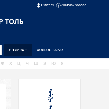
Нэвтрэх
Ашиглах заавар
ҮГ НЭМЭХ +
ХОЛБОО БАРИХ
Ф
Х
Ц
Ч
Ш
Э
Ю
Я
ᠲᠠᠮᠠᠬᠢ ᠲᠠᠷᠢᠬᠤ