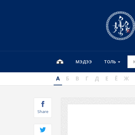
МЭДЭЭ
ТОЛЬ
А
Б
В
Г
Д
Е
Ё
Ж
Share