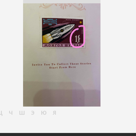
Ц
Ч
Ш
Э
Ю
Я