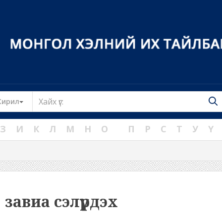
Toggle Dropdown
Кирил
З
И
К
Л
М
Н
О
П
Р
С
Т
У
Ү
завиа сэлүүрдэх