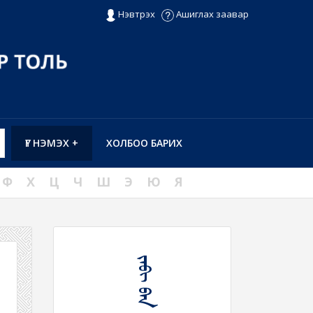
Нэвтрэх
Ашиглах заавар
ҮГ НЭМЭХ +
ХОЛБОО БАРИХ
Ф
Х
Ц
Ч
Ш
Э
Ю
Я