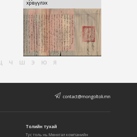
хөрвүүлэх
Ц
Ч
Ш
Э
Ю
Я
contact@mongoltoli.mn
Толийн тухай
Тус толь нь Мөнхгал компанийн