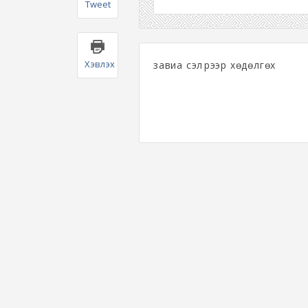
Tweet
Хэвлэх
завиа сэлүүрээр хөдөлгөх