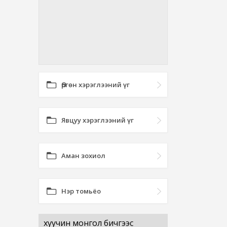
Өргөн хэрэглээний үг
Явцуу хэрэглээний үг
Аман зохиол
Нэр томьёо
хуучин монгол бичгээс