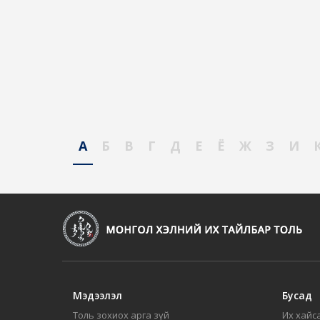
А
Б
В
Г
Д
Е
Ё
Ж
З
И
Мэдээлэл
Бусад
Толь зохиох арга зүй
Их хайса