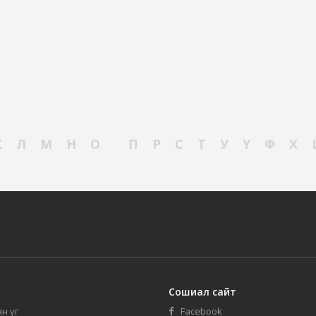
К
Л
М
Н
О
П
Р
С
Т
У
Ү
Ф
Х
Сошиал сайт
н үг
Facebook