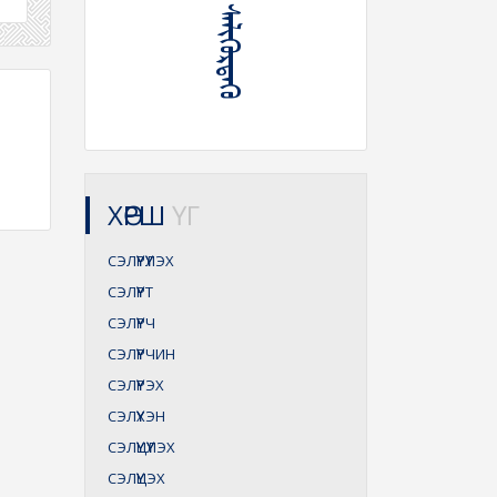
ᠵᠠᠪᠢ ᠪᠠᠨ ᠰᠡᠯᠢᠭᠦᠷᠳᠡᠬᠦ
ХӨРШ
ҮГ
СЭЛҮҮРҮҮЛЭХ
СЭЛҮҮРТ
СЭЛҮҮРЧ
СЭЛҮҮРЧИН
СЭЛҮҮРЭХ
СЭЛҮҮХЭН
СЭЛҮҮЦҮҮЛЭХ
СЭЛҮҮЦЭХ