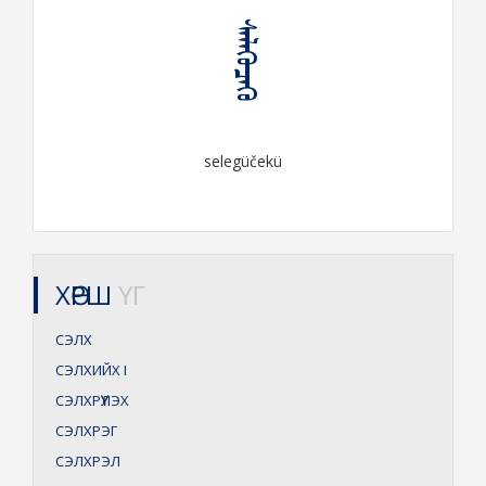
ᠰᠡᠯᠡᠭᠦᠴᠡᠬᠦ
selegüčekü
ХӨРШ
ҮГ
СЭЛХ
СЭЛХИЙХ
I
СЭЛХРҮҮЛЭХ
СЭЛХРЭГ
СЭЛХРЭЛ