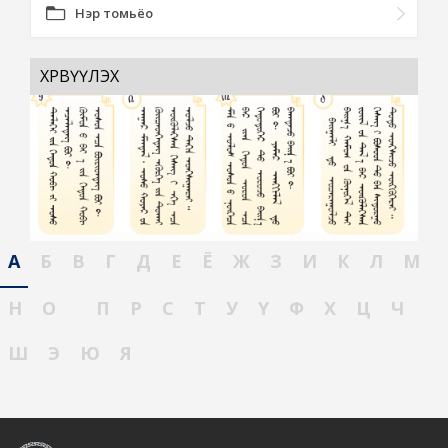
Нэр томьёо
ХӨРВҮҮЛЭХ
А
Б
В
Г
Д
Е
Ё
Ж
З
И
К
Л
М
Н
О
П
Р
С
Т
У
Ү
Ф
Х
Ц
Ч
Ш
Э
Ю
Я