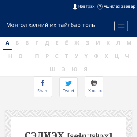
Нэвтрэх
Ашиглах заавар
Монгол хэлний их тайлбар толь
Menu
А
Б
В
Г
Д
Е
Ё
Ж
З
И
К
Л
М
Н
О
П
Р
С
Т
У
Ү
Ф
Х
Ц
Ч
Ш
Э
Ю
Я
Share
Tweet
Хэвлэх
СЭЛҮҮЦЭХ
[seɬuːʦʰəx]