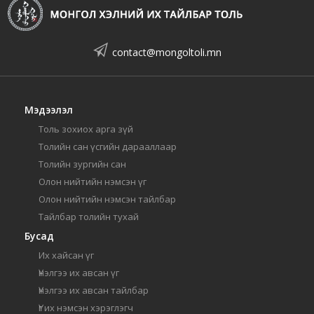
contact@mongoltoli.mn
Мэдээлэл
Толь зохиох арга зүй
Толийн сан үсгийн дарааллаар
Толийн зургийн сан
Олон нийтийн нэмсэн үг
Олон нийтийн нэмсэн тайлбар
Тайлбар толийн тухай
Бусад
Их хайсан үг
Үнэлгээ их авсан үг
Үнэлгээ их авсан тайлбар
Үг их нэмсэн хэрэглэгч