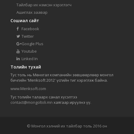
Тайлбар их нэмсэн хэрэглэгч
Ашиглах заавар
Сошиал сайт
Facebook
Twitter
Google Plus
Youtube
Linked In
Толийн тухай
Тус толь нь Мөнхгал компанийн зөвшөөрлөөр монгол
бичгийн 'Menksoft 2012' үсгийн тиг хэрэглэж байна.
www.Menksoft.com
Тус толийн талаарх санал хүсэлтээ
contact@mongoltoli.mn
хаягаар ирүүлнэ үү.
© Монгол хэлний их тайлбар толь 2016 он