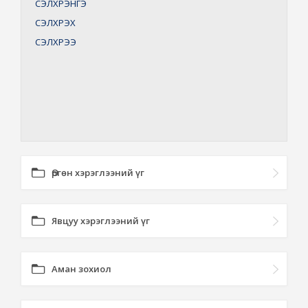
СЭЛХРЭНГЭ
СЭЛХРЭХ
СЭЛХРЭЭ
Өргөн хэрэглээний үг
Явцуу хэрэглээний үг
Аман зохиол