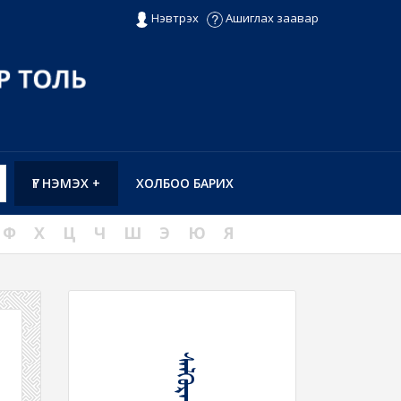
Нэвтрэх
Ашиглах заавар
ҮГ НЭМЭХ +
ХОЛБОО БАРИХ
Ф
Х
Ц
Ч
Ш
Э
Ю
Я
ᠰᠡᠯᠬᠦᠷᠡᠯ