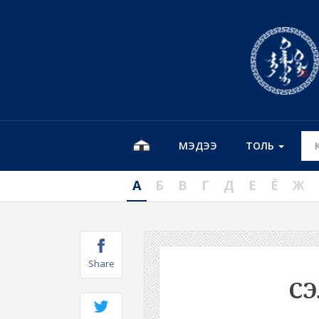
МЭДЭЭ
ТОЛЬ
А
Б
В
Г
Д
Е
Ё
Ж
Share
С