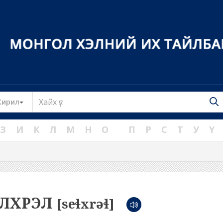
Toggle Dropdown
Кирил
З
И
К
Л
М
Н
О
П
Р
С
Т
У
Ү
ЭЛХРЭЛ
[seɬxrəɬ]