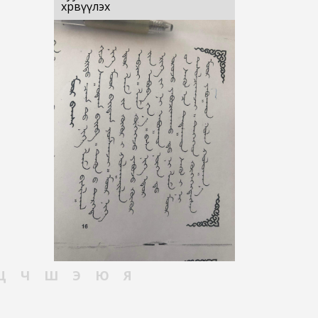
хөрвүүлэх
Ц
Ч
Ш
Э
Ю
Я