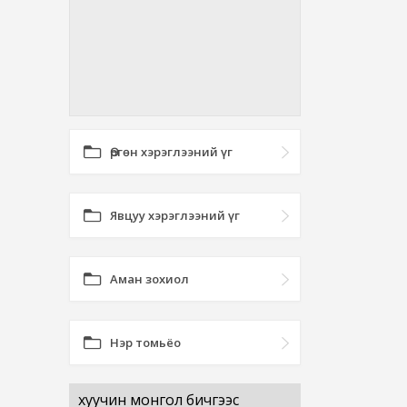
Өргөн хэрэглээний үг
Явцуу хэрэглээний үг
Аман зохиол
Нэр томьёо
хуучин монгол бичгээс