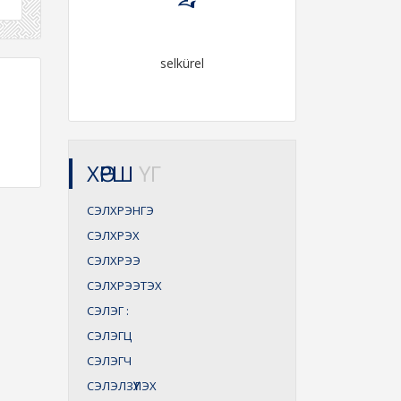
selkürel
ХӨРШ
ҮГ
СЭЛХРЭНГЭ
СЭЛХРЭХ
СЭЛХРЭЭ
СЭЛХРЭЭТЭХ
СЭЛЭГ
:
СЭЛЭГЦ
СЭЛЭГЧ
СЭЛЭЛЗҮҮЛЭХ