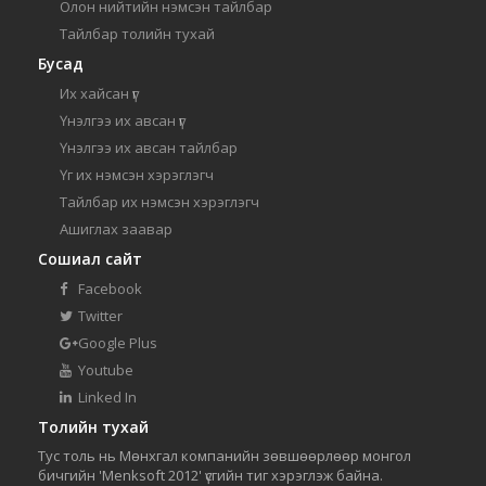
Олон нийтийн нэмсэн тайлбар
Тайлбар толийн тухай
Бусад
Их хайсан үг
Үнэлгээ их авсан үг
Үнэлгээ их авсан тайлбар
Үг их нэмсэн хэрэглэгч
Тайлбар их нэмсэн хэрэглэгч
Ашиглах заавар
Сошиал сайт
Facebook
Twitter
Google Plus
Youtube
Linked In
Толийн тухай
Тус толь нь Мөнхгал компанийн зөвшөөрлөөр монгол
бичгийн 'Menksoft 2012' үсгийн тиг хэрэглэж байна.