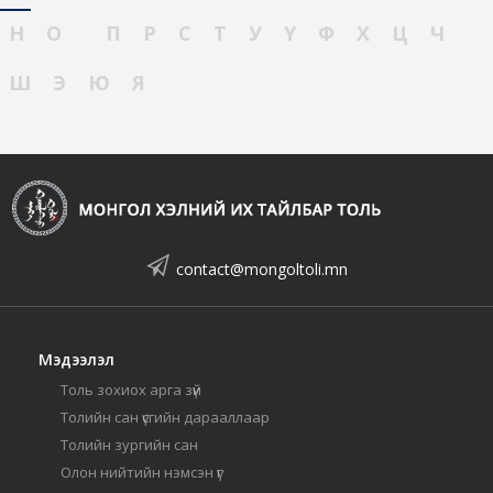
Н
О
П
Р
С
Т
У
Ү
Ф
Х
Ц
Ч
Ш
Э
Ю
Я
contact@mongoltoli.mn
Мэдээлэл
Толь зохиох арга зүй
Толийн сан үсгийн дарааллаар
Толийн зургийн сан
Олон нийтийн нэмсэн үг