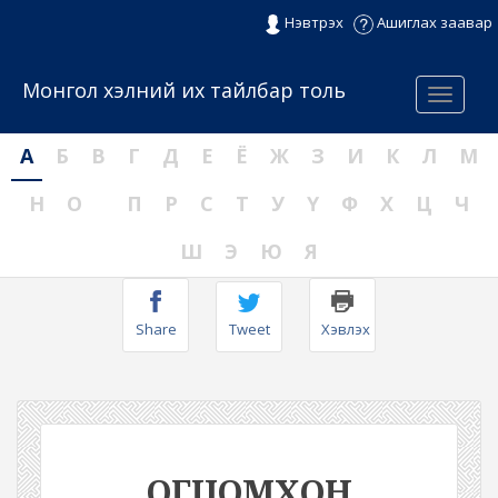
Нэвтрэх
Ашиглах заавар
Монгол хэлний их тайлбар толь
Menu
А
Б
В
Г
Д
Е
Ё
Ж
З
И
К
Л
М
Н
О
П
Р
С
Т
У
Ү
Ф
Х
Ц
Ч
Ш
Э
Ю
Я
Share
Tweet
Хэвлэх
ОГЦОМХОН