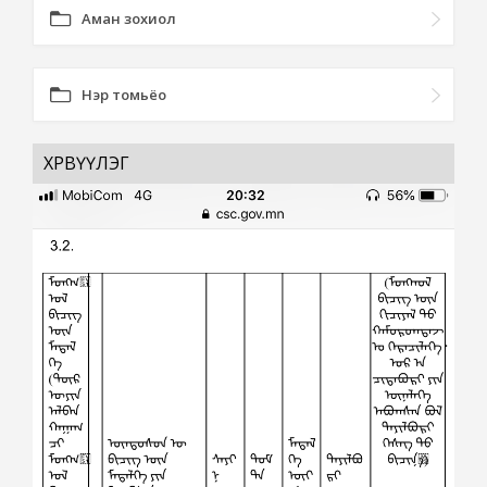
Аман зохиол
Нэр томьёо
ХӨРВҮҮЛЭГ