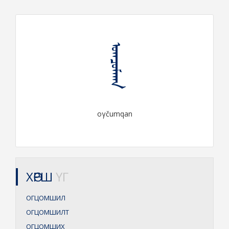
ᠣᠭᠴᠤᠮᠬᠠᠨ
oγčumqan
ХӨРШ
ҮГ
ОГЦОМШИЛ
ОГЦОМШИЛТ
ОГЦОМШИХ