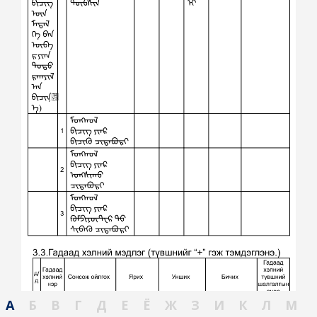
А
Б
В
Г
Д
Е
Ё
Ж
З
И
К
Л
М