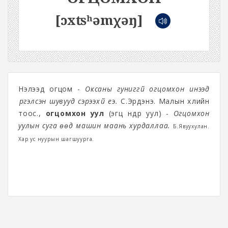
[ɔxʦʰəmχəŋ]
Нэлээд огцом -
Оксаны гуниггүй огцомхон инээд
үүргэлсэн шувууд сэрээхүй еэ.
С.Эрдэнэ. Малын хөлийн
тоос.,
огцомхон уул
(эгц өндөр уул) -
Огцомхон
уулын суга өөд машин маань хурдаллаа.
Б.Явуухулан.
Хар ус нуурын шагшуурга.