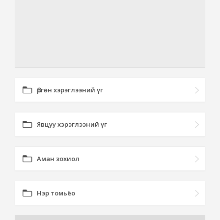
Өргөн хэрэглээний үг
Явцуу хэрэглээний үг
Аман зохиол
Нэр томьёо