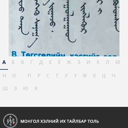
А
Б
В
Г
Д
Е
Ё
Ж
З
И
К
Л
М
Н
О
П
Р
С
Т
У
Ү
Ф
Х
Ц
Ч
Ш
Э
Ю
Я