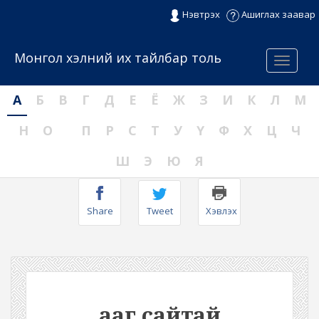
Нэвтрэх
Ашиглах заавар
Монгол хэлний их тайлбар толь
Menu
А
Б
В
Г
Д
Е
Ё
Ж
З
И
К
Л
М
Н
О
П
Р
С
Т
У
Ү
Ф
Х
Ц
Ч
Ш
Э
Ю
Я
Share
Tweet
Хэвлэх
ааг сайтай