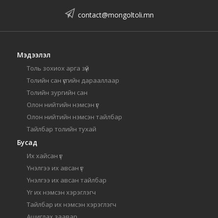
contact@mongoltoli.mn
Мэдээлэл
Толь зохиох арга зүй
Толийн сан үсгийн дарааллаар
Толийн зургийн сан
Олон нийтийн нэмсэн үг
Олон нийтийн нэмсэн тайлбар
Тайлбар толийн тухай
Бусад
Их хайсан үг
Үнэлгээ их авсан үг
Үнэлгээ их авсан тайлбар
Үг их нэмсэн хэрэглэгч
Тайлбар их нэмсэн хэрэглэгч
Ашиглах заавар