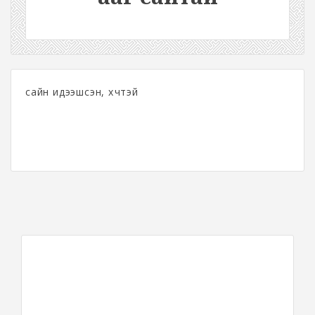
сайн идээшсэн, хүчтэй