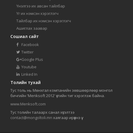
Үнэлгээ их авсан тайлбар
Үг их нэмсэн хэрэглэгч
Тайлбар их нэмсэн хэрэглэгч
Ашиглах заавар
Сошиал сайт
Facebook
Twitter
Google Plus
Youtube
Linked In
Толийн тухай
Тус толь нь Мөнхгал компанийн зөвшөөрлөөр монгол
бичгийн 'Menksoft 2012' үсгийн тиг хэрэглэж байна.
www.Menksoft.com
Тус толийн талаарх санал хүсэлтээ
contact@mongoltoli.mn
хаягаар ирүүлнэ үү.