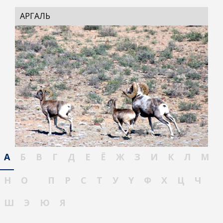
АРГАЛЬ
А
Б
В
Г
Д
Е
Ё
Ж
З
И
К
Л
М
Н
О
П
Р
С
Т
У
Ү
Ф
Х
Ц
Ч
Ш
Э
Ю
Я