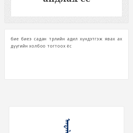
бие биеэ садан төрлийн адил хүндэтгэж явах ах
дүүгийн холбоо тогтоох ёс