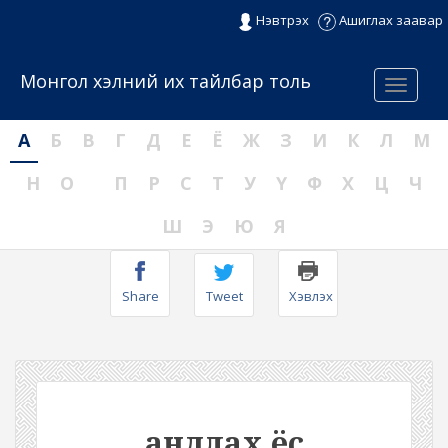
Нэвтрэх
Ашиглах заавар
Монгол хэлний их тайлбар толь
Menu
А
Б
В
Г
Д
Е
Ё
Ж
З
И
К
Л
М
Н
О
П
Р
С
Т
У
Ү
Ф
Х
Ц
Ч
Ш
Э
Ю
Я
Share
Tweet
Хэвлэх
андлах ёс