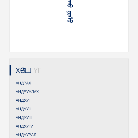
ᠠᠨᠳᠠᠯᠠᠬᠤ ᠶᠣᠰᠤ
ХӨРШ
ҮГ
АНДРАХ
АНДРУУЛАХ
АНДУУ
I
АНДУУ
II
АНДУУ
III
АНДУУ
IV
АНДУУРАЛ