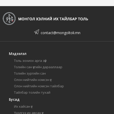
contact@mongoltoli.mn
Мэдээлэл
Толь зохиох арга зүй
Толийн сан үсгийн дарааллаар
Толийн зургийн сан
Олон нийтийн нэмсэн үг
Олон нийтийн нэмсэн тайлбар
Тайлбар толийн тухай
Бусад
Их хайсан үг
Үнэлгээ их авсан үг