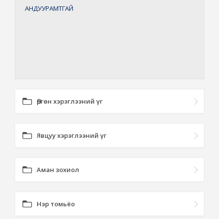
АНДУУРАМТГАЙ
Өргөн хэрэглээний үг
Явцуу хэрэглээний үг
Аман зохиол
Нэр томьёо