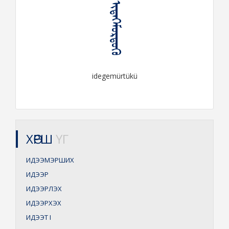
ᠢᠳᠡᠭᠡᠮᠦᠷᠲᠦᠬᠦ
idegemürtükü
ХӨРШ
ҮГ
ИДЭЭМЭРШИХ
ИДЭЭР
ИДЭЭРЛЭХ
ИДЭЭРХЭХ
ИДЭЭТ
I