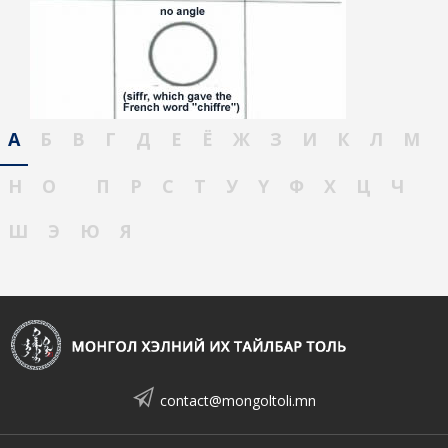
А
Б
В
Г
Д
Е
Ё
Ж
З
И
К
Л
М
Н
О
П
Р
С
Т
У
Ү
Ф
Х
Ц
Ч
Ш
Э
Ю
Я
contact@mongoltoli.mn