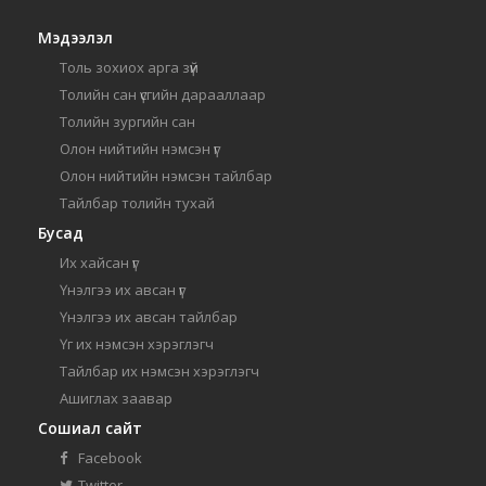
Мэдээлэл
Толь зохиох арга зүй
Толийн сан үсгийн дарааллаар
Толийн зургийн сан
Олон нийтийн нэмсэн үг
Олон нийтийн нэмсэн тайлбар
Тайлбар толийн тухай
Бусад
Их хайсан үг
Үнэлгээ их авсан үг
Үнэлгээ их авсан тайлбар
Үг их нэмсэн хэрэглэгч
Тайлбар их нэмсэн хэрэглэгч
Ашиглах заавар
Сошиал сайт
Facebook
Twitter