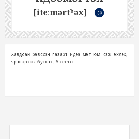
[iteːmərtʰəx]
Хавдсан үрэвссэн газарт идээ мэт юм үүсэж эхлэх,
яр шархны буглах, бээрлэх.