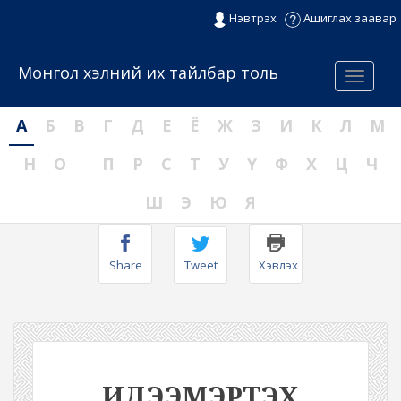
Нэвтрэх
Ашиглах заавар
Монгол хэлний их тайлбар толь
Menu
А
Б
В
Г
Д
Е
Ё
Ж
З
И
К
Л
М
Н
О
П
Р
С
Т
У
Ү
Ф
Х
Ц
Ч
Ш
Э
Ю
Я
Share
Tweet
Хэвлэх
ИДЭЭМЭРТЭХ