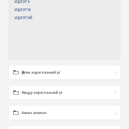
ИДЭЭТ
II
ИДЭЭТ
III
ИДЭЭТЭЙ
Өргөн хэрэглээний үг
Явцуу хэрэглээний үг
Аман зохиол