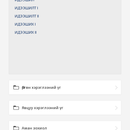
ИДЭЭШИЛТ
I
ИДЭЭШИЛТ
II
ИДЭЭШИХ
I
ИДЭЭШИХ
II
Өргөн хэрэглээний үг
Явцуу хэрэглээний үг
Аман зохиол