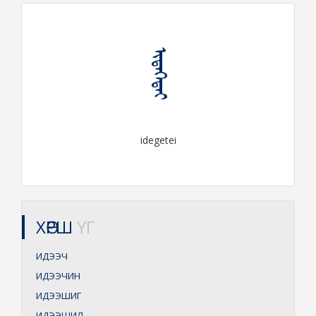
ᠢᠳᠡᠭᠡᠲᠡᠢ
idegetei
ХӨРШ
ҮГ
ИДЭЭЧ
ИДЭЭЧИН
ИДЭЭШИГ
ИДЭЭШИЛ