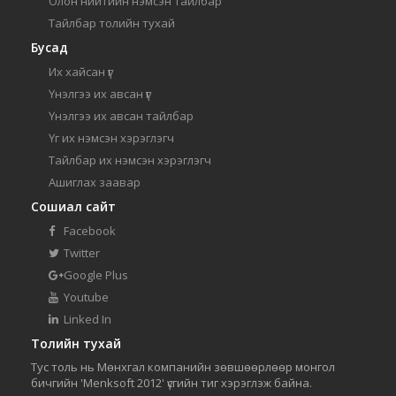
Олон нийтийн нэмсэн тайлбар
Тайлбар толийн тухай
Бусад
Их хайсан үг
Үнэлгээ их авсан үг
Үнэлгээ их авсан тайлбар
Үг их нэмсэн хэрэглэгч
Тайлбар их нэмсэн хэрэглэгч
Ашиглах заавар
Сошиал сайт
Facebook
Twitter
Google Plus
Youtube
Linked In
Толийн тухай
Тус толь нь Мөнхгал компанийн зөвшөөрлөөр монгол
бичгийн 'Menksoft 2012' үсгийн тиг хэрэглэж байна.