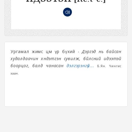
Ургамал жимс цөм үр бүхий -
Дэргэд нь байсан
худалдаачин хүндэтгэн сувилж, бүйлсний идээтэй
боорцог, балд чанасан
дэлгэрэнгүй...
Б.Ян. Чингис
хаан.