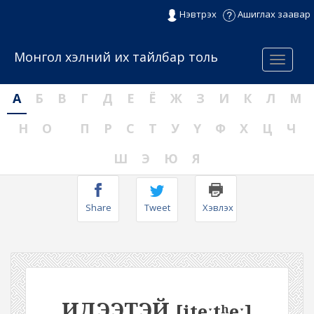
Нэвтрэх
Ашиглах заавар
Монгол хэлний их тайлбар толь
Menu
А
Б
В
Г
Д
Е
Ё
Ж
З
И
К
Л
М
Н
О
П
Р
С
Т
У
Ү
Ф
Х
Ц
Ч
Ш
Э
Ю
Я
Share
Tweet
Хэвлэх
ИДЭЭТЭЙ
[iteːtʰeː]