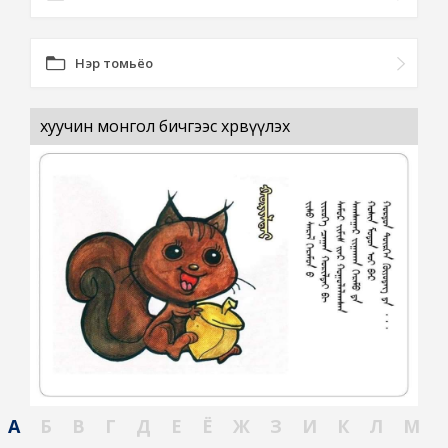
Нэр томьёо
хуучин монгол бичгээс хөрвүүлэх
А
Б
В
Г
Д
Е
Ё
Ж
З
И
К
Л
М