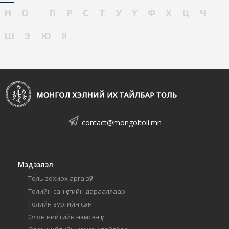
Н
О
П
Р
С
Т
У
Ү
Ф
Х
Ц
Ч
Ш
Э
Ю
Я
contact@mongoltoli.mn
Мэдээлэл
Толь зохиох арга зүй
Толийн сан үсгийн дарааллаар
Толийн зургийн сан
Олон нийтийн нэмсэн үг