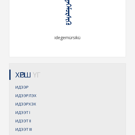
ᠢᠳᠡᠭᠡᠮᠦᠷᠰᠢᠬᠦ
idegemürsikü
ХӨРШ
ҮГ
ИДЭЭР
ИДЭЭРЛЭХ
ИДЭЭРХЭХ
ИДЭЭТ
I
ИДЭЭТ
II
ИДЭЭТ
III