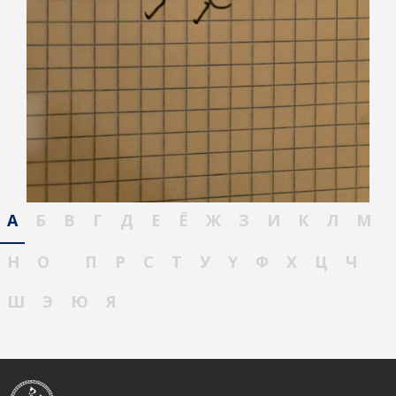
А
Б
В
Г
Д
Е
Ё
Ж
З
И
К
Л
М
Н
О
П
Р
С
Т
У
Ү
Ф
Х
Ц
Ч
Ш
Э
Ю
Я