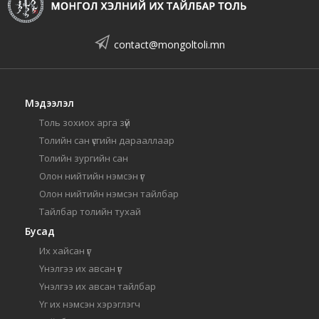
contact@mongoltoli.mn
Мэдээлэл
Толь зохиох арга зүй
Толийн сан үсгийн дарааллаар
Толийн зургийн сан
Олон нийтийн нэмсэн үг
Олон нийтийн нэмсэн тайлбар
Тайлбар толийн тухай
Бусад
Их хайсан үг
Үнэлгээ их авсан үг
Үнэлгээ их авсан тайлбар
Үг их нэмсэн хэрэглэгч