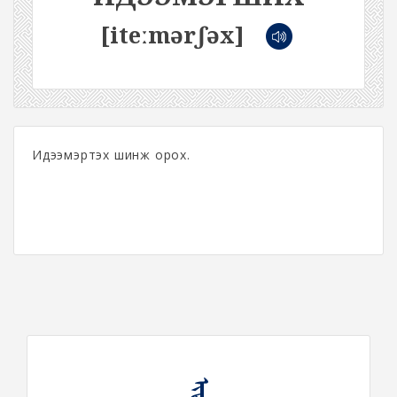
[iteːmərʃəx]
Идээмэртэх шинж орох.