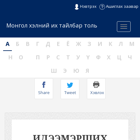
Нэвтрэх
Ашиглах заавар
Монгол хэлний их тайлбар толь
Menu
А
Б
В
Г
Д
Е
Ё
Ж
З
И
К
Л
М
Н
О
П
Р
С
Т
У
Ү
Ф
Х
Ц
Ч
Ш
Э
Ю
Я
Share
Tweet
Хэвлэх
ИДЭЭМЭРШИХ