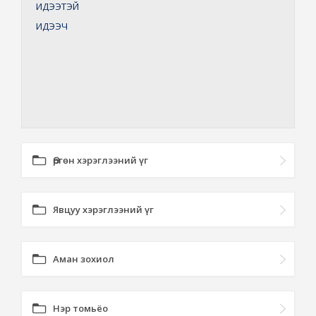
ИДЭЭТЭЙ
ИДЭЭЧ
Өргөн хэрэглээний үг
Явцуу хэрэглээний үг
Аман зохиол
Нэр томьёо