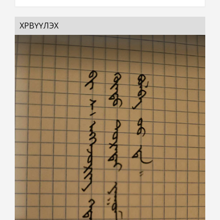
ХӨРВҮҮЛЭХ