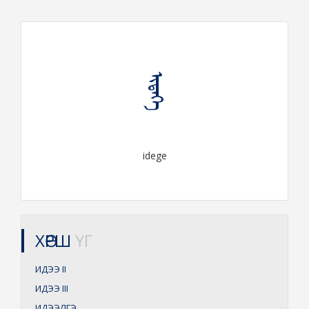
ᠢᠳᠡᠭᠡ
idege
ХӨРШ
ҮГ
ИДЭЭ
II
ИДЭЭ
III
ИДЭЭЛГЭ