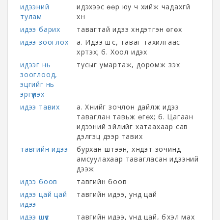
идээний
идэхээс өөр юу ч хийж чадахгүй
тулам
хүн
идээ барих
тавагтай идээ хүндэтгэн өгөх
идээ зооглох
а. Идээ шүүс, таваг тахилгаас
хүртэх; б. Хоол идэх
идээг нь
тусыг умартаж, доромж үзэх
зооглоод,
эцгийг нь
эргүүлэх
идээ тавих
а. Хүнийг зочлон дайлж идээ
таваглан тавьж өгөх; б. Цагаан
идээний зүйлийг хатаахаар сав
дэлгэц дээр тавих
тавгийн идээ
бурхан шүтээн, хүндэт зочинд
амсуулахаар тавагласан идээний
дээж
идээ боов
тавгийн боов
идээ цай цай
тавгийн идээ, унд цай
идээ
идээ шүүс
тавгийн идээ, унд цай, бүхэл мах