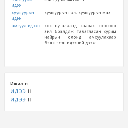
идээ
хуушуурын
хуушуурын гол, хуушуурын мах
идээ
амсуул идээн
хос нугалаанд таарах тоогоор
зүйл бүрэлдүүлж тавагласан хурим
найрын олонд амсу
улахаар
бэлтгэсэн идээний дээж
Ижил үг:
ИДЭЭ
II
ИДЭЭ
III