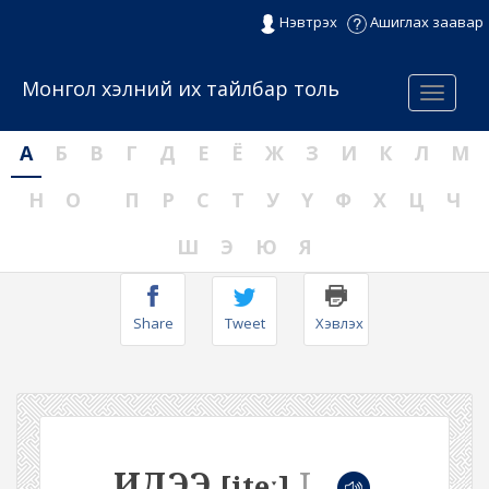
Нэвтрэх
Ашиглах заавар
Монгол хэлний их тайлбар толь
Menu
А
Б
В
Г
Д
Е
Ё
Ж
З
И
К
Л
М
Н
О
П
Р
С
Т
У
Ү
Ф
Х
Ц
Ч
Ш
Э
Ю
Я
Share
Tweet
Хэвлэх
ИДЭЭ
I
[iteː]