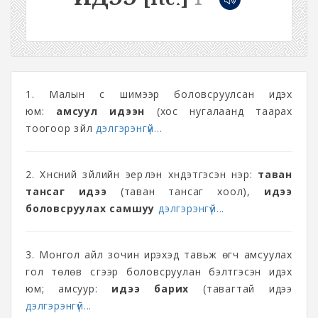
1. Малын сүү шимээр боловсруулсан идэх
юм:
амсуул идээн
(хос нугалаанд таарах
тоогоор зүйл
дэлгэрэнгүй...
2. Хүнсний зүйлийн эерүүлэн хүндэтгэсэн нэр:
таван
тансаг идээ
(таван тансаг хоол),
идээ
боловсруулах самшуу
дэлгэрэнгүй...
3. Монгол айл зочин ирэхэд тавьж өгч амсуулах
гол төлөв сүүгээр боловсруулан бэлтгэсэн идэх
юм; амсуур:
идээ барих
(тавагтай идээ
дэлгэрэнгүй...