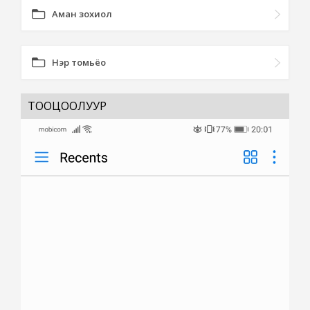
Аман зохиол
Нэр томьёо
ТООЦООЛУУР