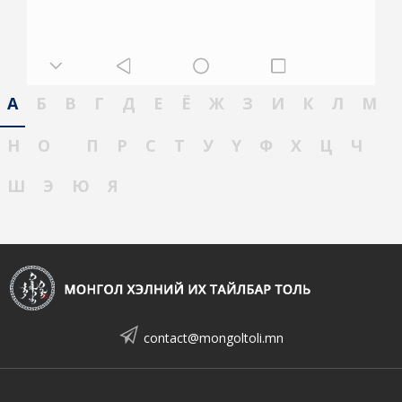
А
Б
В
Г
Д
Е
Ё
Ж
З
И
К
Л
М
Н
О
П
Р
С
Т
У
Ү
Ф
Х
Ц
Ч
Ш
Э
Ю
Я
contact@mongoltoli.mn