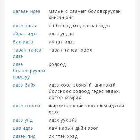
цагаан идээ
малын сүү саамыг боловсруулан
хийсэн хүнс
идээ цагаа
сүүн бүтээгдэхүүн, цагаан идээ
айраг идээ
идээ ундаа
бал идээ
амтат идээ
таван тансаг
таван тансаг хоол
идээ
идээ
ходоод
боловсруулах
самшуу
идээ байх
идээ хоол зохихгүй, шингэхгүй
болсноос ходоод гэдэс өвдөх,
дотор хямрах
идээ сонгох
жирэмсэн хүний элдэв юм идэхийг
хүсэх
идээ унд
идэх уух зүйл
цав идээ
лам нарын үдийн зоог
идээн пид
их үгтэй хүүхэд