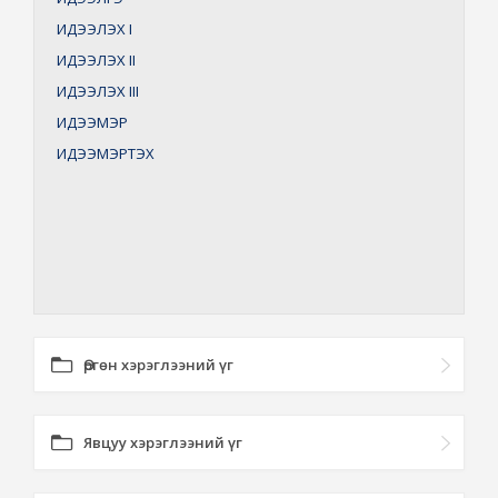
ИДЭЭЛЭХ
I
ИДЭЭЛЭХ
II
ИДЭЭЛЭХ
III
ИДЭЭМЭР
ИДЭЭМЭРТЭХ
Өргөн хэрэглээний үг
Явцуу хэрэглээний үг