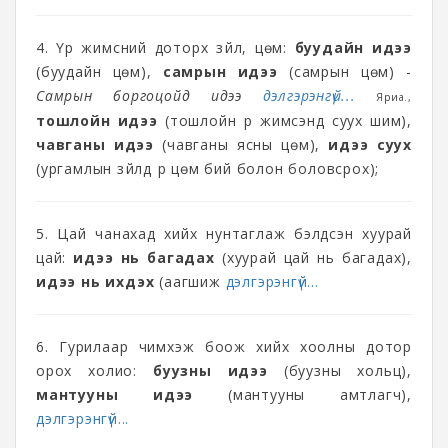
4. Үр жимсний доторх зүйл, цөм:
буудайн идээ
(буудайн цөм),
самрын идээ
(самрын цөм) -
Самрын боргоцойд идээ
дэлгэрэнгүй...
Яриа.,
тошлойн идээ
(тошлойн үр жимсэнд суух шим),
чавганы идээ
(чавганы ясны цөм),
идээ суух
(ургамлын зүйлд үр цөм бий болон боловсрох);
5. Цай чанахад хийх нунтаглаж бэлдсэн хуурай
цай:
идээ нь багадах
(хуурай цай нь багадах),
идээ нь ихдэх
(аагшиж
дэлгэрэнгүй...
6. Гурилаар чимхэж боож хийх хоолны дотор
орох холио:
буузны идээ
(буузны хольц),
мантууны идээ
(мантууны амтлагч),
дэлгэрэнгүй...