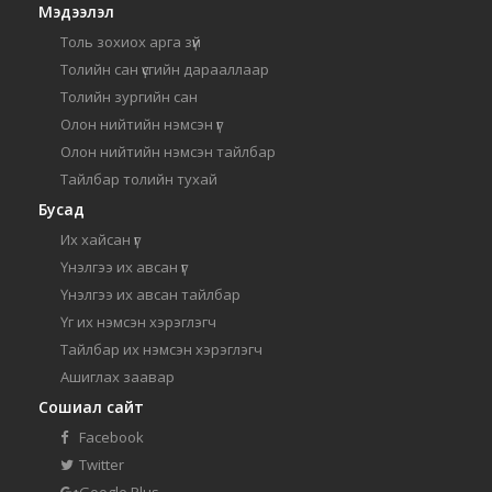
Мэдээлэл
Толь зохиох арга зүй
Толийн сан үсгийн дарааллаар
Толийн зургийн сан
Олон нийтийн нэмсэн үг
Олон нийтийн нэмсэн тайлбар
Тайлбар толийн тухай
Бусад
Их хайсан үг
Үнэлгээ их авсан үг
Үнэлгээ их авсан тайлбар
Үг их нэмсэн хэрэглэгч
Тайлбар их нэмсэн хэрэглэгч
Ашиглах заавар
Сошиал сайт
Facebook
Twitter