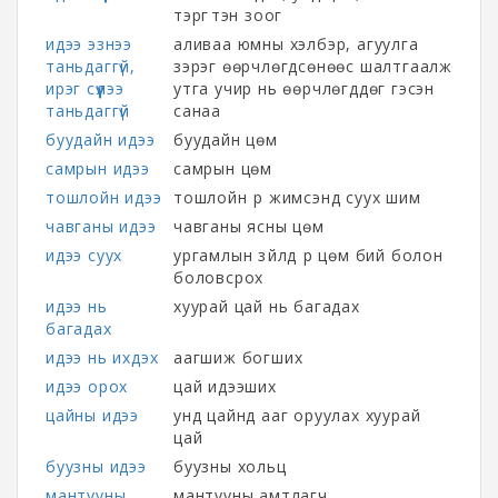
тэргүүтэн зоог
идээ эзнээ
аливаа юмны хэлбэр, агуулга
таньдаггүй,
зэрэг өөрчлөгдсөнөөс шалтгаалж
ирэг сүүлээ
утга учир нь өөрчлөгддөг гэсэн
таньдаггүй
санаа
буудайн идээ
буудайн цөм
самрын идээ
самрын цөм
тошлойн идээ
тошлойн үр жимсэнд суух шим
чавганы идээ
чавганы ясны цөм
идээ суух
ургамлын зүйлд үр цөм бий болон
боловсрох
идээ нь
хуурай цай нь багадах
багадах
идээ нь ихдэх
аагшиж богших
идээ орох
цай идээших
цайны идээ
унд цайнд ааг оруулах хуурай
цай
буузны идээ
буузны хольц
мантууны
мантууны амтлагч