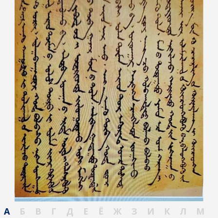
А
Б
В
Г
Д
Е
Ё
Ж
З
И
К
Л
М