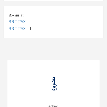
Ижил үг:
ЗЭТГЭХ
II
ЗЭТГЭХ
III
ᠵᠡᠳᠬᠡᠬᠦ
ǰedkekü