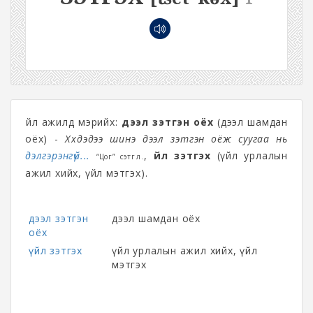
Үйл ажилд мэрийх:
дээл зэтгэн оёх
(дээл шамдан
оёх) -
Хүүхдэдээ шинэ дээл зэтгэн оёж суугаа нь
дэлгэрэнгүй...
,
үйл зэтгэх
(үйл урлалын
“Цог” сэтгүүл.
ажил хийх, үйл мэтгэх).
дээл зэтгэн
дээл шамдан оёх
оёх
үйл зэтгэх
үйл урлалын ажил хийх, үйл
мэтгэх