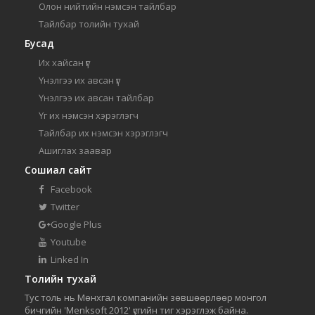
Олон нийтийн нэмсэн тайлбар
Тайлбар толийн тухай
Бусад
Их хайсан үг
Үнэлгээ их авсан үг
Үнэлгээ их авсан тайлбар
Үг их нэмсэн хэрэглэгч
Тайлбар их нэмсэн хэрэглэгч
Ашиглах заавар
Сошиал сайт
Facebook
Twitter
Google Plus
Youtube
Linked In
Толийн тухай
Тус толь нь Мөнхгал компанийн зөвшөөрлөөр монгол
бичгийн 'Menksoft 2012' үсгийн тиг хэрэглэж байна.