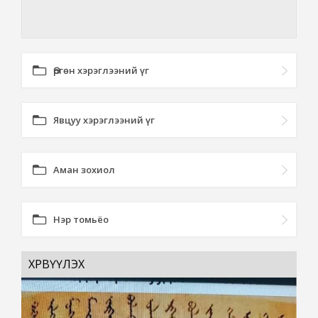
Өргөн хэрэглээний үг
Явцуу хэрэглээний үг
Аман зохиол
Нэр томьёо
ХӨРВҮҮЛЭХ