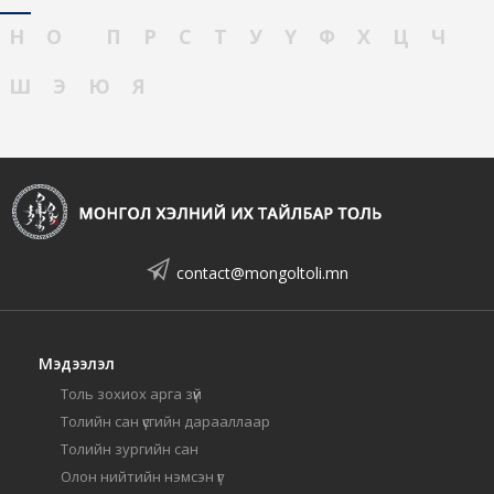
Н
О
П
Р
С
Т
У
Ү
Ф
Х
Ц
Ч
Ш
Э
Ю
Я
contact@mongoltoli.mn
Мэдээлэл
Толь зохиох арга зүй
Толийн сан үсгийн дарааллаар
Толийн зургийн сан
Олон нийтийн нэмсэн үг