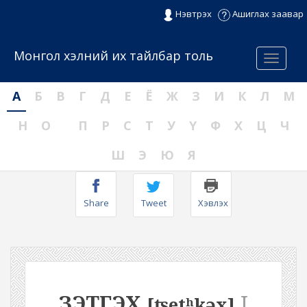
Нэвтрэх
Ашиглах заавар
Монгол хэлний их тайлбар толь
Menu
А
Б
В
Г
Д
Е
Ё
Ж
З
И
К
Л
М
Н
О
П
Р
С
Т
У
Ү
Ф
Х
Ц
Ч
Ш
Э
Ю
Я
Share
Tweet
Хэвлэх
ЗЭТГЭХ
I
[ʦetʰkəx]