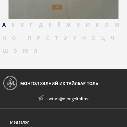
А
Б
В
Г
Д
Е
Ё
Ж
З
И
К
Л
М
Н
О
П
Р
С
Т
У
Ү
Ф
Х
Ц
Ч
Ш
Э
Ю
Я
contact@mongoltoli.mn
Мэдээлэл