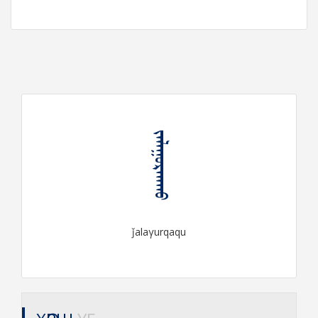
ᠵᠠᠯᠠᠭᠤᠷᠬᠠᠬᠤ
ǰalaγurqaqu