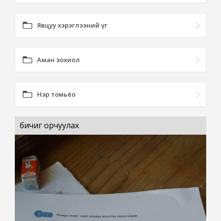
Явцуу хэрэглээний үг
Аман зохиол
Нэр томьёо
бичиг орчуулах