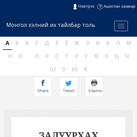
Нэвтрэх
Ашиглах заавар
Монгол хэлний их тайлбар толь
Menu
А
Б
В
Г
Д
Е
Ё
Ж
З
И
К
Л
М
Н
О
П
Р
С
Т
У
Ү
Ф
Х
Ц
Ч
Ш
Э
Ю
Я
Share
Tweet
Хэвлэх
ЗАЛУУРХАХ