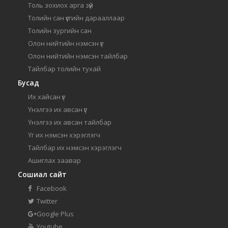
Толь зохиох арга зүй
Толийн сан үсгийн дарааллаар
Толийн зургийн сан
Олон нийтийн нэмсэн үг
Олон нийтийн нэмсэн тайлбар
Тайлбар толийн тухай
Бусад
Их хайсан үг
Үнэлгээ их авсан үг
Үнэлгээ их авсан тайлбар
Үг их нэмсэн хэрэглэгч
Тайлбар их нэмсэн хэрэглэгч
Ашиглах заавар
Сошиал сайт
Facebook
Twitter
Google Plus
Youtube