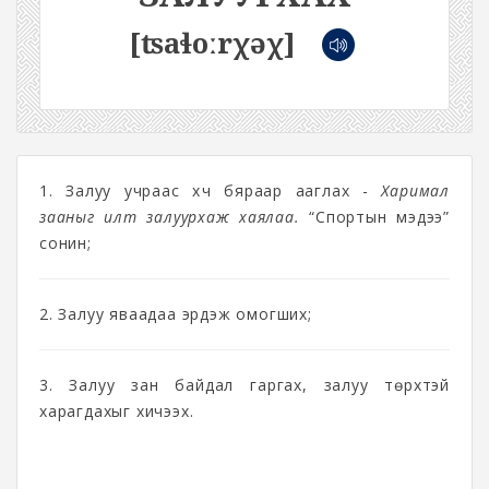
[ʦaɬoːrχəχ]
1. Залуу учраас хүч бяраар ааглах -
Харимал
зааныг илт залуурхаж хаялаа.
“Спортын мэдээ”
сонин;
2. Залуу яваадаа эрдэж омогших;
3. Залуу зан байдал гаргах, залуу төрхтэй
харагдахыг хичээх.