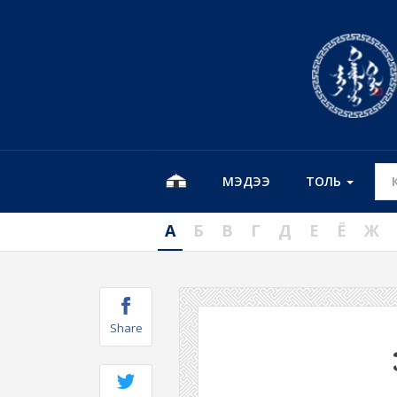
МЭДЭЭ
ТОЛЬ
А
Б
В
Г
Д
Е
Ё
Ж
Share