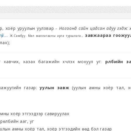
үр, хоёр уруулын уулзвар -
Ногоонд сайн цадсан адуу гэдэс 
үй...
завжаараа гоожуу
Ж.Самбуу. Мал маллагааны арга туршлага.,
лах);
г хавчих, хазах багажийн хүчлэх мохуул уг:
өрөлбийн з
хажуугийн газар:
уулын завж
(уулын амны хоёр тал, х
амны хоёр этгээдээр савируулах
рөлбийн ааг, уг
улын амны хоёр тал, хоёр этгээдийн өөд бэл газар