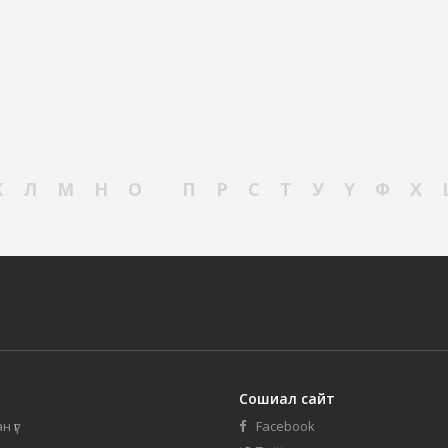
К
Л
М
Н
О
П
Р
С
Т
У
Ү
Ф
Х
Сошиал сайт
н үг
Facebook