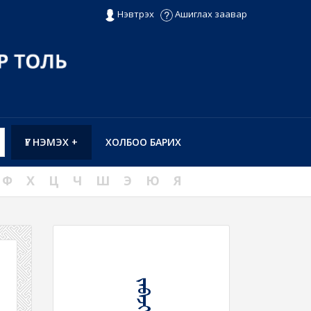
Нэвтрэх
Ашиглах заавар
ҮГ НЭМЭХ +
ХОЛБОО БАРИХ
Ф
Х
Ц
Ч
Ш
Э
Ю
Я
ᠵᠠᠪᠠᠵᠢ