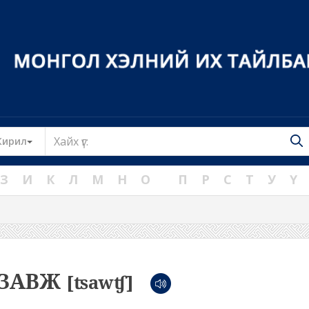
Toggle Dropdown
Кирил
З
И
К
Л
М
Н
О
П
Р
С
Т
У
Ү
ЗАВЖ
[ʦawʧ]