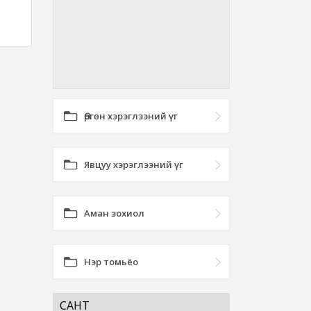
Өргөн хэрэглээний үг
Явцуу хэрэглээний үг
Аман зохиол
Нэр томьёо
САНТ