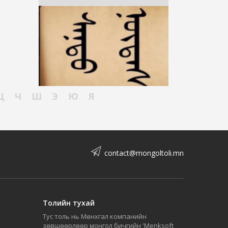
Ц
Ч
Ш
Э
Ю
Я
contact@mongoltoli.mn
Толийн тухай
Тус толь нь Мөнхгал компанийн
зөвшөөрлөөр монгол бичгийн 'Menksoft