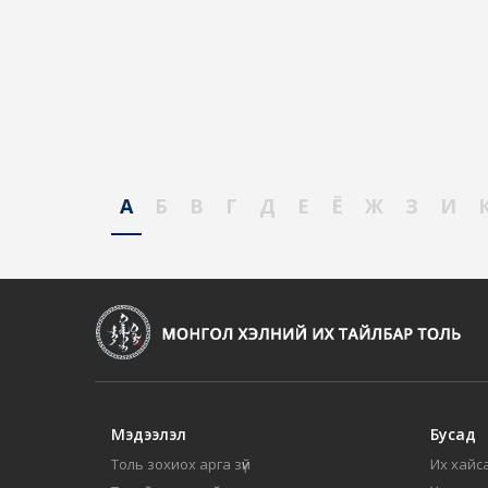
А
Б
В
Г
Д
Е
Ё
Ж
З
И
Мэдээлэл
Бусад
Толь зохиох арга зүй
Их хайса