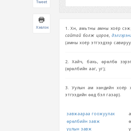
Tweet
Хэвлэх
1. Хүн, амьтны амны хоёр сэжү
сайтай болж цоров,
дэлгэрэнг
(амны хоёр этгээдээр савируу
2. Хайч, бахь, өрөлбө зэрэ
(өрөлбийн ааг, уг);
3. Уулын ам хөндийн хоёр 
этгээдийн өөд бэл газар).
завжаараа гоожуулах
өрөлбийн завж
ө
уулын завж
у