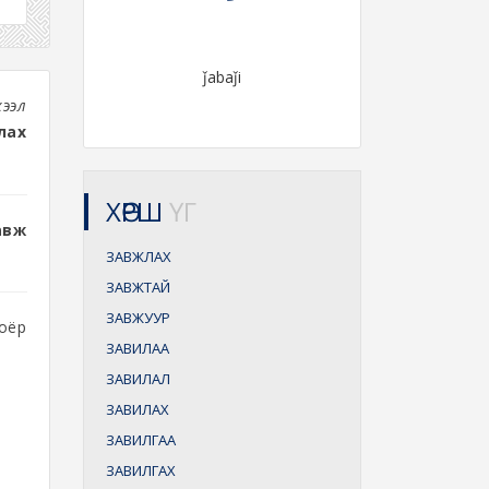
ǰabaǰi
хээл
лах
ХӨРШ
ҮГ
авж
ЗАВЖЛАХ
ЗАВЖТАЙ
ЗАВЖУУР
оёр
ЗАВИЛАА
ЗАВИЛАЛ
ЗАВИЛАХ
ЗАВИЛГАА
ЗАВИЛГАХ