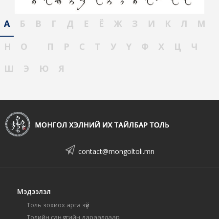
А
Б
В
Г
Д
Е
Ё
Ж
З
И
К
Л
М
Н
О
П
Р
С
Т
У
Ү
Ф
Х
Ц
Ч
Ш
Э
Ю
Я
contact@mongoltoli.mn
Мэдээлэл
Толь зохиох арга зүй
Толийн сан үсгийн дарааллаар