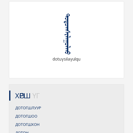
ᠳᠣᠲᠤᠭᠰᠢᠯᠠᠭᠤᠯᠬᠤ
dotuγsilaγulqu
ХӨРШ
ҮГ
ДОТОГШЛУУР
ДОТОГШОО
ДОТОГШХОН
ДОТОН