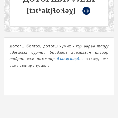
[tɔtʰəkʃɬoːɬəχ]
Дотогш болгох, дотогш хумих
- Үхэр өөрөө таруу
идээшлэх дуртай байдгийг харгалзан алсаар
тойрон явж аажмаар
дэлгэрэнгүй...
Ж.Самбуу. Мал
маллагааны арга туршлага.