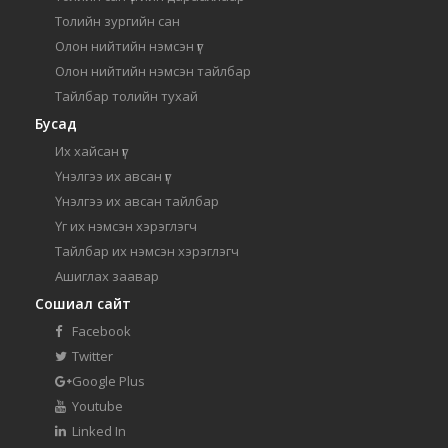
Толийн зургийн сан
Олон нийтийн нэмсэн үг
Олон нийтийн нэмсэн тайлбар
Тайлбар толийн тухай
Бусад
Их хайсан үг
Үнэлгээ их авсан үг
Үнэлгээ их авсан тайлбар
Үг их нэмсэн хэрэглэгч
Тайлбар их нэмсэн хэрэглэгч
Ашиглах заавар
Сошиал сайт
Facebook
Twitter
Google Plus
Youtube
Linked In