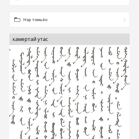
Нэр томьёо
камертай утас