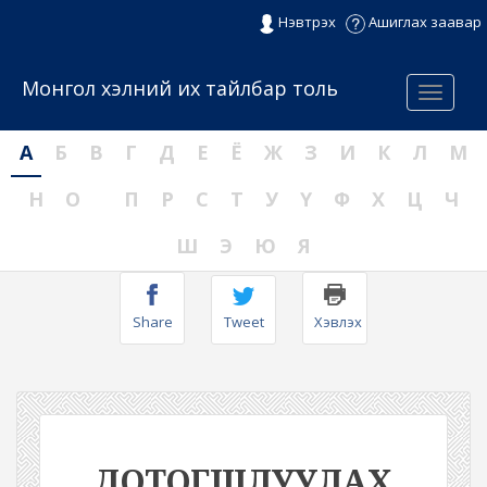
Нэвтрэх
Ашиглах заавар
Монгол хэлний их тайлбар толь
Menu
А
Б
В
Г
Д
Е
Ё
Ж
З
И
К
Л
М
Н
О
П
Р
С
Т
У
Ү
Ф
Х
Ц
Ч
Ш
Э
Ю
Я
Share
Tweet
Хэвлэх
ДОТОГШЛУУЛАХ