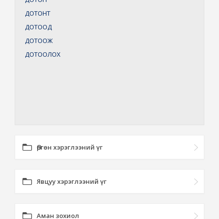
ДОТОНТ
ДОТООД
ДОТООЖ
ДОТООЛОХ
Өргөн хэрэглээний үг
Явцуу хэрэглээний үг
Аман зохиол