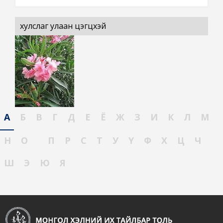
хулслаг улаан цэгцүүхэй
А
Б
В
Г
Д
Е
Ё
Ж
З
И
К
Л
М
Н
О
П
Р
С
Т
У
Ү
Ф
Х
Ц
Ч
Ш
Э
Ю
Я