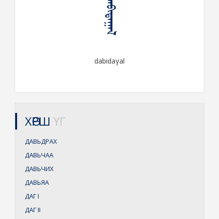
ᠳᠠᠪᠢᠳᠠᠭᠠᠯ
dabidaγal
ХӨРШ
ҮГ
ДАВЬДРАХ
ДАВЬЧАА
ДАВЬЧИХ
ДАВЬЯА
ДАГ
I
ДАГ
II