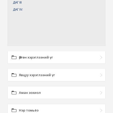
ДАГ
III
ДАГ
IV:
Өргөн хэрэглээний үг
Явцуу хэрэглээний үг
Аман зохиол
Нэр томьёо