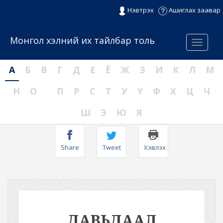
Нэвтрэх
Ашиглах заавар
Монгол хэлний их тайлбар толь
Menu
А
Б
В
Г
Д
Е
Ё
Ж
З
И
К
Л
М
Н
О
П
Р
С
Т
У
Ү
Ф
Х
Ц
Ч
Ш
Э
Ю
Я
Share
Tweet
Хэвлэх
ДАВЬДААЛ