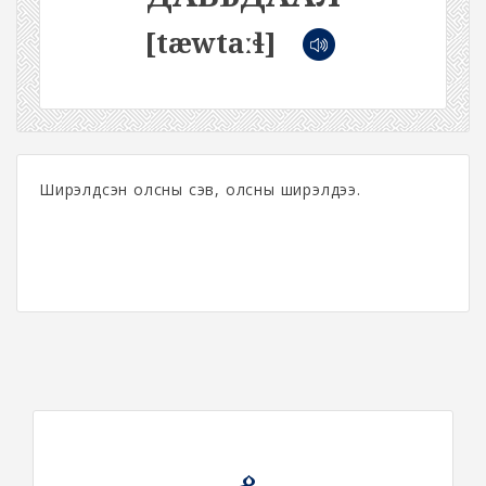
[tæwtaːɬ]
Ширэлдсэн олсны сэв, олсны ширэлдээ.