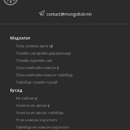
contact@mongoltoli.mn
Мэдээлэл
Толь зохиох арга зүй
Толийн сан үсгийн дарааллаар
Толийн зургийн сан
Олон нийтийн нэмсэн үг
Олон нийтийн нэмсэн тайлбар
Тайлбар толийн тухай
Бусад
Их хайсан үг
Үнэлгээ их авсан үг
Үнэлгээ их авсан тайлбар
Үг их нэмсэн хэрэглэгч
Тайлбар их нэмсэн хэрэглэгч