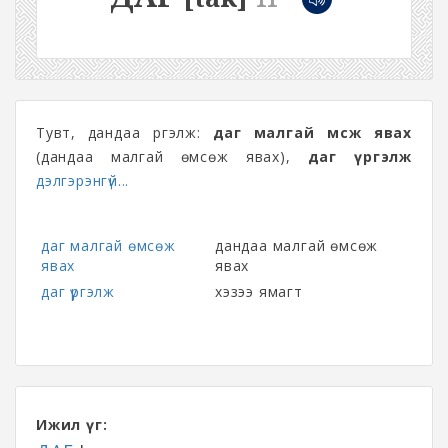
Тувт, дандаа үргэлж:
даг малгай өмсөж явах
(дандаа малгай өмсөж явах),
даг үргэлж
дэлгэрэнгүй...
даг малгай өмсөж
дандаа малгай өмсөж
явах
явах
даг үргэлж
хэзээ ямагт
Ижил үг: