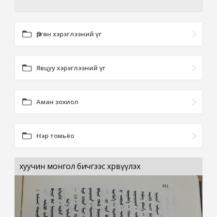
Өргөн хэрэглээний үг
Явцуу хэрэглээний үг
Аман зохиол
Нэр томьёо
хуучин монгол бичгээс хөрвүүлэх