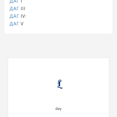
ДАГ
I
ДАГ
III
ДАГ
IV:
ДАГ
V
ᠳᠠᠭ
daγ