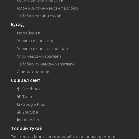
Олон нийтийн нэмсэн үг
Олон нийтийн нэмсэн тайлбар
Тайлбар толийн тухай
Бусад
Их хайсан үг
Үнэлгээ их авсан үг
Үнэлгээ их авсан тайлбар
Үг их нэмсэн хэрэглэгч
Тайлбар их нэмсэн хэрэглэгч
Ашиглах заавар
Сошиал сайт
Facebook
Twitter
Google Plus
Youtube
Linked In
Толийн тухай
Тус толь нь Мөнхгал компанийн зөвшөөрлөөр монгол