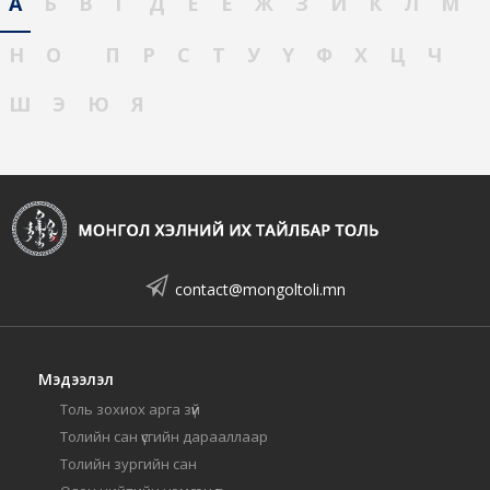
А
Б
В
Г
Д
Е
Ё
Ж
З
И
К
Л
М
Н
О
П
Р
С
Т
У
Ү
Ф
Х
Ц
Ч
Ш
Э
Ю
Я
contact@mongoltoli.mn
Мэдээлэл
Толь зохиох арга зүй
Толийн сан үсгийн дарааллаар
Толийн зургийн сан