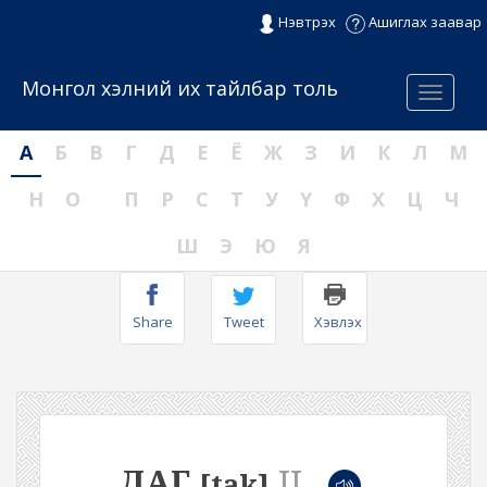
Нэвтрэх
Ашиглах заавар
Монгол хэлний их тайлбар толь
Menu
А
Б
В
Г
Д
Е
Ё
Ж
З
И
К
Л
М
Н
О
П
Р
С
Т
У
Ү
Ф
Х
Ц
Ч
Ш
Э
Ю
Я
Share
Tweet
Хэвлэх
ДАГ
II
[tak]