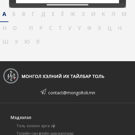
А
Б
В
Г
Д
Е
Ё
Ж
З
И
К
Л
М
Н
О
П
Р
С
Т
У
Ү
Ф
Х
Ц
Ч
Ш
Э
Ю
Я
contact@mongoltoli.mn
Мэдээлэл
Толь зохиох арга зүй
Толийн сан үсгийн дарааллаар