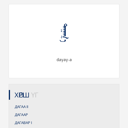
ᠳᠠᠭᠠᠭ᠎ᠠ
daγaγ-a
ХӨРШ
ҮГ
ДАГАА
II
ДАГААР
ДАГАВАР
I