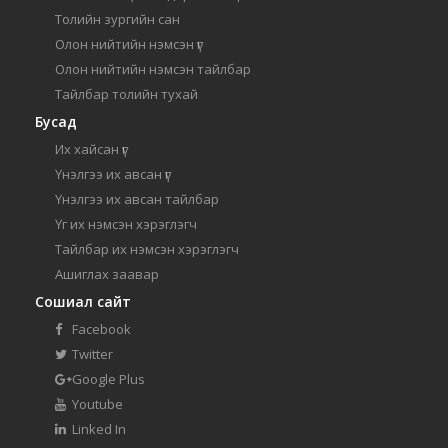
Толийн зургийн сан
Олон нийтийн нэмсэн үг
Олон нийтийн нэмсэн тайлбар
Тайлбар толийн тухай
Бусад
Их хайсан үг
Үнэлгээ их авсан үг
Үнэлгээ их авсан тайлбар
Үг их нэмсэн хэрэглэгч
Тайлбар их нэмсэн хэрэглэгч
Ашиглах заавар
Сошиал сайт
Facebook
Twitter
Google Plus
Youtube
Linked In