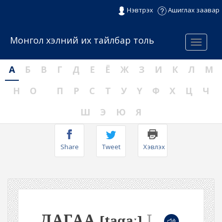
Нэвтрэх
Ашиглах заавар
Монгол хэлний их тайлбар толь
Menu
А
Б
В
Г
Д
Е
Ё
Ж
З
И
К
Л
М
Н
О
П
Р
С
Т
У
Ү
Ф
Х
Ц
Ч
Ш
Э
Ю
Я
Share
Tweet
Хэвлэх
ДАГАА
I
[taqaː]