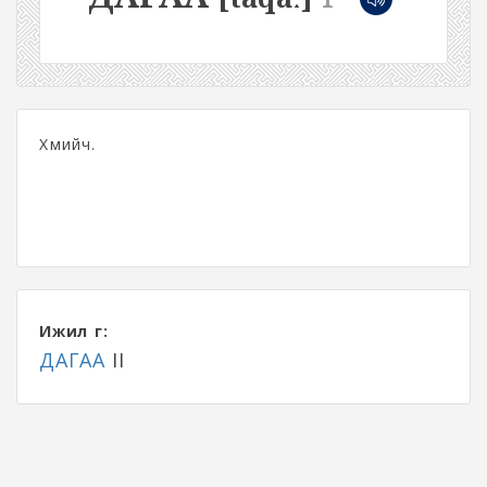
Хөөмийч.
Ижил үг:
ДАГАА
II