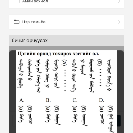
Аман зохиол
Нэр томьёо
бичиг орчуулах