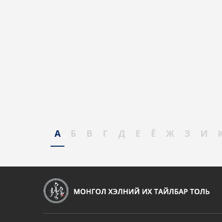
А
Б
В
Г
Д
Е
Ё
Ж
З
И