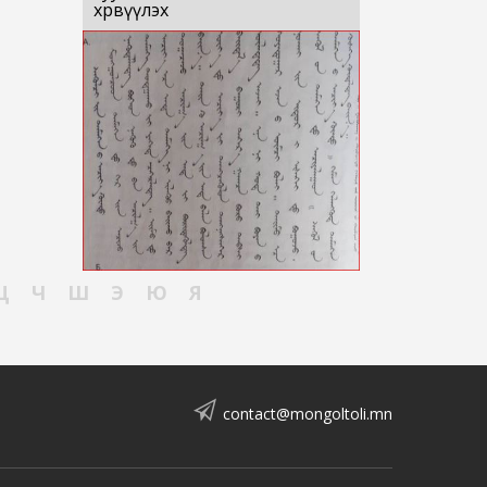
хөрвүүлэх
Ц
Ч
Ш
Э
Ю
Я
contact@mongoltoli.mn