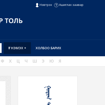
Нэвтрэх
Ашиглах заавар
ҮГ НЭМЭХ +
ХОЛБОО БАРИХ
Ф
Х
Ц
Ч
Ш
Э
Ю
Я
ᠭᠤᠳᠢᠭ ᠲᠥᠷᠦᠬᠦ