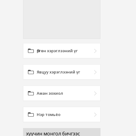
Өргөн хэрэглээний үг
Явцуу хэрэглээний үг
Аман зохиол
Нэр томьёо
хуучин монгол бичгээс