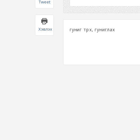
Tweet
Хэвлэх
гуниг төрөх, гуниглах