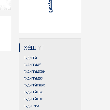
ХӨРШ
ҮГ
ГУДИГГҮЙ
ГУДИГГҮЙДҮҮ
ГУДИГГҮЙДҮҮХЭН
ГУДИГГҮЙДЭХ
ГУДИГГҮЙТҮҮЛЭХ
ГУДИГГҮЙТЭХ
ГУДИГГҮЙХЭН
ГУДИРЛАХ