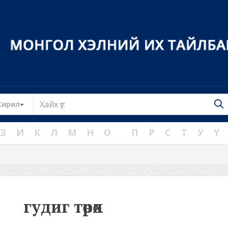
Toggle Dropdown
Кирил
З
И
К
Л
М
Н
О
П
Р
С
Т
У
Ү
гудиг төрөх