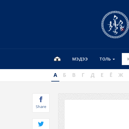
МЭДЭЭ
ТОЛЬ
А
Б
В
Г
Д
Е
Ё
Ж
Share